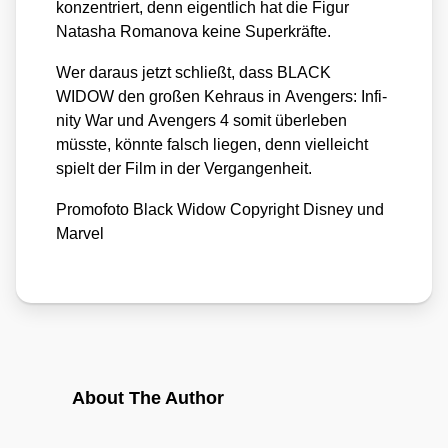
kon­zen­triert, denn eigent­lich hat die Figur
Nata­sha Roma­no­va kei­ne Super­kräf­te.
Wer dar­aus jetzt schließt, dass BLACK
WIDOW den gro­ßen Kehr­aus in
Aven­gers: Infi­
ni­ty War
und
Aven­gers 4
somit über­le­ben
müss­te, könn­te falsch lie­gen, denn viel­leicht
spielt der Film in der Ver­gan­gen­heit.
Pro­mo­fo­to Black Widow Copy­right Dis­ney und
Mar­vel
About The Author