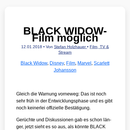
BLACK WIDOW-
Film möglich
12.01.2018
• Von
Stefan Holzhauer
•
Film, TV &
Stream
Black Widow
,
Disney
,
Film
,
Marvel
,
Scarlett
Johansson
Gleich die War­nung vor­ne­weg: Das ist noch
sehr früh in der Ent­wick­lungs­pha­se und es gibt
noch kei­ner­lei offi­zi­el­le Bestä­ti­gung.
Gerüch­te und Dis­kus­sio­nen gab es schon län­
ger, jetzt sieht es so aus, als könn­te BLACK