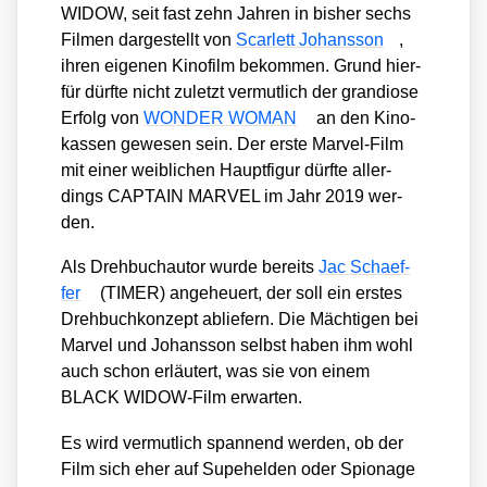
WIDOW, seit fast zehn Jah­ren in bis­her sechs
Fil­men dar­ge­stellt von
Scar­lett Johans­son
,
ihren eige­nen Kino­film bekom­men. Grund hier­
für dürf­te nicht zuletzt ver­mut­lich der gran­dio­se
Erfolg von
WONDER WOMAN
an den Kino­
kas­sen gewe­sen sein. Der ers­te Mar­vel-Film
mit einer weib­li­chen Haupt­fi­gur dürf­te aller­
dings CAPTAIN MARVEL im Jahr 2019 wer­
den.
Als Dreh­buch­au­tor wur­de bereits
Jac Schaef­
fer
(TIMER) ange­heu­ert, der soll ein ers­tes
Dreh­buch­kon­zept ablie­fern. Die Mäch­ti­gen bei
Mar­vel und Johans­son selbst haben ihm wohl
auch schon erläu­tert, was sie von einem
BLACK WIDOW-Film erwar­ten.
Es wird ver­mut­lich span­nend wer­den, ob der
Film sich eher auf Supe­hel­den oder Spio­na­ge