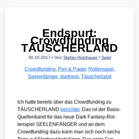
Endspurt:
Crowdfunding
TÄUSCHERLAND
30.10.2017
• Von
Stefan Holzhauer
•
Spiel
Crowdfunding
,
Pen & Paper
,
Rollenspiel
,
Seelenfänger
,
startnext
,
Täuscherland
Ich hat­te bereits über das Crowd­fun­ding zu
TÄUSCHERLAND
berich­tet
. Das ist der Basis-
Quel­len­band für das neue Dark Fan­ta­sy-Rol­
len­spiel SEELENFÄNGER und an dem
Crowd­fun­ding dazu kann man sich noch sechs