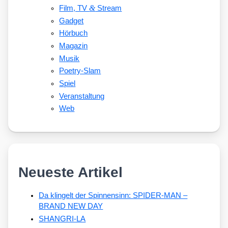
&
Film, TV
Stream
Gadget
Hörbuch
Magazin
Musik
Poetry-Slam
Spiel
Veranstaltung
Web
Neueste Artikel
Da klingelt der Spinnensinn: SPIDER-MAN –
BRAND NEW DAY
SHANGRI-LA