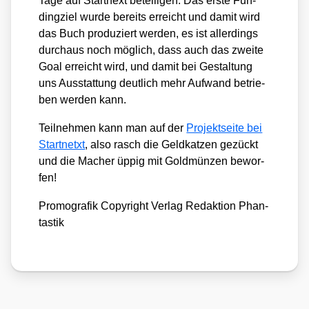
Tage auf Start­next betei­li­gen. Das ers­te Fun­
ding­ziel wur­de bereits erreicht und damit wird
das Buch pro­du­ziert wer­den, es ist aller­dings
durch­aus noch mög­lich, dass auch das zwei­te
Goal erreicht wird, und damit bei Gestal­tung
uns Aus­stat­tung deut­lich mehr Auf­wand betrie­
ben wer­den kann.
Teil­neh­men kann man auf der
Pro­jekt­sei­te bei
Start­netxt
, also rasch die Geld­kat­zen gezückt
und die Macher üppig mit Gold­mün­zen bewor­
fen!
Pro­mo­gra­fik Copy­right Ver­lag Redak­ti­on Phan­
tas­tik