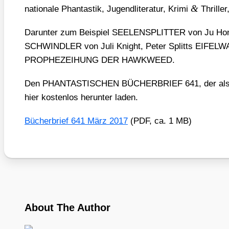
&
na­tio­na­le Phan­tas­tik, Jugend­li­te­ra­tur, Kri­mi
Thril­le
Dar­un­ter zum Bei­spiel SEELENSPLITTER von Ju
SCHWINDLER von Juli Knight, Peter Splitts EIFELWAH
PROPHEZEIHUNG DER HAWKWEED.
Den PHANTASTISCHEN BÜCHERBRIEF 641, der als PD
hier kos­ten­los her­un­ter laden.
Bücher­brief 641 März 2017
(PDF, ca. 1 MB)
About The Author