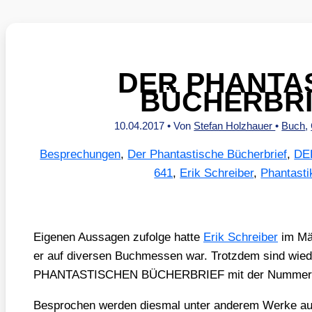
DER PHANTA
BÜCHERBRI
10.04.2017
• Von
Stefan Holzhauer
•
Buch
,
Besprechungen
,
Der Phantastische Bücherbrief
,
DE
641
,
Erik Schreiber
,
Phantasti
Eige­nen Aus­sa­gen zufol­ge hat­te
Erik Schrei­ber
im Mär
er auf diver­sen Buch­mes­sen war. Trotz­dem sind wie­d
PHANTASTISCHEN BÜCHERBRIEF mit der Num­mer 
Bespro­chen wer­den dies­mal unter ande­rem Wer­ke au