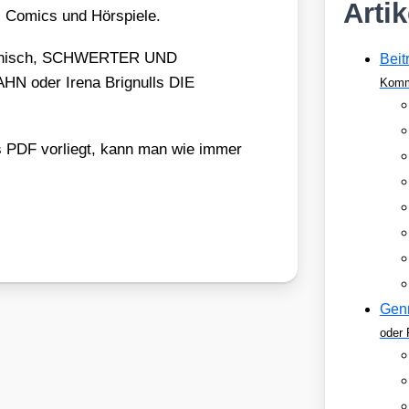
Arti
r, Comics und Hör­spie­le.
 Honisch, SCHWERTER UND
Beit
N oder Ire­na Brig­nulls DIE
Komm
F vor­liegt, kann man wie immer
Gen
oder 