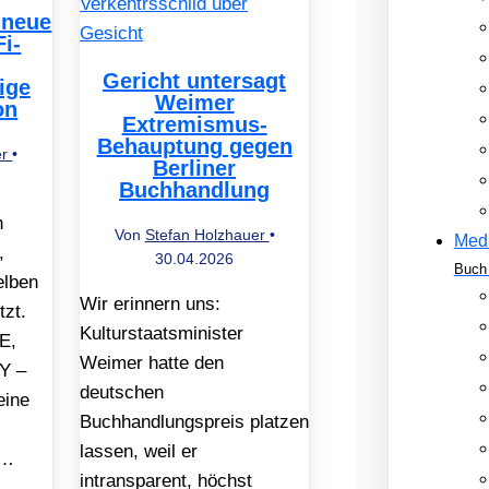
 neue
Fi-
Gericht untersagt
ige
Weimer
on
Extremismus-
Behauptung gegen
er
•
Berliner
Buchhandlung
h
Von
Stefan Holzhauer
•
Med
,
30.04.2026
Buch 
elben
Wir erinnern uns:
tzt.
Kulturstaatsminister
E,
Weimer hatte den
Y –
deutschen
eine
Buchhandlungspreis platzen
lassen, weil er
F…
intransparent, höchst