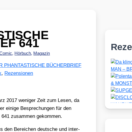
STISCHE
EF 641
Reze
Comic
,
Hörbuch
,
Magazin
R PHANTASTISCHE BÜCHERBRIEF
k
,
Rezensionen
z 2017 weni­ger Zeit zum Lesen, da
er eini­ge Bespre­chun­gen für den
641 zusam­men gekom­men.
s den Berei­chen deut­sche und inter­