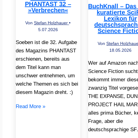
PHANTAST 32 –
BuchKnall – Das
»Verbrechen«
kuratierte Sci
Lexikon für
Von
Stefan Holzhauer
•
deutschsprach
5.07.2026
Science Ficti
Soeben ist die 32. Aufgabe
Von
Stefan Holzhau
des Magazins PHANTAST
18.05.2026
erschienen, bereits aus
Wer auf Amazon nac
dem Titel kann man
Science Fiction sucht
unschwer entnehmen, um
bekommt immer dies
welche Themen es sich bei
zwanzig Titel vorgese
diesem Magazin dreht. :)
THE EXPANSE, DUN
PROJECT HAIL MAR
Read More »
alles prima Bücher, k
Frage, aber die
deutschsprachige S