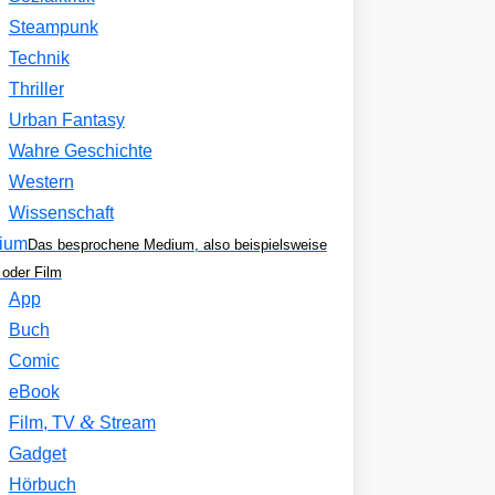
Steampunk
Technik
Thriller
Urban Fantasy
Wahre Geschichte
Western
Wissenschaft
ium
Das besprochene Medium, also beispielsweise
oder Film
App
Buch
Comic
eBook
&
Film, TV
Stream
Gadget
Hörbuch