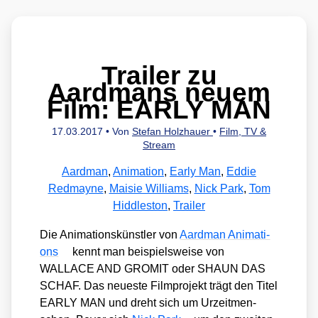
Trailer zu
Aardmans neuem
Film: EARLY MAN
17.03.2017
• Von
Stefan Holzhauer
•
Film, TV &
Stream
Aardman
,
Animation
,
Early Man
,
Eddie
Redmayne
,
Maisie Williams
,
Nick Park
,
Tom
Hiddleston
,
Trailer
Die Ani­ma­ti­ons­künst­ler von
Aard­man Ani­ma­ti­
ons
kennt man bei­spiels­wei­se von
WALLACE AND GROMIT oder SHAUN DAS
SCHAF. Das neu­es­te Film­pro­jekt trägt den Titel
EARLY MAN und dreht sich um Urzeit­men­