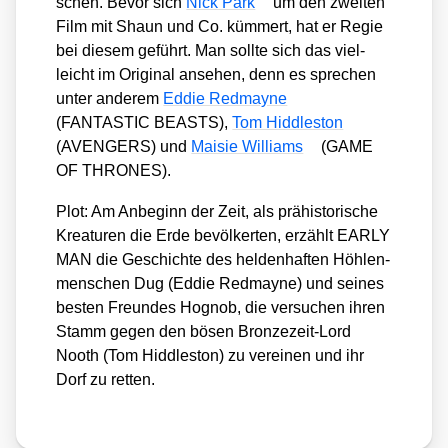
schen. Bevor sich
Nick Park
um den zwei­ten
Film mit Shaun und Co. küm­mert, hat er Regie
bei die­sem geführt. Man soll­te sich das viel­
leicht im Ori­gi­nal anse­hen, denn es spre­chen
unter ande­rem
Eddie Red­may­ne
(FANTASTIC BEASTS),
Tom Hidd­le­s­ton
(AVENGERS) und
Mai­sie Wil­liams
(GAME
OF THRONES).
Plot: Am Anbe­ginn der Zeit, als prä­his­to­ri­sche
Krea­tu­ren die Erde bevöl­ker­ten, erzählt EARLY
MAN die Geschich­te des hel­den­haf­ten Höh­len­
men­schen Dug (Eddie Red­may­ne) und sei­nes
bes­ten Freun­des Hognob, die ver­su­chen ihren
Stamm gegen den bösen Bron­ze­zeit-Lord
Nooth (Tom Hidd­le­s­ton) zu ver­ei­nen und ihr
Dorf zu ret­ten.