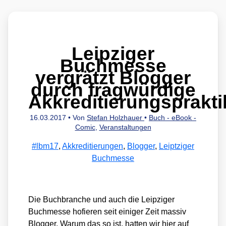
Leipziger
Buchmesse
vergrätzt Blogger
durch fragwürdige
Akkreditierungsprakt
16.03.2017
• Von
Stefan Holzhauer
•
Buch - eBook -
Comic
,
Veranstaltungen
#lbm17
,
Akkreditierungen
,
Blogger
,
Leiptziger
Buchmesse
Die Buch­bran­che und auch die Leip­zi­ger
Buch­mes­se hofie­ren seit eini­ger Zeit mas­siv
Blog­ger. War­um das so ist, hat­ten wir hier auf