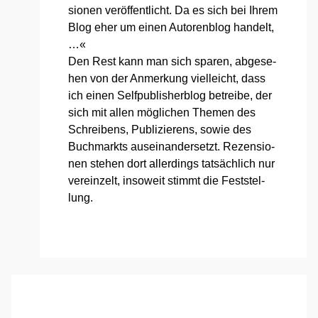
sio­nen ver­öf­fent­licht. Da es sich bei Ihrem
Blog eher um einen Autoren­blog han­delt,
…«
Den Rest kann man sich spa­ren, abge­se­
hen von der Anmer­kung viel­leicht, dass
ich einen Self­pu­blisher­blog betrei­be, der
sich mit allen mög­li­chen The­men des
Schrei­bens, Publi­zie­rens, sowie des
Buch­markts aus­ein­an­der­setzt. Rezen­sio­
nen ste­hen dort aller­dings tat­säch­lich nur
ver­ein­zelt, inso­weit stimmt die Fest­stel­
lung.