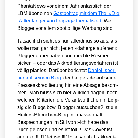
Phan­ta­News vor einem Jahr anläss­lich der
LBM über einen
Gast­bei­trag mit dem Titel »Die
Rat­ten­fän­ger von Leip­zig« the­ma­ti­siert
: Weil
Blog­ger vor allem spott­bil­li­ge Wer­bung sind.
Tat­säch­lich sieht es nun aller­dings so aus, als
wol­le man gar nicht jeden »daher­ge­lau­fe­nen«
Blog­ger dabei haben und möch­te Rosi­nen
picken – oder das Akkre­di­tie­rungs­ver­fah­ren ist
völ­lig plan­los. Dar­über berich­tet
Dani­el Isber­
ner auf sei­nem Blog
, der hat gera­de auf sei­ne
Pres­se­ak­kre­di­tie­rung hin eine Absa­ge bekom­
men. Man muss sich hier wirk­lich fra­gen, nach
wel­chen Kri­te­ri­en die Ver­ant­wort­li­chen in Leip­
zig die Blogs bzw. Blog­ger aus­su­chen? Ist ein
Heiti­tei-Blüm­chen-Blog mit mas­sen­haft
Bespre­chun­gen im Stil von »Ich habe das
Buch gele­sen und es ist toll!!! Das Cover ist
auch toll!!!!!11!einself!!1!« tat­säch­lich akkre­di­