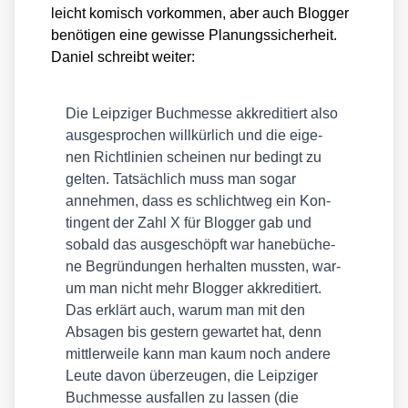
leicht komisch vor­kom­men, aber auch Blog­ger
benö­ti­gen eine gewis­se Pla­nungs­si­cher­heit.
Dani­el schreibt wei­ter:
Die Leip­zi­ger Buch­mes­se akkre­di­tiert also
aus­ge­spro­chen will­kür­lich und die eige­
nen Richt­li­ni­en schei­nen nur bedingt zu
gel­ten. Tat­säch­lich muss man sogar
anneh­men, dass es schlicht­weg ein Kon­
tin­gent der Zahl X für Blog­ger gab und
sobald das aus­ge­schöpft war hane­bü­che­
ne Begrün­dun­gen her­hal­ten muss­ten, war­
um man nicht mehr Blog­ger akkre­di­tiert.
Das erklärt auch, war­um man mit den
Absa­gen bis ges­tern gewar­tet hat, denn
mitt­ler­wei­le kann man kaum noch ande­re
Leu­te davon über­zeu­gen, die Leip­zi­ger
Buch­mes­se aus­fal­len zu las­sen (die