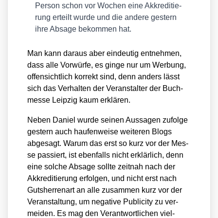
Per­son schon vor Wochen eine Akkre­di­tie­
rung erteilt wur­de und die ande­re ges­tern
ihre Absa­ge bekom­men hat.
Man kann dar­aus aber ein­deu­tig ent­neh­men,
dass alle Vor­wür­fe, es gin­ge nur um Wer­bung,
offen­sicht­lich kor­rekt sind, denn anders lässt
sich das Ver­hal­ten der Ver­an­stal­ter der Buch­
mes­se Leip­zig kaum erklä­ren.
Neben Dani­el wur­de sei­nen Aus­sa­gen zufol­ge
ges­tern auch hau­fen­wei­se wei­te­ren Blogs
abge­sagt. War­um das erst so kurz vor der Mes­
se pas­siert, ist eben­falls nicht erklär­lich, denn
eine sol­che Absa­ge soll­te zeit­nah nach der
Akkre­di­tie­rung erfol­gen, und nicht erst nach
Guts­her­ren­art an alle zusam­men kurz vor der
Ver­an­stal­tung, um nega­ti­ve Publi­ci­ty zu ver­
mei­den. Es mag den Ver­ant­wort­li­chen viel­