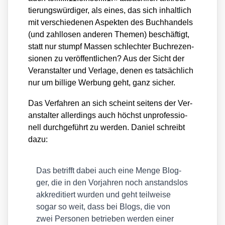
tie­rungs­wür­di­ger, als eines, das sich inhalt­lich
mit ver­schie­de­nen Aspek­ten des Buch­han­dels
(und zahl­lo­sen ande­ren The­men) beschäf­tigt,
statt nur stumpf Mas­sen schlech­ter Buch­re­zen­
sio­nen zu ver­öf­fent­li­chen? Aus der Sicht der
Ver­an­stal­ter und Ver­la­ge, denen es tat­säch­lich
nur um bil­li­ge Wer­bung geht, ganz sicher.
Das Ver­fah­ren an sich scheint sei­tens der Ver­
an­stal­ter aller­dings auch höchst unpro­fes­sio­
nell durch­ge­führt zu wer­den. Dani­el schreibt
dazu:
Das betrifft dabei auch eine Men­ge Blog­
ger, die in den Vor­jah­ren noch anstands­los
akkre­di­tiert wur­den und geht teil­wei­se
sogar so weit, dass bei Blogs, die von
zwei Per­so­nen betrie­ben wer­den einer