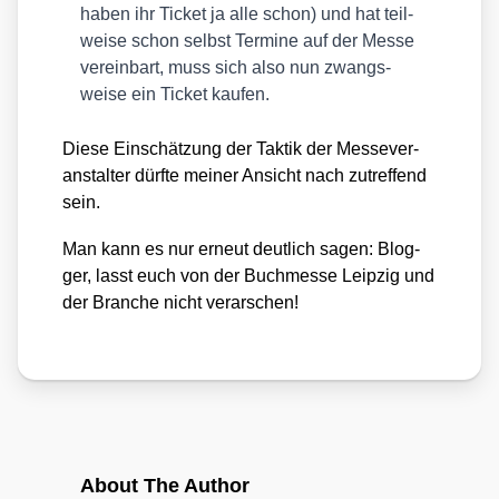
haben ihr Ticket ja alle schon) und hat teil­
wei­se schon selbst Ter­mi­ne auf der Mes­se
ver­ein­bart, muss sich also nun zwangs­
wei­se ein Ticket kau­fen.
Die­se Ein­schät­zung der Tak­tik der Mes­se­ver­
an­stal­ter dürf­te mei­ner Ansicht nach zutref­fend
sein.
Man kann es nur erneut deut­lich sagen: Blog­
ger, lasst euch von der Buch­mes­se Leip­zig und
der Bran­che nicht ver­ar­schen!
About The Author