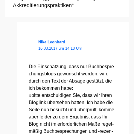
Akkreditierungspraktiken“
Nike Leonhard
16.03.2017 um 14:18 Uhr
Die Ein­schät­zung, dass nur Buch­be­spre­
chungs­blogs gewünscht wer­den, wird
durch den Text der Absa­ge gestützt, die
ich bekom­men habe:
»bit­te ent­schul­di­gen Sie, dass wir Ihren
Blog­link über­se­hen hat­ten. Ich habe die
Sei­te nun besucht und über­prüft, kom­me
aber lei­der zu dem Ergeb­nis, dass Ihr
Blog nicht im erfor­der­li­chen Maße regel­
mä­ßig Buch­be­spre­chun­gen und ‑rezen­