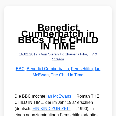
Benedict
Cumberbatch in
BBCs THE CHILD
IN TIME
16.02.2017
• Von
Stefan Holzhauer
•
Film, TV &
Stream
BBC
,
Benedict Cumberbatch
,
Fernsehfilm
,
Ian
McEwan
,
The Child In Time
Die BBC möch­te
Ian McE­wans
Roman THE
CHILD IN TIME, der im Jahr 1987 erschien
(deutsch:
EIN KIND ZUR ZEIT
, 1990), in
einen neun­zig­mi­nü­ti­gen Fern­seh­film adap­tie­