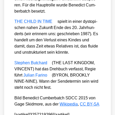
ren. Für die Haupt­rol­le wur­de Bene­dict Cum­
ber­batch besetzt.
THE CHILD IN TIME
spielt in einer dys­to­pi­
schen nahen Zukunft Ende des 20. Jahr­hun­
derts (wir erin­nern uns: geschrie­ben 1987). Es
han­delt um den Ver­lust eines Kin­des und
damit, dass Zeit etwas Rela­ti­ves ist, das flui­de
und unstruk­tu­riert sein könn­te.
Ste­phen But­chard
(THE LAST KINGDOM,
VINCENT) hat das Dreh­buch ver­fasst, Regie
führt
Juli­an Fari­no
(BYRON, BROOKLY
NINE-NINE). Wann der Sen­de­ter­min sein wird
steht noch nicht fest.
Bild Bene­dict Cum­ber­batch SDCC 2015 von
Gage Skid­mo­re, aus der
Wiki­pe­dia
,
CC BY-SA
[aartikel]3257219296[/aartikel]