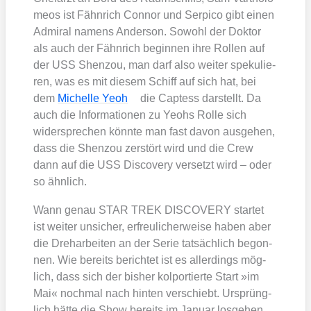
me­os ist Fähn­rich Con­nor und Ser­pi­co gibt einen
Admi­ral namens Ander­son. Sowohl der Dok­tor
als auch der Fähn­rich begin­nen ihre Rol­len auf
der USS Shen­zou, man darf also wei­ter spe­ku­lie­
ren, was es mit die­sem Schiff auf sich hat, bei
dem
Michel­le Yeoh
die Cap­tess dar­stellt. Da
auch die Infor­ma­tio­nen zu Yeohs Rol­le sich
wider­spre­chen könn­te man fast davon aus­ge­hen,
dass die Shen­zou zer­stört wird und die Crew
dann auf die USS Dis­co­very ver­setzt wird – oder
so ähn­lich.
Wann genau STAR TREK DISCOVERY star­tet
ist wei­ter unsi­cher, erfreu­li­cher­wei­se haben aber
die Dreh­ar­bei­ten an der Serie tat­säch­lich begon­
nen. Wie bereits berich­tet ist es aller­dings mög­
lich, dass sich der bis­her kol­por­tier­te Start »im
Mai« noch­mal nach hin­ten ver­schiebt. Ursprüng­
lich hät­te die Show bereits im Janu­ar los­ge­hen