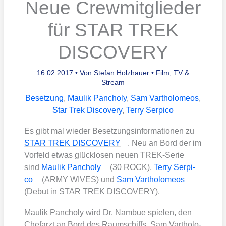
Neue Crewmitglieder
für STAR TREK
DISCOVERY
16.02.2017
• Von
Stefan Holzhauer
•
Film, TV &
Stream
Besetzung
,
Maulik Pancholy
,
Sam Vartholomeos
,
Star Trek Discovery
,
Terry Serpico
Es gibt mal wie­der Beset­zungs­in­for­ma­tio­nen zu
STAR TREK DISCOVERY
. Neu an Bord der im
Vor­feld etwas glück­lo­sen neu­en TREK-Serie
sind
Mau­lik Pan­cho­ly
(30 ROCK),
Ter­ry Ser­pi­
co
(ARMY WIVES) und
Sam Var­tho­lo­me­os
(Debut in STAR TREK DISCOVERY).
Mau­lik Pan­cho­ly wird Dr. Nam­bue spie­len, den
Chef­arzt an Bord des Raum­schiffs, Sam Var­tho­lo­