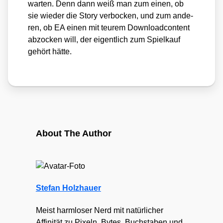
war­ten. Denn dann weiß man zum einen, ob
sie wie­der die Sto­ry ver­bo­cken, und zum ande­
ren, ob EA einen mit teu­rem Down­load­con­tent
abzo­cken will, der eigent­lich zum Spiel­kauf
gehört hät­te.
About The Author
Stefan Holzhauer
Meist harmloser Nerd mit natürlicher
Affinität zu Pixeln, Bytes, Buchstaben und