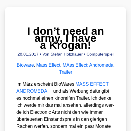
I don’t need an
army, I have
a Krogan!
28.01.2017
• Von
Stefan Holzhauer
•
Computerspiel
Bioware
,
Mass Effect
,
MAss Effect: Andromeda
,
Trailer
Im März erscheint Bio­Wa­res
MASS EFFECT
ANDROMEDA
und als Wer­bung dafür gibt
es noch­mal einen kino­rei­fen Trai­ler. Ich den­ke,
ich wer­de mir das mal anse­hen, aller­dings wer­
de ich Elec­tro­nic Arts nicht den wie immer
über­teu­er­ten Ein­stands­preis in den gie­ri­gen
Rachen wer­fen, son­dern mal ein paar Mona­te