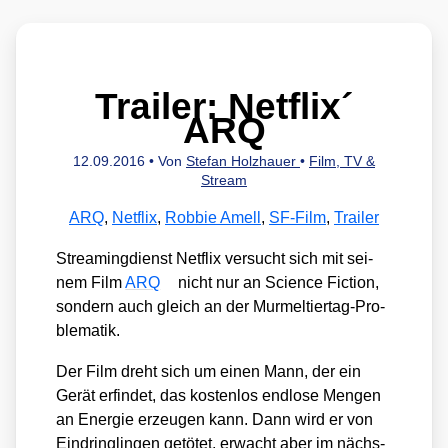
Trailer: Netflix´
ARQ
12.09.2016
• Von
Stefan Holzhauer
•
Film, TV &
Stream
ARQ
,
Netflix
,
Robbie Amell
,
SF-Film
,
Trailer
Strea­ming­dienst Net­flix ver­sucht sich mit sei­
nem Film
ARQ
nicht nur an Sci­ence Fic­tion,
son­dern auch gleich an der Mur­mel­tier­tag-Pro­
ble­ma­tik.
Der Film dreht sich um einen Mann, der ein
Gerät erfin­det, das kos­ten­los end­lo­se Men­gen
an Ener­gie erzeu­gen kann. Dann wird er von
Ein­dring­lin­gen getö­tet, erwacht aber im nächs­