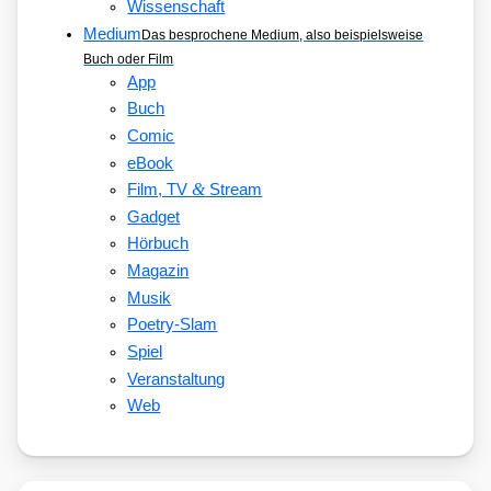
Wissenschaft
Medium
Das besprochene Medium, also beispielsweise
Buch oder Film
App
Buch
Comic
eBook
&
Film, TV
Stream
Gadget
Hörbuch
Magazin
Musik
Poetry-Slam
Spiel
Veranstaltung
Web