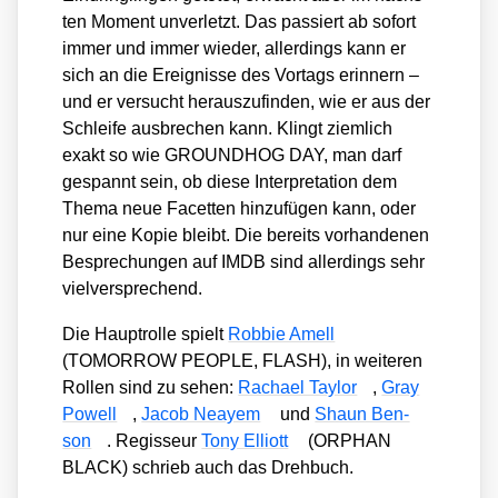
ten Moment unver­letzt. Das pas­siert ab sofort
immer und immer wie­der, aller­dings kann er
sich an die Ereig­nis­se des Vor­tags erin­nern –
und er ver­sucht her­aus­zu­fin­den, wie er aus der
Schlei­fe aus­bre­chen kann. Klingt ziem­lich
exakt so wie GROUNDHOG DAY, man darf
gespannt sein, ob die­se Inter­pre­ta­ti­on dem
The­ma neue Facet­ten hin­zu­fü­gen kann, oder
nur eine Kopie bleibt. Die bereits vor­han­de­nen
Bespre­chun­gen auf IMDB sind aller­dings sehr
viel­ver­spre­chend.
Die Haupt­rol­le spielt
Rob­bie Amell
(TOMORROW PEOPLE, FLASH), in wei­te­ren
Rol­len sind zu sehen:
Racha­el Tay­lor
,
Gray
Powell
,
Jacob Neay­em
und
Shaun Ben­
son
. Regis­seur
Tony Elliott
(ORPHAN
BLACK) schrieb auch das Dreh­buch.