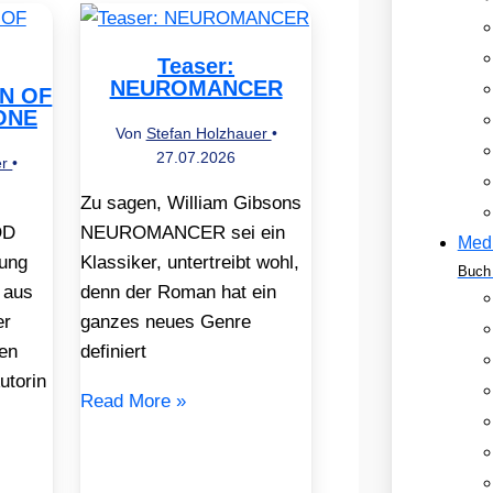
Teaser:
NEUROMANCER
EN OF
ONE
Von
Stefan Holzhauer
•
27.07.2026
er
•
Zu sagen, William Gibsons
OD
NEUROMANCER sei ein
Med
ung
Klassiker, untertreibt wohl,
Buch 
 aus
denn der Roman hat ein
er
ganzes neues Genre
en
definiert
utorin
Read More »