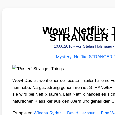
Wow! Netflix: T
STRANGER 
10.06.2016
• Von
Stefan Holzhauer
Mystery
,
Netflix
,
STRANGER 
Wow! Das ist wohl einer der bes­ten Trai­ler für eine Fer
hen habe. Na gut, streng genom­men ist STRANGER TH
sie wird bei Net­flix lau­fen. Laut Net­flix han­delt es 
na­tür­li­chen Klas­si­ker aus den 80ern und genau den Sp
Es spie­len
Wino­na Ryder
,
David Har­bour
,
Finn Wo