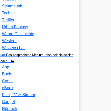
Steampunk
Technik
Thriller
Urban Fantasy
Wahre Geschichte
Western
Wissenschaft
ium
Das besprochene Medium, also beispielsweise
oder Film
App
Buch
Comic
eBook
&
Film, TV
Stream
Gadget
Hörbuch