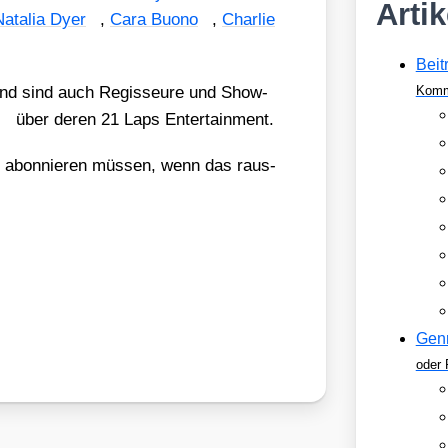
Arti
Nata­lia Dyer
,
Cara Buo­no
,
Char­lie
Beit
und sind auch Regis­seu­re und Show­
Komm
über deren 21 Laps Enter­tain­ment.
x abon­nie­ren müs­sen, wenn das raus­
Gen
oder 