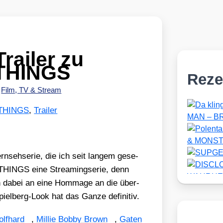
railer zu
THINGS
Reze
•
Film, TV & Stream
THINGS
,
Trailer
n­seh­se­rie, die ich seit lan­gem gese­
INGS eine Strea­ming­se­rie, denn
sich dabei an eine Hom­mage an die über­
iel­berg-Look hat das Gan­ze defi­ni­tiv.
lf­hard
,
Mil­lie Bob­by Brown
,
Gaten