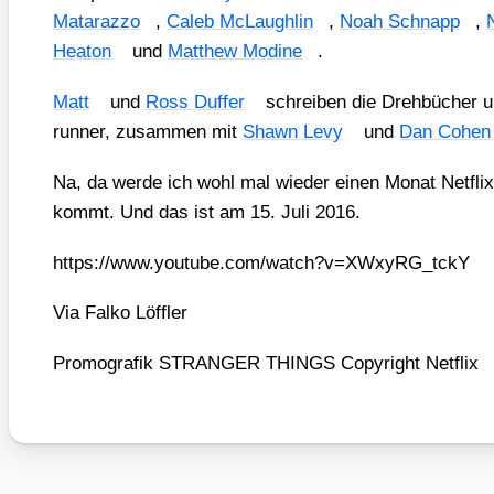
Mat­a­raz­zo
,
Caleb McLaugh­lin
,
Noah Schnapp
,
Hea­ton
und
Matthew Modi­ne
.
Matt
und
Ross Duf­fer
schrei­ben die Dreh­bü­cher 
run­ner, zusam­men mit
Shawn Levy
und
Dan Cohen
Na, da wer­de ich wohl mal wie­der einen Monat Net­fli
kommt. Und das ist am 15. Juli 2016.
https://​www​.you​tube​.com/​w​a​t​c​h​?​v​=​X​W​x​y​R​G​_​t​ckY
Via Fal­ko Löff­ler
Pro­mo­gra­fik STRANGER THINGS Copy­right Net­flix