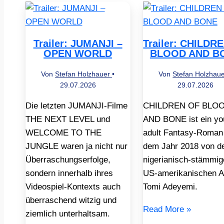
Trailer: JUMANJI –
Trailer: CHILDR
OPEN WORLD
BLOOD AND B
Von
Stefan Holzhauer
•
Von
Stefan Holzhau
29.07.2026
29.07.2026
Die letzten JUMANJI-Filme
CHILDREN OF BLO
THE NEXT LEVEL und
AND BONE ist ein yo
WELCOME TO THE
adult Fantasy-Roman
JUNGLE waren ja nicht nur
dem Jahr 2018 von d
Überraschungserfolge,
nigerianisch-stämmig
sondern innerhalb ihres
US-amerikanischen A
Videospiel-Kontexts auch
Tomi Adeyemi.
überraschend witzig und
Read More »
ziemlich unterhaltsam.