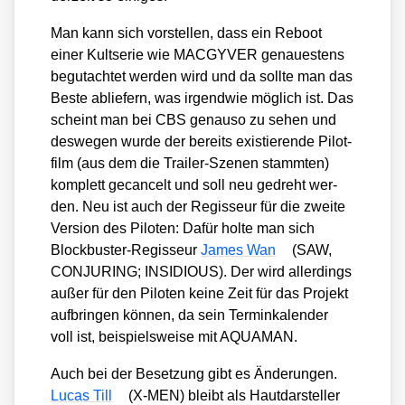
Man kann sich vor­stel­len, dass ein Reboot
einer Kult­se­rie wie MACGYVER genau­es­tens
begut­ach­tet wer­den wird und da soll­te man das
Bes­te ablie­fern, was irgend­wie mög­lich ist. Das
scheint man bei CBS genau­so zu sehen und
des­we­gen wur­de der bereits exis­tie­ren­de Pilot­
film (aus dem die Trai­ler-Sze­nen stamm­ten)
kom­plett gecan­celt und soll neu gedreht wer­
den. Neu ist auch der Regis­seur für die zwei­te
Ver­si­on des Pilo­ten: Dafür hol­te man sich
Block­bus­ter-Regis­seur
James Wan
(SAW,
CONJURING; INSIDIOUS). Der wird aller­dings
außer für den Pilo­ten kei­ne Zeit für das Pro­jekt
auf­brin­gen kön­nen, da sein Ter­min­ka­len­der
voll ist, bei­spiels­wei­se mit AQUAMAN.
Auch bei der Beset­zung gibt es Ände­run­gen.
Lucas Till
(X‑MEN) bleibt als Haut­dar­stel­ler