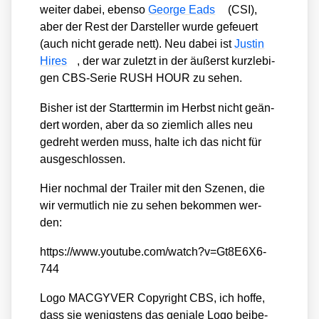
wei­ter dabei, eben­so
Geor­ge Eads
(CSI),
aber der Rest der Dar­stel­ler wur­de gefeu­ert
(auch nicht gera­de nett). Neu dabei ist
Jus­tin
Hires
, der war zuletzt in der äußerst kurz­le­bi­
gen CBS-Serie RUSH HOUR zu sehen.
Bis­her ist der Start­ter­min im Herbst nicht geän­
dert wor­den, aber da so ziem­lich alles neu
gedreht wer­den muss, hal­te ich das nicht für
aus­ge­schlos­sen.
Hier noch­mal der Trai­ler mit den Sze­nen, die
wir ver­mut­lich nie zu sehen bekom­men wer­
den:
https://​www​.you​tube​.com/​w​a​t​c​h​?​v​=​G​t​8​E​6​X​6​-​
744
Logo MACGYVER Copy­right CBS, ich hof­fe,
dass sie wenigs­tens das genia­le Logo bei­be­