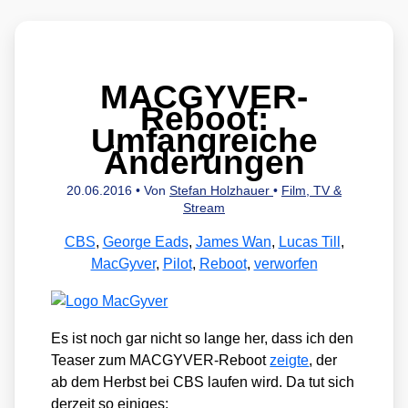
MACGYVER-
Reboot:
Umfangreiche
Änderungen
20.06.2016
• Von
Stefan Holzhauer
•
Film, TV &
Stream
CBS
,
George Eads
,
James Wan
,
Lucas Till
,
MacGyver
,
Pilot
,
Reboot
,
verworfen
Es ist noch gar nicht so lan­ge her, dass ich den
Teaser zum MAC­GY­VER-Reboot
zeig­te
, der
ab dem Herbst bei CBS lau­fen wird. Da tut sich
der­zeit so eini­ges: