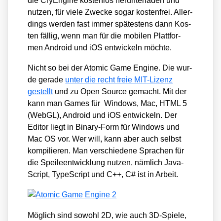
die CryEn­gi­ne kos­ten­los her­un­ter­la­den und
nut­zen, für vie­le Zwe­cke sogar kos­ten­frei. Aller­
dings wer­den fast immer spä­tes­tens dann Kos­
ten fäl­lig, wenn man für die mobi­len Platt­for­
men Android und iOS ent­wi­ckeln möch­te.
Nicht so bei der Ato­mic Game Engi­ne. Die wur­
de gera­de
unter die recht freie MIT-Lizenz
gestellt
und zu Open Source gemacht. Mit der
kann man Games für Win­dows, Mac, HTML 5
(Web­GL), Android und iOS ent­wi­ckeln. Der
Edi­tor liegt in Bina­ry-Form für Win­dows und
Mac OS vor. Wer will, kann aber auch selbst
kom­pi­lie­ren. Man ver­schie­de­ne Spra­chen für
die Spei­le­ent­wick­lung nut­zen, näm­lich Java­
Script, Type­Script und C++, C# ist in Arbeit.
Mög­lich sind sowohl 2D, wie auch 3D-Spie­le,