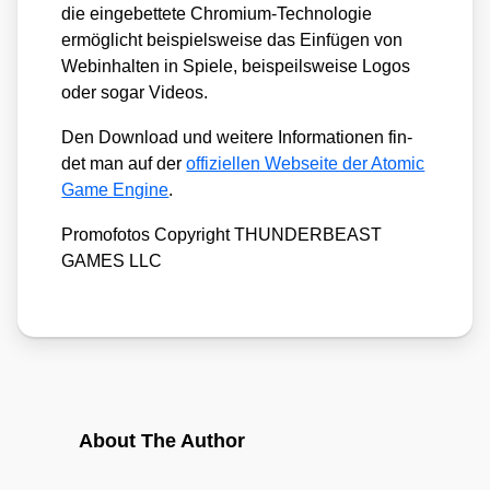
die ein­ge­bet­te­te Chro­mi­um-Tech­no­lo­gie
ermög­licht bei­spiels­wei­se das Ein­fü­gen von
Web­in­hal­ten in Spie­le, bei­s­peils­wei­se Logos
oder sogar Vide­os.
Den Down­load und wei­te­re Infor­ma­tio­nen fin­
det man auf der
offi­zi­el­len Web­sei­te der Ato­mic
Game Engi­ne
.
Pro­mo­fo­tos Copy­right THUNDERBEAST
GAMES LLC
About The Author