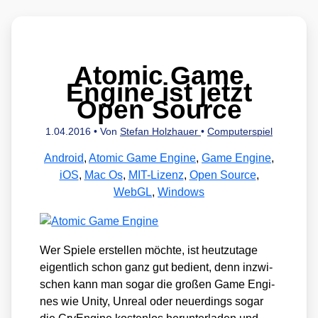
Atomic Game
Engine ist jetzt
Open Source
1.04.2016
• Von
Stefan Holzhauer
•
Computerspiel
Android
,
Atomic Game Engine
,
Game Engine
,
iOS
,
Mac Os
,
MIT-Lizenz
,
Open Source
,
WebGL
,
Windows
Wer Spie­le erstel­len möch­te, ist heut­zu­ta­ge
eigent­lich schon ganz gut bedient, denn inzwi­
schen kann man sogar die gro­ßen Game Engi­
nes wie Unity, Unre­al oder neu­er­dings sogar