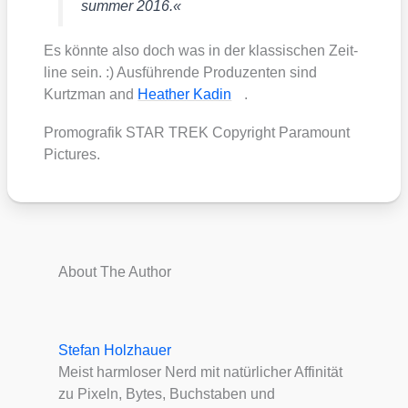
sum­mer 2016.«
Es könn­te also doch was in der klas­si­schen Zeit­
li­ne sein. :) Aus­füh­ren­de Pro­du­zen­ten sind
Kurtzman and
Hea­ther Kadin
.
Pro­mo­gra­fik STAR TREK Copy­right Para­mount
Pic­tures.
About The Author
Stefan Holzhauer
Meist harmloser Nerd mit natürlicher Affinität
zu Pixeln, Bytes, Buchstaben und