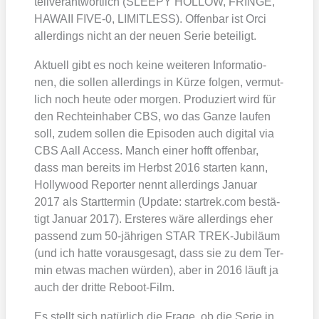
teil­ver­ant­wort­lich (SLEEPY HOLLOW, FRINGE,
HAWAII FIVE‑0, LIMITLESS). Offen­bar ist Orci
aller­dings nicht an der neu­en Serie betei­ligt.
Aktu­ell gibt es noch kei­ne wei­te­ren Infor­ma­tio­
nen, die sol­len aller­dings in Kür­ze fol­gen, ver­mut­
lich noch heu­te oder mor­gen. Pro­du­ziert wird für
den Rech­te­inha­ber CBS, wo das Gan­ze lau­fen
soll, zudem sol­len die Epi­so­den auch digi­tal via
CBS Aall Access. Manch einer hofft offen­bar,
dass man bereits im Herbst 2016 star­ten kann,
Hol­ly­wood Repor­ter nennt aller­dings Janu­ar
2017 als Start­ter­min (Update: start​rek​.com bestä­
tigt Janu­ar 2017). Ers­te­res wäre aller­dings eher
pas­send zum 50-jäh­ri­gen STAR TREK-Jubi­lä­um
(und ich hat­te vor­aus­ge­sagt, dass sie zu dem Ter­
min etwas machen wür­den), aber in 2016 läuft ja
auch der drit­te Reboot-Film.
Es stellt sich natür­lich die Fra­ge, ob die Serie in