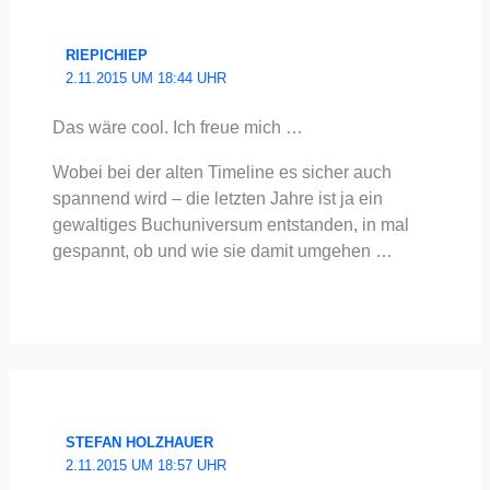
RIEPICHIEP
2.11.2015 UM 18:44 UHR
Das wäre cool. Ich freue mich …
Wobei bei der alten Time­line es sicher auch
span­nend wird – die letz­ten Jah­re ist ja ein
gewal­ti­ges Buch­uni­ver­sum ent­stan­den, in mal
gespannt, ob und wie sie damit umge­hen …
STEFAN HOLZHAUER
2.11.2015 UM 18:57 UHR