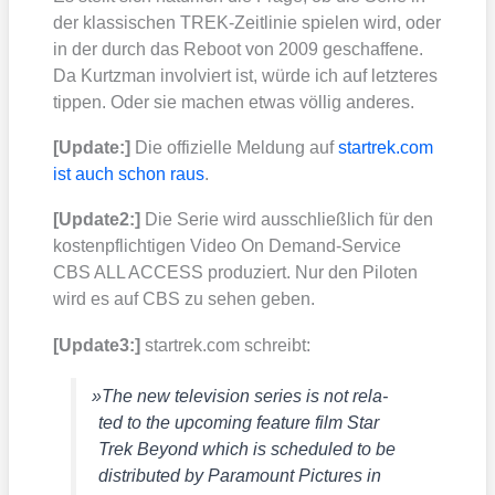
der klas­si­schen TREK-Zeit­li­nie spie­len wird, oder
in der durch das Reboot von 2009 geschaf­fe­ne.
Da Kurtzman invol­viert ist, wür­de ich auf letz­te­res
tip­pen. Oder sie machen etwas völ­lig ande­res.
[Update:]
Die offi­zi­el­le Mel­dung auf
start​rek​.com
ist auch schon raus
.
[Update2:]
Die Serie wird aus­schließ­lich für den
kos­ten­pflich­ti­gen Video On Demand-Ser­vice
CBS ALL ACCESS pro­du­ziert. Nur den Pilo­ten
wird es auf CBS zu sehen geben.
[Update3:]
start​rek​.com schreibt:
»
The new tele­vi­si­on series is not rela­
ted to the upco­ming fea­ture film
Star
Trek Bey­ond
which is sche­du­led to be
dis­tri­bu­ted by Para­mount Pic­tures in