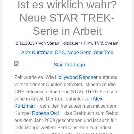
Ist es wirklich wahr?
Neue STAR TREK-
Serie in Arbeit
2.11.2015
• Von
Stefan Holzhauer
•
Film, TV & Stream
Alex Kurtzman
,
CBS
,
Neue Serie
,
Star Trek
Zeit wur­de es. Wie
Hol­ly­wood Repor­ter
auf­grund
ver­schie­de­ner Quel­len berich­tet, ist beim Stu­dio
CBS Tele­vi­si­on eine neue STAR TREK-Fern­seh­
se­rie in Arbeit. Der Kopf dahin­ter soll
Alex
Kurtzman
sein, den hat zusam­men mit sei­nem
Kum­pel
Rober­to Orci
das Dreh­buch zum Rebot
aus dem Jahr 2009 geschrie­ben und ist auch für
jede Men­ge wei­te­re Fern­seh­se­ri­en zumin­dest