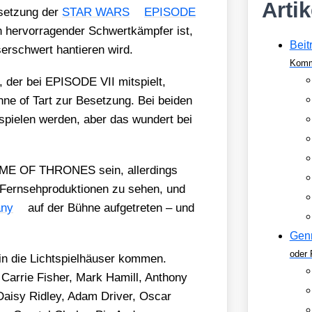
Arti
eset­zung der
STAR WARS
EPISODE
n her­vor­ra­gen­der Schwert­kämp­fer ist,
Beit
er­schwert han­tie­ren wird.
Komm
der bei EPISODE VII mit­spielt,
en­ne of Tart zur Beset­zung. Bei bei­den
e spie­len wer­den, aber das wun­dert bei
in GAME OF THRONES sein, aller­dings
Fern­seh­pro­duk­tio­nen zu sehen, und
­ny
auf der Büh­ne auf­ge­tre­ten – und
Gen
oder 
ie Licht­spiel­häu­ser kom­men.
, Car­rie Fisher, Mark Hamill, Antho­ny
ai­sy Rid­ley, Adam Dri­ver, Oscar