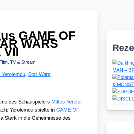
 aus GAME OF
TAR WARS
Reze
VII
Film, TV & Stream
s Yerolemou
,
Star Wars
Name des Schau­spie­lers
Mil­tos Yero­le­
ch: Yero­le­mou spiel­te in
GAME OF
ya Stark in die Geheim­nis­se des