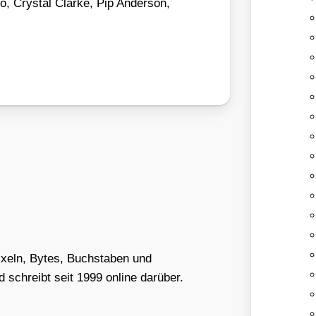
, Crys­tal Clar­ke, Pip Ander­son,
Pixeln, Bytes, Buchstaben und
schreibt seit 1999 online darüber.