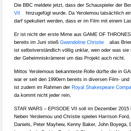
Die BBC mel­de­te jetzt, dass der Schau­spie­ler der B
VII
hin­zu­ge­fügt wur­de. Da Yero­le­mou tat­säch­lich ei
darf spe­ku­liert wer­den, dass er im Film mit einem Las
Er ist nicht der ers­te Mime aus GAME OF THRONES, 
bereits im Juni stieß
Gwen­do­li­ne Chris­tie
ali­as Bri­
ist selbst­ver­ständ­lich völ­lig unklar, wen oder was si
der Geheim­nis­krä­me­rei um das Pro­jekt auch nicht.
Mil­tos Yero­le­mous bekann­tes­te Rol­le dürf­te die 
war er seit den 1990ern bereits in diver­sen Film- und 
ist zudem im Rah­men der
Roy­al Shake­speare Com­pa
da kommt nicht jeder rein.
STAR WARS – EPISODE VII soll im Dezem­ber 2015 in d
Neben Yero­le­mou und Chris­tie spie­len Har­ri­son Ford
Dani­els, Peter May­hew, Ken­ny Bak­er, John Boye­ga, D