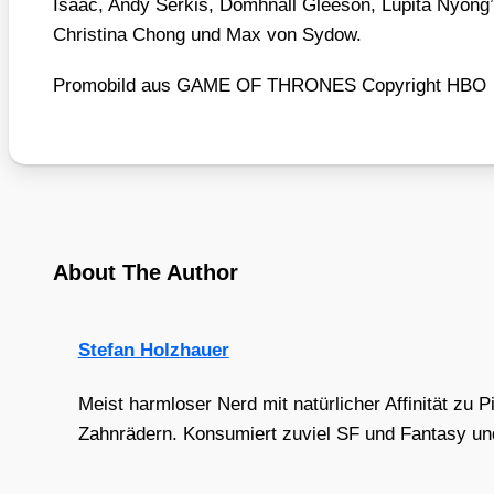
Isaac, Andy Ser­kis, Domhnall Glee­son, Lupi­ta Nyon­g’o
Chris­ti­na Chong und Max von Sydow.
Pro­mo­bild aus GAME OF THRONES Copy­right HBO
About The Author
Stefan Holzhauer
Meist harmloser Nerd mit natürlicher Affinität zu 
Zahnrädern. Konsumiert zuviel SF und Fantasy und 