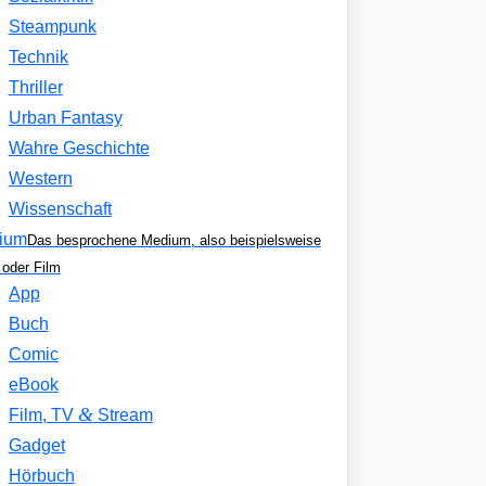
Steampunk
Technik
Thriller
Urban Fantasy
Wahre Geschichte
Western
Wissenschaft
ium
Das besprochene Medium, also beispielsweise
oder Film
App
Buch
Comic
eBook
&
Film, TV
Stream
Gadget
Hörbuch