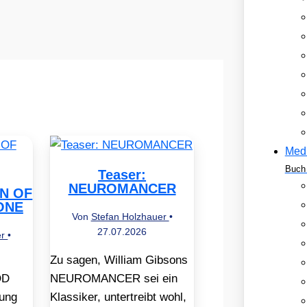
Med
Buch 
Teaser:
NEUROMANCER
EN OF
ONE
Von
Stefan Holzhauer
•
27.07.2026
er
•
Zu sagen, William Gibsons
OD
NEUROMANCER sei ein
ung
Klassiker, untertreibt wohl,