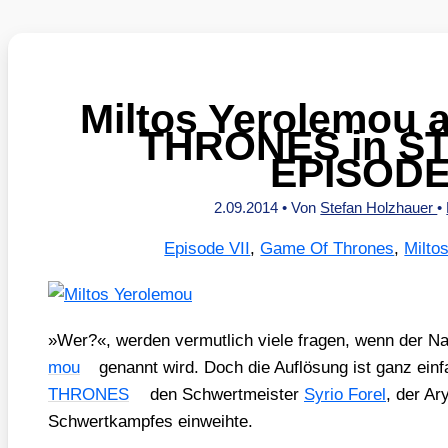
Miltos Yerolemou
THRONES in S
EPISODE 
2.09.2014
• Von
Stefan Holzhauer
•
Episode VII
,
Game Of Thrones
,
Milto
»Wer?«, wer­den ver­mut­lich vie­le fra­gen, wenn der 
mou
genannt wird. Doch die Auf­lö­sung ist ganz ein­fa
THRONES
den Schwert­meis­ter
Syrio Forel
, der Ar
Schwert­kamp­fes ein­weih­te.