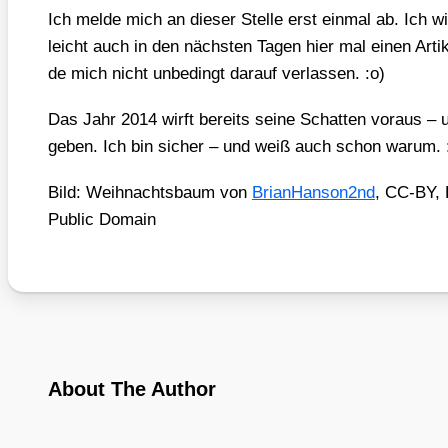
Ich mel­de mich an die­ser Stel­le erst ein­mal ab. Ich wi
leicht auch in den nächs­ten Tagen hier mal einen Arti
de mich nicht unbe­dingt dar­auf ver­las­sen. :o)
Das Jahr 2014 wirft bereits sei­ne Schat­ten vor­aus – u
geben. Ich bin sicher – und weiß auch schon war­um. 
Bild: Weih­nachts­baum von
BrianHanson2nd
, CC-BY, 
Public Domain
About The Author