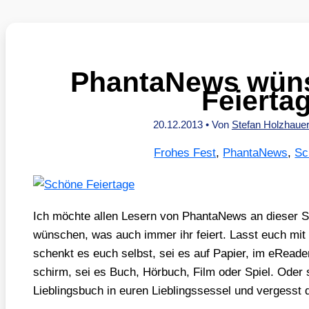
PhantaNews wün
Feierta
20.12.2013
• Von
Stefan Holzhaue
Frohes Fest
,
PhantaNews
,
Sc
Ich möch­te allen Lesern von Phan­ta­News an die­ser Ste
wün­schen, was auch immer ihr fei­ert. Lasst euch mit
schenkt es euch selbst, sei es auf Papier, im eRea­der,
schirm, sei es Buch, Hör­buch, Film oder Spiel. Oder 
Lieb­lings­buch in euren Lieb­lings­ses­sel und ver­gess