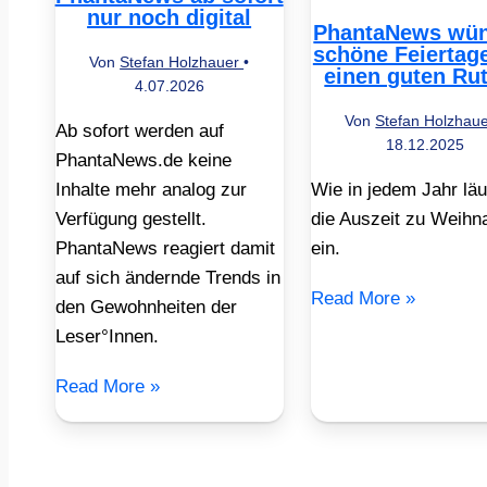
nur noch digital
PhantaNews wün
schöne Feiertag
Von
Stefan Holzhauer
•
einen guten Ru
4.07.2026
Von
Stefan Holzhau
Ab sofort werden auf
18.12.2025
PhantaNews.de keine
Inhalte mehr analog zur
Wie in jedem Jahr läu
Verfügung gestellt.
die Auszeit zu Weihn
PhantaNews reagiert damit
ein.
auf sich ändernde Trends in
Read More »
den Gewohnheiten der
Leser°Innen.
Read More »