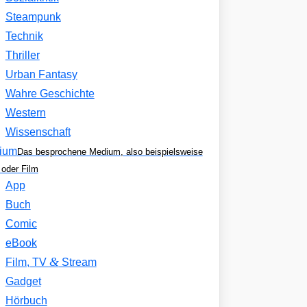
Steampunk
Technik
Thriller
Urban Fantasy
Wahre Geschichte
Western
Wissenschaft
ium
Das besprochene Medium, also beispielsweise
oder Film
App
Buch
Comic
eBook
&
Film, TV
Stream
Gadget
Hörbuch