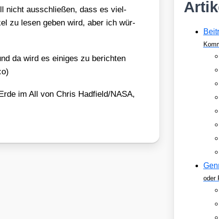
Arti
ll nicht aus­schlie­ßen, dass es viel­
­kel zu lesen geben wird, aber ich wür­
Beit
Komm
nd da wird es eini­ges zu berich­ten
:o)
Erde im All von Chris Hadfield/​NASA,
Gen
oder 