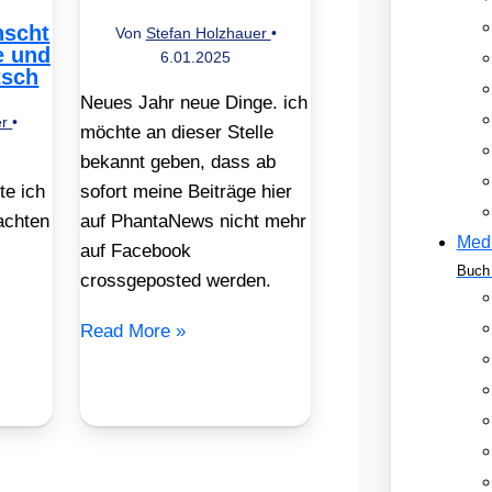
scht
Von
Stefan Holzhauer
•
e und
6.01.2025
tsch
Neues Jahr neue Dinge. ich
er
•
möchte an dieser Stelle
bekannt geben, dass ab
te ich
sofort meine Beiträge hier
achten
auf PhantaNews nicht mehr
Med
auf Facebook
Buch 
crossgeposted werden.
Read More »