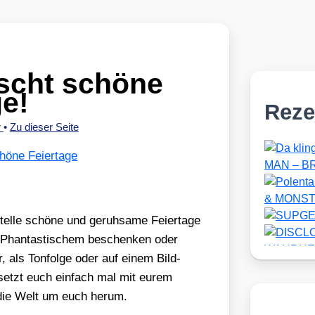
scht schöne
ge!
Reze
r
•
Zu dieser Seite
höne Feiertage
l­le schö­ne und geruh­sa­me Fei­er­ta­ge
 Phan­tas­ti­schem beschen­ken oder
 als Ton­fol­ge oder auf einem Bild­
setzt euch ein­fach mal mit eurem
t die Welt um euch her­um.