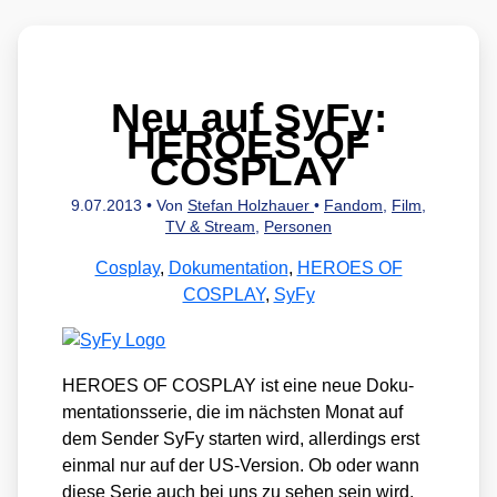
Neu auf SyFy:
HEROES OF
COSPLAY
9.07.2013
• Von
Stefan Holzhauer
•
Fandom
,
Film,
TV & Stream
,
Personen
Cosplay
,
Dokumentation
,
HEROES OF
COSPLAY
,
SyFy
HEROES OF COSPLAY ist eine neue Doku­
men­ta­ti­ons­se­rie, die im nächs­ten Monat auf
dem Sen­der SyFy star­ten wird, aller­dings erst
ein­mal nur auf der US-Ver­si­on. Ob oder wann
die­se Serie auch bei uns zu sehen sein wird,