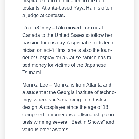
inspi­ra­ti­on and inti­mi­da­ti­on to the con­
testants, Atlan­ta-based Yaya Han is often
a judge at con­tests.
Riki LeCotey – Riki moved from rural
Cana­da to the United Sta­tes to fol­low her
pas­si­on for cos­play. A spe­cial effects tech­
ni­ci­an on sci-fi films, she is also the foun­
der of Cos­play for a Cau­se, which has rai­
sed money for vic­tims of the Japa­ne­se
Tsu­na­mi.
Moni­ka Lee – Moni­ka is from Atlan­ta and
a stu­dent at the Geor­gia Insti­tu­te of tech­no­
lo­gy, whe­re she’s majo­ring in indus­tri­al
design. A cos­play­er sin­ce the age of 13,
com­pe­ted in num­e­rous craft­sman­ship con­
tests win­ning seve­ral “Best in Shows” and
various other awards.