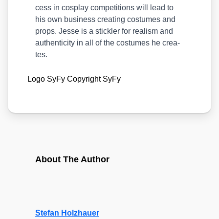
cess in cos­play com­pe­ti­ti­ons will lead to
his own busi­ness crea­ting cos­tu­mes and
props. Jes­se is a stick­ler for rea­lism and
authen­ti­ci­ty in all of the cos­tu­mes he crea­
tes.
Logo SyFy Copy­right SyFy
About The Author
Stefan Holzhauer