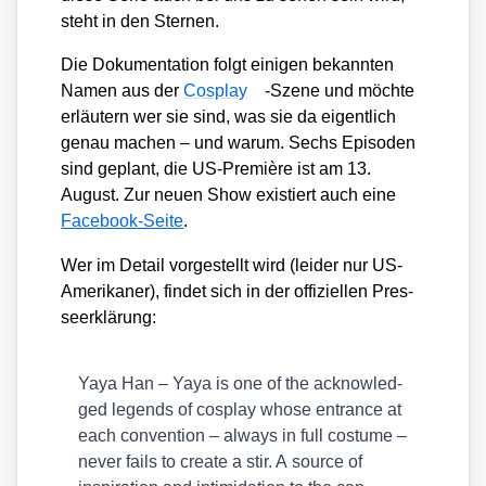
steht in den Ster­nen.
Die Doku­men­ta­ti­on folgt eini­gen bekann­ten
Namen aus der
Cos­play
-Sze­ne und möch­te
erläu­tern wer sie sind, was sie da eigent­lich
genau machen – und war­um. Sechs Epi­so­den
sind geplant, die US-Pre­miè­re ist am 13.
August. Zur neu­en Show exis­tiert auch eine
Face­book-Sei­te
.
Wer im Detail vor­ge­stellt wird (lei­der nur US-
Ame­ri­ka­ner), fin­det sich in der offi­zi­el­len Pres­
se­er­klä­rung:
Yaya Han – Yaya is one of the ack­now­led­
ged legends of cos­play who­se ent­rance at
each con­ven­ti­on – always in full cos­tu­me –
never fails to crea­te a stir. A source of