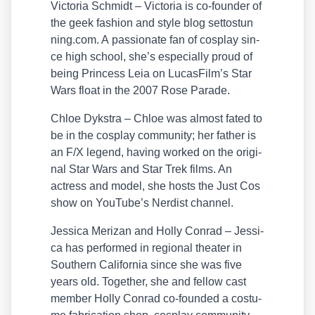
Vic­to­ria Schmidt – Vic­to­ria is co-foun­der of
the geek fashion and style blog set​tostun​
ning​.com. A pas­sio­na­te fan of cos­play sin­
ce high school, she’s espe­ci­al­ly proud of
being Prin­cess Leia on LucasFilm’s Star
Wars float in the 2007 Rose Para­de.
Chloe Dyk­s­tra – Chloe was almost fated to
be in the cos­play com­mu­ni­ty; her father is
an F/​X legend, having work­ed on the ori­gi­
nal Star Wars and Star Trek films. An
actress and model, she hosts the Just Cos
show on YouTube’s Ner­dist chan­nel.
Jes­si­ca Meri­zan and Hol­ly Con­rad – Jes­si­
ca has per­for­med in regio­nal thea­ter in
Sou­thern Cali­for­nia sin­ce she was five
years old. Tog­e­ther, she and fel­low cast
mem­ber Hol­ly Con­rad co-foun­ded a cos­tu­