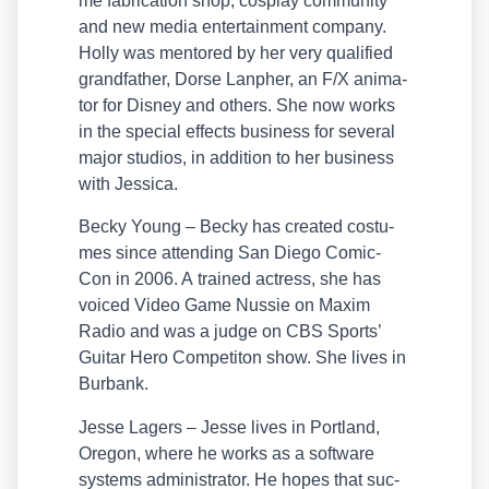
me fabri­ca­ti­on shop, cos­play com­mu­ni­ty
and new media enter­tain­ment com­pa­ny.
Hol­ly was men­to­red by her very qua­li­fied
grand­fa­ther, Dor­se Lan­pher, an F/​X ani­ma­
tor for Dis­ney and others. She now works
in the spe­cial effects busi­ness for seve­ral
major stu­di­os, in addi­ti­on to her busi­ness
with Jes­si­ca.
Becky Young – Becky has crea­ted cos­tu­
mes sin­ce atten­ding San Die­go Comic-
Con in 2006. A trai­ned actress, she has
voi­ced Video Game Nus­sie on Maxim
Radio and was a judge on CBS Sports’
Gui­tar Hero Com­pe­ti­ton show. She lives in
Bur­bank.
Jes­se Lagers – Jes­se lives in Port­land,
Ore­gon, whe­re he works as a soft­ware
sys­tems admi­nis­tra­tor. He hopes that suc­