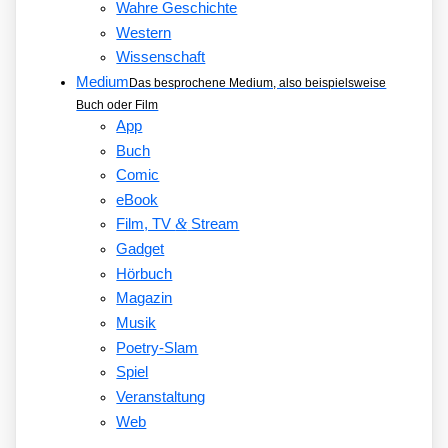
Wahre Geschichte
Western
Wissenschaft
Medium
Das besprochene Medium, also beispielsweise
Buch oder Film
App
Buch
Comic
eBook
&
Film, TV
Stream
Gadget
Hörbuch
Magazin
Musik
Poetry-Slam
Spiel
Veranstaltung
Web