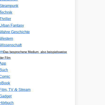
Steampunk
Technik
Thriller
Urban Fantasy
Wahre Geschichte
Western
Wissenschaft
um
Das besprochene Medium, also beispielsweise
der Film
App
Buch
Comic
eBook
&
Film, TV
Stream
Gadget
Hörbuch