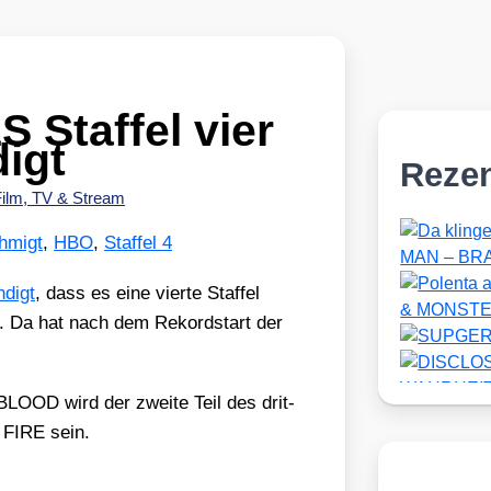
Staffel vier
igt
Reze
Film, TV & Stream
hmigt
,
HBO
,
Staffel 4
­digt
, dass es eine vier­te Staf­fel
 Da hat nach dem Rekord­start der
LOOD wird der zwei­te Teil des drit­
FIRE sein.