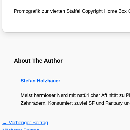
Pro­mo­gra­fik zur vier­ten Staf­fel Copy­right Home Box 
About The Author
Stefan Holzhauer
Meist harmloser Nerd mit natürlicher Affinität zu 
Zahnrädern. Konsumiert zuviel SF und Fantasy und 
←
Vorheriger Beitrag