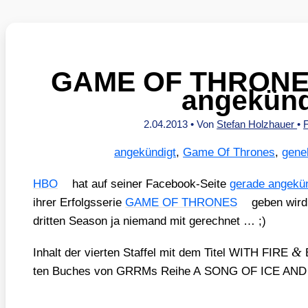
GAME OF THRONES 
angekünd
2.04.2013
• Von
Stefan Holzhauer
•
angekündigt
,
Game Of Thrones
,
gene
HBO
hat auf sei­ner Face­book-Sei­te
gera­de ange­kün
ihrer Erfolgs­se­rie
GAME OF THRONES
geben wird.
drit­ten Sea­son ja nie­mand mit gerech­net … ;)
&
Inhalt der vier­ten Staf­fel mit dem Titel WITH FIRE
B
ten Buches von GRRMs Rei­he A SONG OF ICE AND 