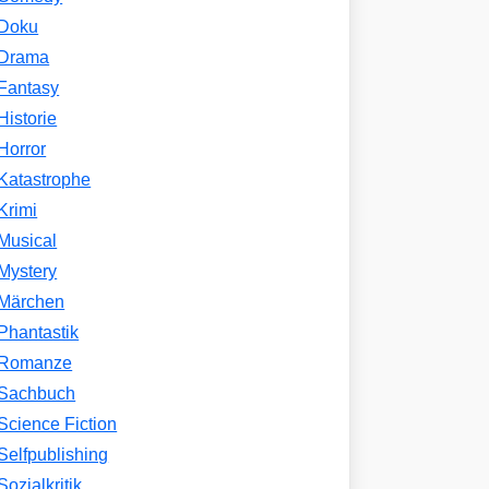
Doku
Drama
Fantasy
Historie
Horror
Katastrophe
Krimi
Musical
Mystery
Märchen
Phantastik
Romanze
Sachbuch
Science Fiction
Selfpublishing
Sozialkritik