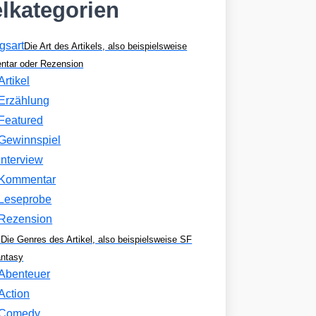
elkategorien
gsart
Die Art des Artikels, also beispielsweise
tar oder Rezension
Artikel
Erzählung
Featured
Gewinnspiel
Interview
Kommentar
Leseprobe
Rezension
e
Die Genres des Artikel, also beispielsweise SF
antasy
Abenteuer
Action
Comedy