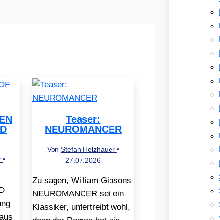
REN
Teaser:
ND
NEUROMANCER
Von
Stefan Holzhauer
•
r
•
27.07.2026
Zu sagen, William Gibsons
D
NEUROMANCER sei ein
ung
Klassiker, untertreibt wohl,
 aus