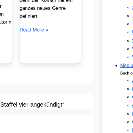
denn der Roman hat ein
r
ganzes neues Genre
en
definiert
torin
Read More »
Medi
Buch o
ffel vier angekündigt“