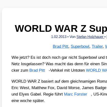
WORLD WAR Z Super
1.02.2013
• Von
Stefan Holzhauer
•
Brad Pitt
,
Superbowl
,
Trailer
,
Wie jetzt? Es ist doch noch gar nicht Super­bowl und t
Netz los­ge­las­sen? Was macht das denn für einen Sin
cker zum
Brad Pitt
-Vehi­kel mit Unto­ten
WORLD WA
WORLD WAR Z basiert auf dem gleich­na­mi­gen Roman
Eric West, Matthew Fox, David Mor­se, James Badge D
und Elyes Gabel. Regie führt
Marc Fors­ter
, US-Kino
eine woche spä­ter.