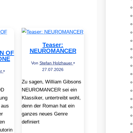
Teaser:
NEUROMANCER
EN OF
ONE
Von
Stefan Holzhauer
•
27.07.2026
er
•
Zu sagen, William Gibsons
OD
NEUROMANCER sei ein
ung
Klassiker, untertreibt wohl,
 aus
denn der Roman hat ein
er
ganzes neues Genre
en
definiert
utorin