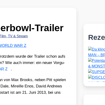
bowl-Trailer
Reze
Film, TV & Stream
WORLD WAR Z
rotz­dem wur­de der Trai­ler schon aufs
n? Wie auch immer: ein neu­er Vor­gu­
R Z
.
 von Max Brooks, neben Pitt spie­len
ale, Mireil­le Enos, David Andrews
­start ist am 21. Juni 2013, bei uns