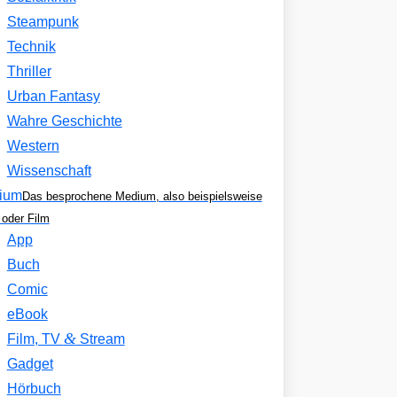
Steampunk
Technik
Thriller
Urban Fantasy
Wahre Geschichte
Western
Wissenschaft
ium
Das besprochene Medium, also beispielsweise
oder Film
App
Buch
Comic
eBook
&
Film, TV
Stream
Gadget
Hörbuch