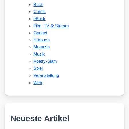
Buch
Comic
eBook
&
Film, TV
Stream
Gadget
Hörbuch
Magazin
Musik
Poetry-Slam
Spiel
Veranstaltung
Web
Neueste Artikel