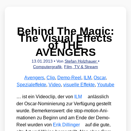
Behind The Magic:
The Visual Effects
of THE
AVENGERS
13.01.2013
• Von
Stefan Holzhauer
•
Computergrafik
,
Film, TV & Stream
Avengers
,
Clip
,
Demo-Reel
,
ILM
,
Oscar
,
Spezialeffekte
,
Video
,
visuelle Effekte
,
Youtube
… ist ein Video­clip, der von
ILM
anläss­lich
der Oscar-Nomi­nie­rung zur Ver­fü­gung gestellt
wur­de. Bemer­kens­wert: die stop-moti­on-Ani­
ma­tio­nen zu Beginn und am Ende der Demo-
Reel wur­den von
Erik Dil­lin­ger
auf die gute,