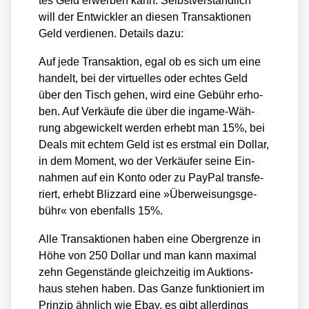
tes Geld erwer­ben kann. Selbst­ver­ständ­lich
will der Ent­wick­ler an die­sen Trans­ak­tio­nen
Geld ver­die­nen. Details dazu:
Auf jede Trans­ak­ti­on, egal ob es sich um eine
han­delt, bei der vir­tu­el­les oder ech­tes Geld
über den Tisch gehen, wird eine Gebühr erho­
ben. Auf Ver­käu­fe die über die ingame-Wäh­
rung abge­wi­ckelt wer­den erhebt man 15%, bei
Deals mit ech­tem Geld ist es erst­mal ein Dol­lar,
in dem Moment, wo der Ver­käu­fer sei­ne Ein­
nah­men auf ein Kon­to oder zu Pay­Pal trans­fe­
riert, erhebt Bliz­zard eine »Über­wei­sungs­ge­
bühr« von eben­falls 15%.
Alle Trans­ak­tio­nen haben eine Ober­gren­ze in
Höhe von 250 Dol­lar und man kann maxi­mal
zehn Gegen­stän­de gleich­zei­tig im Auk­ti­ons­
haus ste­hen haben. Das Gan­ze funk­tio­niert im
Prin­zip ähn­lich wie Ebay, es gibt aller­dings