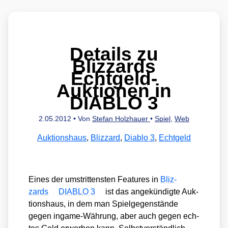
Details zu
Blizzards
Echtgeld-
Auktionen in
DIABLO 3
2.05.2012
• Von
Stefan Holzhauer
•
Spiel
,
Web
Auktionshaus
,
Blizzard
,
Diablo 3
,
Echtgeld
Eines der umstrit­tens­ten Fea­tures in
Bliz­
zards
DIABLO 3
ist das ange­kün­dig­te Auk­
ti­ons­haus, in dem man Spiel­ge­gen­stän­de
gegen ingame-Wäh­rung, aber auch gegen ech­