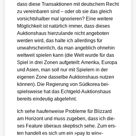
dass die­se Trans­ak­tio­nen mit deut­schem Recht
zu ver­ein­ba­ren sind – oder ob sie das gleich
vor­sichts­hal­ber mal igno­rie­ren? Eine wei­te­re
Mög­lich­keit ist natür­lich immer, dass die­ses
Auk­ti­ons­haus hier­zu­lan­de nicht ange­bo­ten
wer­den wird, das hal­te ich aller­dings für
unwahr­schein­lich, da man angeb­lich ohne­hin
welt­weit spie­len kann (die Welt wur­de für das
Spiel in drei Zonen auf­ge­teilt: Ame­ri­ka, Euro­pa
und Asi­en, man soll nur mit Spie­lern in der
eige­nen Zone das­sel­be Auk­ti­ons­haus nut­zen
kön­nen). Die Regie­rung von Süd­ko­rea bei­
spiels­wei­se hat das Echt­geld-Auk­ti­ons­haus
bereits ein­deu­tig abge­lehnt.
Ich sehe hau­fen­wei­se Pro­ble­me für Bliz­zard
am Hori­zont und muss zuge­ben, dass ich die­
ses Fea­ture über­aus skep­tisch sehe. Zum ers­
ten han­delt es sich um ein »pay to win«-