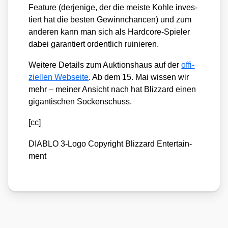
Feature (der­je­ni­ge, der die meis­te Koh­le inves­
tiert hat die bes­ten Gewinn­chan­cen) und zum
ande­ren kann man sich als Hard­core-Spie­ler
dabei garan­tiert ordent­lich rui­nie­ren.
Wei­te­re Details zum Auk­ti­ons­haus auf der
offi­
zi­el­len Web­sei­te
. Ab dem 15. Mai wis­sen wir
mehr – mei­ner Ansicht nach hat Bliz­zard einen
gigan­ti­schen Socken­schuss.
[cc]
DIABLO 3‑Logo Copy­right Bliz­zard Enter­tain­
ment