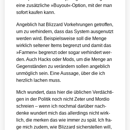
eine zusätz­li­che »Buyout«-Option, mit der man
sofort kau­fen kann.
Angeb­lich hat Bliz­zard Vor­keh­run­gen getrof­fen,
um zu ver­hin­dern, dass das Sys­tem aus­ge­nutzt
wer­den wird. Bei­spiels­wei­se soll die Men­ge
wirk­lich sel­te­ner Items begrenzt und damit das
»Far­men« begrenzt oder sogar ver­hin­dert wer­
den. Auch Hacks oder Mods, um die Men­ge an
Gegen­stän­den zu ver­än­dern sol­len angeb­lich
unmög­lich sein. Eine Aus­sa­ge, über die ich
herz­lich lachen muss.
Mich wun­dert, dass hier die übli­chen Ver­däch­ti­
gen in der Poli­tik noch nicht Zeter und Mor­dio
schrei­en – wenn ich noch­mal dar­über nach­
den­ke wun­dert mich das aller­dings nicht wirk­
lich, die mer­ken das wie immer zu spät. Ich fra­
ge mich zudem, wie Bliz­zard sicher­stel­len will,