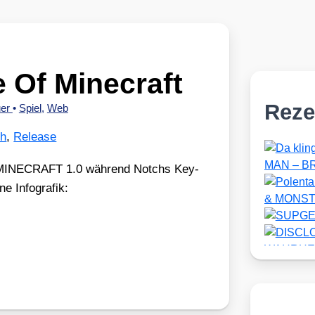
e Of Minecraft
Reze
uer
•
Spiel
,
Web
ch
,
Release
 MINECRAFT 1.0 wäh­rend Notchs Key­
e Info­gra­fik: