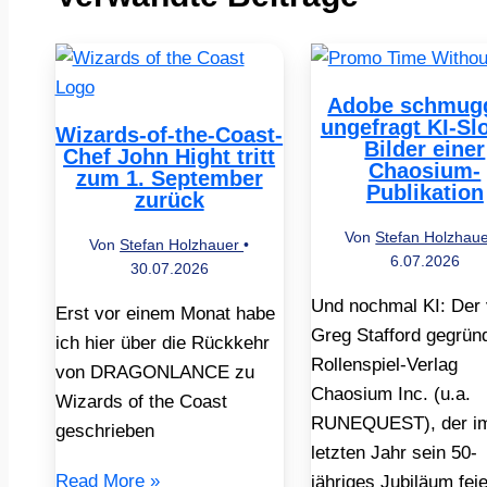
Adobe schmugg
ungefragt KI-Sl
Wizards-of-the-Coast-
Bilder einer
Chef John Hight tritt
Chaosium-
zum 1. September
Publikation
zurück
Von
Stefan Holzhau
Von
Stefan Holzhauer
•
6.07.2026
30.07.2026
Und nochmal KI: Der
Erst vor einem Monat habe
Greg Stafford gegrün
ich hier über die Rückkehr
Rollenspiel-Verlag
von DRAGONLANCE zu
Chaosium Inc. (u.a.
Wizards of the Coast
RUNEQUEST), der i
geschrieben
letzten Jahr sein 50-
Read More »
jähriges Jubiläum feie