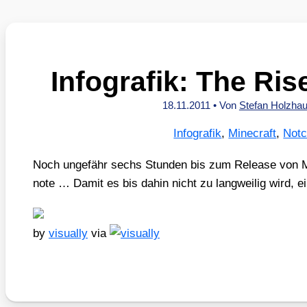
Infografik: The Ris
18.11.2011
• Von
Stefan Holzha
Infografik
,
Minecraft
,
Not
Noch unge­fähr sechs Stun­den bis zum Release von
note … Damit es bis dahin nicht zu lang­wei­lig wird, ein
by
visual­ly
via