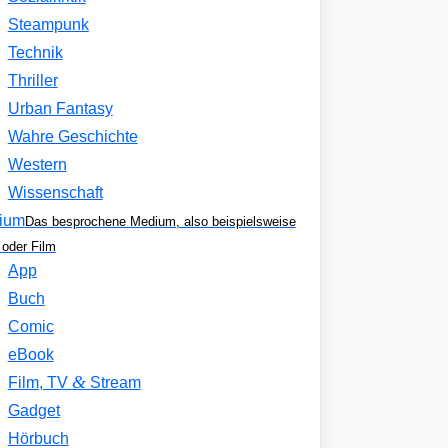
Steampunk
Technik
Thriller
Urban Fantasy
Wahre Geschichte
Western
Wissenschaft
ium
Das besprochene Medium, also beispielsweise
oder Film
App
Buch
Comic
eBook
&
Film, TV
Stream
Gadget
Hörbuch