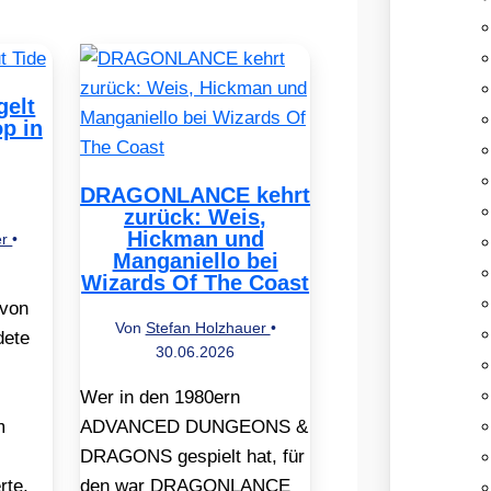
elt
op in
DRAGONLANCE kehrt
zurück: Weis,
Hickman und
er
•
Manganiello bei
Wizards Of The Coast
 von
Von
Stefan Holzhauer
•
dete
30.06.2026
Wer in den 1980ern
m
ADVANCED DUNGEONS &
DRAGONS gespielt hat, für
rte,
den war DRAGONLANCE