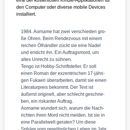
eine der kos­ten­lo­sen Kind­le-Appli­ka­tio­nen für
den Com­pu­ter oder diver­se mobi­le Devices
instal­liert.
1984. Aomame hat zwei ver­schie­den gro­
ße Ohren. Beim Ren­dez­vous mit einem
rei­chen Ölhänd­ler zückt sie eine Nadel
und ersticht ihn. Ein Auf­trags­mord, um
altes Unrecht zu süh­nen.
Ten­go ist Hob­by-Schrift­stel­ler. Er soll
einen Roman der exzen­tri­schen 17-jäh­ri­
gen Fukae­ri über­ar­bei­ten, damit sie einen
Lite­ra­tur­preis bekommt. Der Text ist
äußerst ori­gi­nell, aber schlecht geschrie­
ben, ein ris­kan­ter Auf­trag.
Aomame wun­dert sich, war­um die Nach­
rich­ten ihren Mord nicht mel­den. Ist sie in
eine Par­al­lel­welt gera­ten? Um die­se
Sphä­re vom gewöhn­li­chen Leben im Jahr