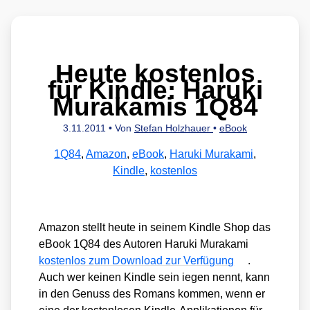
Heute kostenlos
für Kindle: Haruki
Murakamis 1Q84
3.11.2011
• Von
Stefan Holzhauer
•
eBook
1Q84
,
Amazon
,
eBook
,
Haruki Murakami
,
Kindle
,
kostenlos
Ama­zon stellt heu­te in sei­nem Kind­le Shop das
eBook 1Q84 des Autoren Haru­ki Mura­ka­mi
kos­ten­los zum Down­load zur Ver­fü­gung
.
Auch wer kei­nen Kind­le sein iegen nennt, kann
in den Genuss des Romans kom­men, wenn er