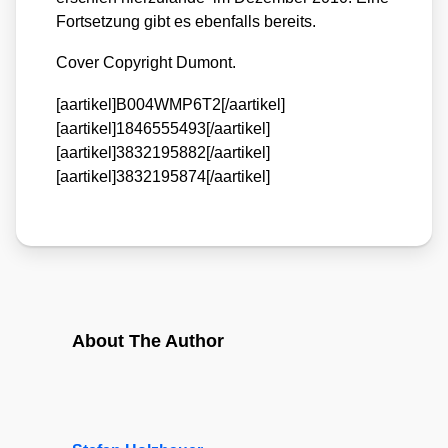
Fort­set­zung gibt es eben­falls bereits.
Cover Copy­right Dumont.
[aartikel]B004WMP6T2[/aartikel]
[aartikel]1846555493[/aartikel]
[aartikel]3832195882[/aartikel]
[aartikel]3832195874[/aartikel]
About The Author