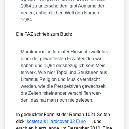
1984 zu unter­schei­den, gibt Aomame der
neu­en, unheim­li­chen Welt den Namen
1Q84.
Die FAZ schrieb zum Buch:
Mura­ka­mi ist in for­ma­ler Hin­sicht zwei­fel­os
einer der gewief­tes­ten Erzäh­ler, den wir
haben und 1Q84 dies­be­züg­lich sein Meis­
ter­werk. Wie hier Topoi und Struk­tu­ren aus
Lite­ra­tur, Reli­gi­on und Musik ver­mischt
wer­den, wie die Per­spek­ti­ven gewech­selt,
die Zei­ten mit­ein­an­der ver­schlif­fen wer­
den, das hat man noch nie gele­sen.
In gedruck­ter Form ist der Roman 1021 Sei­ten
dick,
kos­tet als Hard­co­ver 32 Euro
, und
erschien hier­zu­lan­de im Dezem­ber 2010. Eine