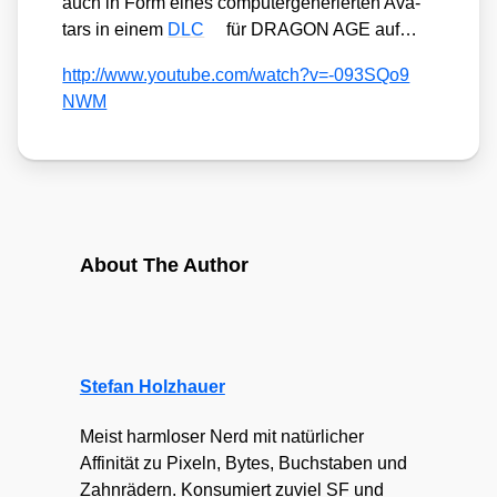
auch in Form eines com­pu­ter­ge­nerier­ten Ava­
tars in einem
DLC
für DRAGON AGE auf…
http://​www​.you​tube​.com/​w​a​t​c​h​?​v​=​-​0​9​3​S​Q​o​9​
NWM
About The Author
Stefan Holzhauer
Meist harmloser Nerd mit natürlicher
Affinität zu Pixeln, Bytes, Buchstaben und
Zahnrädern. Konsumiert zuviel SF und