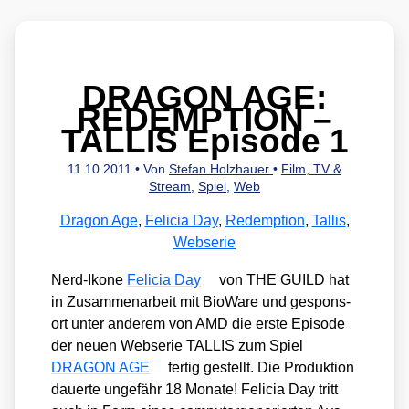
DRAGON AGE:
REDEMPTION –
TALLIS Episode 1
11.10.2011
• Von
Stefan Holzhauer
•
Film, TV &
Stream
,
Spiel
,
Web
Dragon Age
,
Felicia Day
,
Redemption
,
Tallis
,
Webserie
Nerd-Iko­ne
Feli­cia Day
von THE GUILD hat
in Zusam­men­ar­beit mit Bio­Wa­re und gespons­
ort unter ande­rem von AMD die ers­te Epi­so­de
der neu­en Webse­rie TALLIS zum Spiel
DRAGON AGE
fer­tig gestellt. Die Pro­duk­ti­on
dau­er­te unge­fähr 18 Mona­te! Feli­cia Day tritt