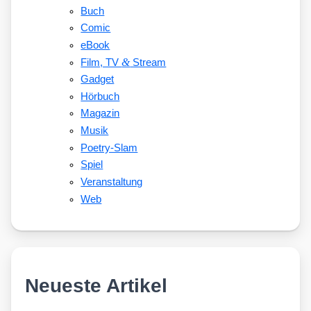
Buch
Comic
eBook
&
Film, TV
Stream
Gadget
Hörbuch
Magazin
Musik
Poetry-Slam
Spiel
Veranstaltung
Web
Neueste Artikel