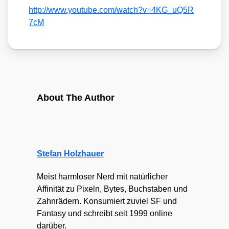
http://​www​.you​tube​.com/​w​a​t​c​h​?​v​=​4​K​G​_​u​Q​5​R​
7cM
About The Author
Stefan Holzhauer
Meist harmloser Nerd mit natürlicher
Affinität zu Pixeln, Bytes, Buchstaben und
Zahnrädern. Konsumiert zuviel SF und
Fantasy und schreibt seit 1999 online
darüber.