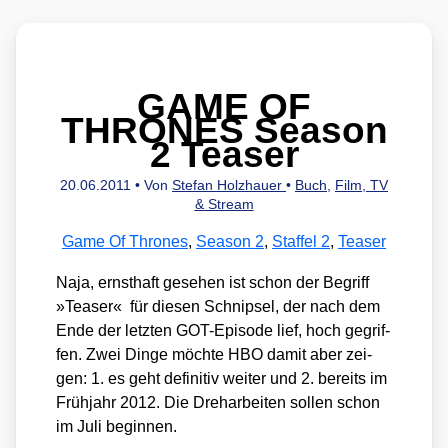
GAME OF
THRONES Season
2 Teaser
20.06.2011
• Von
Stefan Holzhauer
•
Buch
,
Film, TV
& Stream
Game Of Thrones
,
Season 2
,
Staffel 2
,
Teaser
Naja, ernst­haft gese­hen ist schon der Begriff
»Teaser« für die­sen Schnip­sel, der nach dem
Ende der letz­ten GOT-Epi­so­de lief, hoch gegrif­
fen. Zwei Din­ge möch­te HBO damit aber zei­
gen: 1. es geht defi­ni­tiv wei­ter und 2. bereits im
Früh­jahr 2012. Die Dreh­ar­bei­ten sol­len schon
im Juli begin­nen.