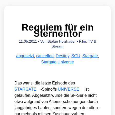
Requiem für ein
Sternentor
11.05.2011
• Von
Stefan Holzhauer
•
Film, TV &
Stream
abgesetzt
,
cancelled
,
Destiny
,
SGU
,
Stargate
,
Stargate Universe
Das war‘s: die letz­te Epi­so­de des
STARGATE
-Spin­offs
UNIVERSE
ist
gelau­fen. Abge­setzt wur­de die SF-Serie nicht
etwa auf­grund von Alters­er­schei­nun­gen durch
lang­jäh­ri­ges Lau­fen, son­dern wegen der offen­
bar mehr als mie­sen Zuschau­er­zah­len.