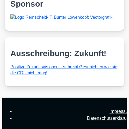
Sponsor
Ausschreibung: Zukunft!
Posi­ti­ve Zukunfts­vi­sio­nen – schreibt Geschich­ten wie sie
die CDU nicht mag!
Impress
Datenschutzerkläru