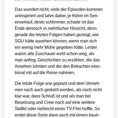
Das wun­dert nicht, vie­le der Epi­so­den kom­men
unin­spi­riert und lahm daher, je frü­her im Seri­
en­ver­lauf, des­to schlim­mer; scha­de ist das
Ende den­noch in mehr­fa­cher Hin­sicht, denn
gera­de die letz­ten Fol­gen haben gezeigt, wie
SGU hät­te aus­e­hen kön­nen, wenn man sich
ein wenig mehr Mühe gege­ben hät­te. Lei­der
waren alle Zuschau­er wohl schon weg, als
man anfing, Geschich­ten zu erzäh­len, die das
Anse­hen lohn­ten und die den Betrach­ter emo­
tio­nal mit auf die Rei­se nah­men.
Die letz­te Fol­ge war geplant und dem Ver­neh­
men nach auch gedreht wor­den, als noch nicht
klar war, dass Schluß ist und als man bei
Beset­zung und Crew noch auf eine wei­te­re
Staf­fel oder viel­leicht einen TV-Film hoff­te. So
endet die­se Serie dann auch mit einem trau­ri­