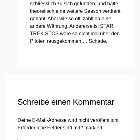
schliess­lich zu sich gefun­den, und hät­te
theo­re­tisch eine wei­te­re Sea­son ver­dient
gehabt. Aber wie so oft, zählt da eine
ande­re Wäh­rung. Ande­rer­seits: STAR
TREK STOS wäre so nicht mal über den
Pilo­ten raus­ge­kom­men … Scha­de.
Schreibe einen Kommentar
Deine E-Mail-Adresse wird nicht veröffentlicht.
Erforderliche Felder sind mit
*
markiert