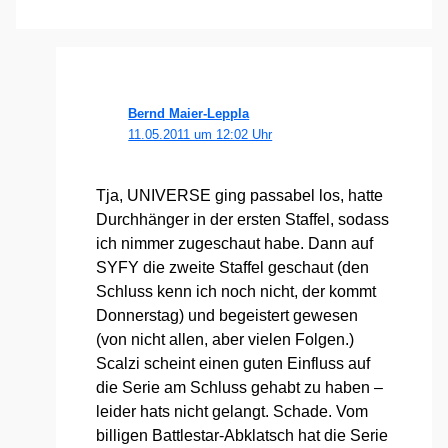
Bernd Maier-Leppla
11.05.2011 um 12:02 Uhr
Tja, UNIVERSE ging pas­sa­bel los, hat­te
Durch­hän­ger in der ers­ten Staf­fel, sodass
ich nim­mer zuge­schaut habe. Dann auf
SYFY die zwei­te Staf­fel geschaut (den
Schluss kenn ich noch nicht, der kommt
Don­ners­tag) und begeis­tert gewe­sen
(von nicht allen, aber vie­len Fol­gen.)
Scal­zi scheint einen guten Ein­fluss auf
die Serie am Schluss gehabt zu haben –
lei­der hats nicht gelangt. Scha­de. Vom
bil­li­gen Batt­le­star-Abklatsch hat die Serie