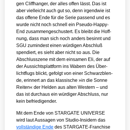
gen Cliff­han­ger, der alles offen lässt. Das ist
aber viel­leicht auch gut so, denn irgend­wie ist
das offe­ne Ende für die Serie pas­send und es
wur­de nicht noch schnell ein Pseu­do-Hap­py-
End zusam­men­ge­schus­tert. Es bleibt die Hoff­
nung, dass man sich noch anders besinnt und
SGU zumin­dest einen wür­di­gen Abschluß
spen­diert, es sieht aber nicht so aus. Die
Abschlus­sze­ne mit dem ein­sa­men Eli, der auf
der Aus­sichts­platt­form ins Wabern des Über­
licht­flugs blickt, gefolgt von einer Schwarz­blen­
de, erin­nert an das klas­si­sche »in die Son­ne
Rei­ten« der Hel­den aus alten Wes­tern – und
das ist durch­aus ein wür­di­ger Abschluss, nur
kein befrie­di­gen­der.
Mit dem Ende von STARGATE UNIVERSE
wird laut Aus­sa­gen von Stu­dio-Insi­dern das
voll­stän­di­ge Ende
des STAR­GA­TE-Fran­chise