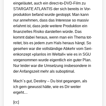
ein­ge­läu­tet, auch ein direct-to-DVD-Film zu
STARGATE ATLANTIS der sich bereits in Vor­
pro­duk­ti­on befand wur­de gestoppt. Man kann
nur anneh­men, dass das Inter­es­se so mas­siv
erlahmt ist, dass jede wei­te­re Pro­duk­ti­on ein
finan­zi­el­les Risi­ko dar­stel­len wür­de. Das
kommt dabei her­aus, wenn man ein The­ma tot­
rei­tet, bis es jedem zum Hals her­aus hängt. So
gese­hen war die voll­stän­di­ge Abkehr vom Seri­
en­kon­zept »plan­los im Welt­all« wie es in SGU
vor­ge­nom­men wur­de eigent­lich ein guter Plan.
Nur lei­der war die Umset­zung ins­be­son­de­re in
der Anfangs­zeit mehr als sub­op­ti­mal.
Mach´s gut, Desti­ny – Du bist gegan­gen, als
ich gern gewusst hät­te, wie es Dir wei­ter
ergeht…
[cc]