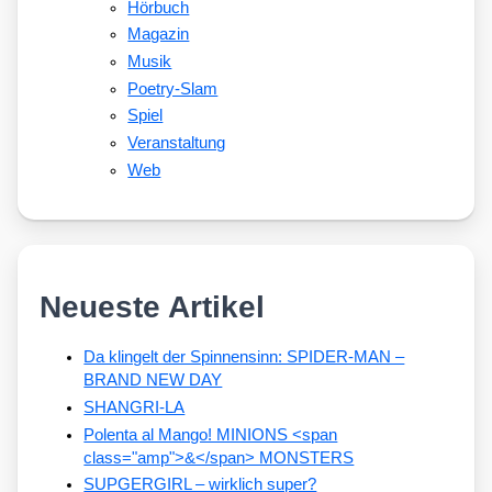
Hörbuch
Magazin
Musik
Poetry-Slam
Spiel
Veranstaltung
Web
Neueste Artikel
Da klingelt der Spinnensinn: SPIDER-MAN –
BRAND NEW DAY
SHANGRI-LA
Polenta al Mango! MINIONS <span
class="amp">&</span> MONSTERS
SUPGERGIRL – wirklich super?