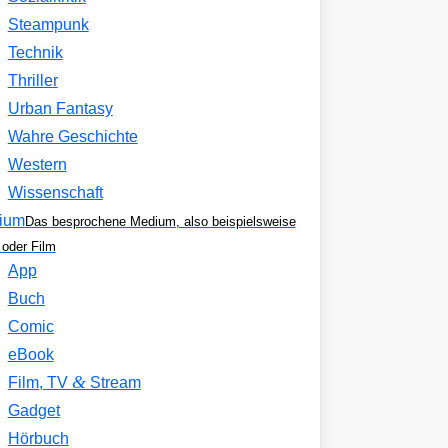
Steampunk
Technik
Thriller
Urban Fantasy
Wahre Geschichte
Western
Wissenschaft
ium
Das besprochene Medium, also beispielsweise
oder Film
App
Buch
Comic
eBook
&
Film, TV
Stream
Gadget
Hörbuch