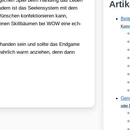
äg­li­chen Spiel beim Hand­ling das Leben
Arti
udem ist das See­len­sys­tem mit dem
n­schen kon­fek­tio­nie­ren kann,
Beit
he­nen Skill­bäu­men bei WOW eine ech­
Komm
r­han­den sein und soll­te das End­ga­me
­lich warm anzie­hen, denn dann
Gen
oder 