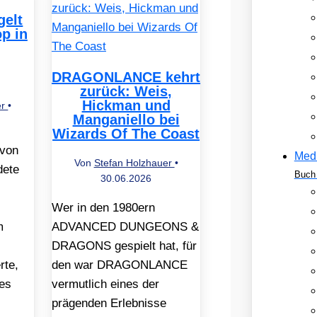
elt
op in
DRAGONLANCE kehrt
zurück: Weis,
Hickman und
er
•
Manganiello bei
Wizards Of The Coast
 von
Med
Von
Stefan Holzhauer
•
dete
Buch 
30.06.2026
Wer in den 1980ern
m
ADVANCED DUNGEONS &
DRAGONS gespielt hat, für
rte,
den war DRAGONLANCE
des
vermutlich eines der
prägenden Erlebnisse