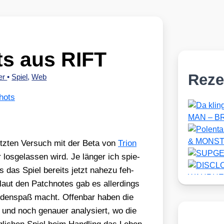
s aus RIFT
Reze
er
•
Spiel
,
Web
hots
etz­ten Ver­such mit der Beta von
Tri­on
los­ge­las­sen wird. Je län­ger ich spie­
s das Spiel bereits jetzt nahe­zu feh­
, laut den Patch­no­tes gab es aller­dings
i­den­spaß macht. Offen­bar haben die
und noch genau­er ana­ly­siert, wo die