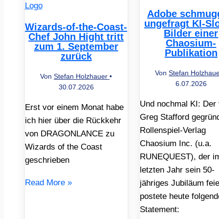
Adobe schmugg
ungefragt KI-Sl
Wizards-of-the-Coast-
Bilder einer
Chef John Hight tritt
Chaosium-
zum 1. September
Publikation
zurück
Von
Stefan Holzhau
Von
Stefan Holzhauer
•
6.07.2026
30.07.2026
Und nochmal KI: Der
Erst vor einem Monat habe
Greg Stafford gegrün
ich hier über die Rückkehr
Rollenspiel-Verlag
von DRAGONLANCE zu
Chaosium Inc. (u.a.
Wizards of the Coast
RUNEQUEST), der i
geschrieben
letzten Jahr sein 50-
Read More »
jähriges Jubiläum feie
postete heute folgen
Statement: