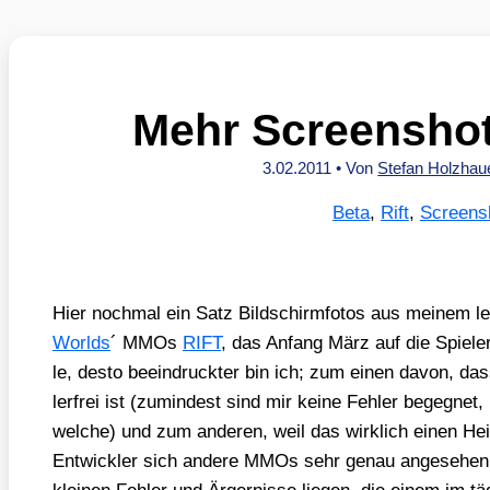
Mehr Screenshot
3.02.2011
• Von
Stefan Holzhau
Beta
,
Rift
,
Screens
Hier noch­mal ein Satz Bild­schirm­fo­tos aus mei­nem l
Worlds
´ MMOs
RIFT
, das Anfang März auf die Spie­ler 
le, des­to beein­druck­ter bin ich; zum einen davon, das
ler­frei ist (zumin­dest sind mir kei­ne Feh­ler begeg­net
wel­che) und zum ande­ren, weil das wirk­lich einen He
Ent­wick­ler sich ande­re MMOs sehr genau ange­se­hen 