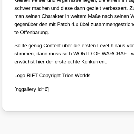
klei­nen Feh­ler und Ärger­nis­se lie­gen, die einem im t
schwer machen und die­se dann gezielt ver­bes­sert. Z
man sei­nen Cha­rak­ter in wei­tem Maße nach sei­nen Wü
gegen­über den mit Patch 4.x übel zusam­men­ge­stri­c
te Offen­ba­rung.
Soll­te genug Con­tent über die ers­ten Level hin­aus vo
stim­men, dann muss sich WORLD OF WARCRAFT wahr
erwächst hier der ers­te ech­te Kon­kur­rent.
Logo RIFT Copy­right Tri­on Worlds
[nggal­lery id=6]