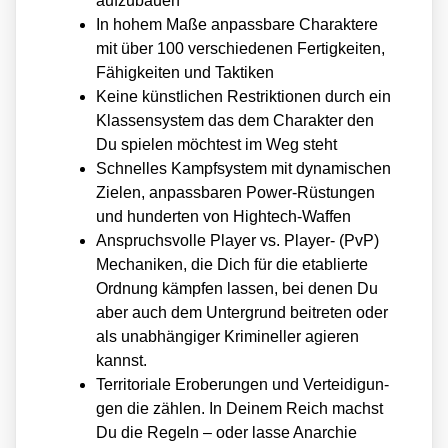
auf­zu­bau­en
In hohem Maße anpass­ba­re Cha­rak­te­re
mit über 100 ver­schie­de­nen Fer­tig­kei­ten,
Fähig­kei­ten und Tak­ti­ken
Kei­ne künst­li­chen Restrik­tio­nen durch ein
Klas­sen­sys­tem das dem Cha­rak­ter den
Du spie­len möch­test im Weg steht
Schnel­les Kampf­sys­tem mit dyna­mi­schen
Zie­len, anpass­ba­ren Power-Rüs­tun­gen
und hun­der­ten von High­tech-Waf­fen
Anspruchs­vol­le Play­er vs. Play­er- (PvP)
Mecha­ni­ken, die Dich für die eta­blier­te
Ord­nung kämp­fen las­sen, bei denen Du
aber auch dem Unter­grund bei­tre­ten oder
als unab­hän­gi­ger Kri­mi­nel­ler agie­ren
kannst.
Ter­ri­to­ria­le Erobe­run­gen und Ver­tei­di­gun­
gen die zäh­len. In Dei­nem Reich machst
Du die Regeln – oder las­se Anar­chie