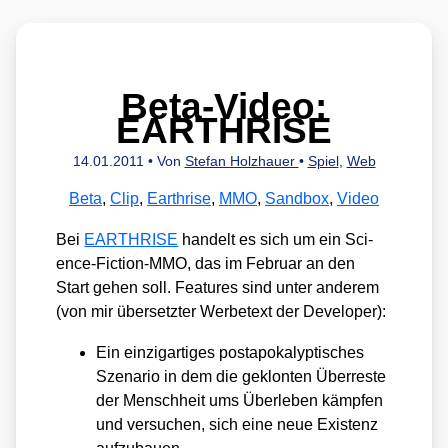
Beta-Video:
EARTHRISE
14.01.2011
• Von
Stefan Holzhauer
•
Spiel
,
Web
Beta
,
Clip
,
Earthrise
,
MMO
,
Sandbox
,
Video
Bei
EARTHRISE
han­delt es sich um ein Sci­
ence-Fic­tion-MMO, das im Febru­ar an den
Start gehen soll. Fea­tures sind unter ande­rem
(von mir über­setz­ter Wer­be­text der Deve­lo­per):
Ein ein­zig­ar­ti­ges post­apo­ka­lyp­ti­sches
Sze­na­rio in dem die geklon­ten Über­res­te
der Mensch­heit ums Über­le­ben kämp­fen
und ver­su­chen, sich eine neue Exis­tenz