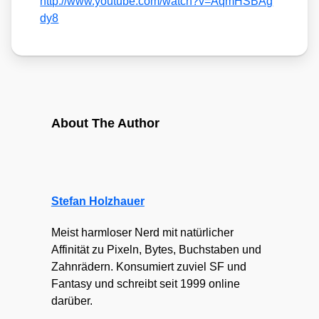
http://​www​.you​tube​.com/​w​a​t​c​h​?​v​=​A​q​m​H​S​B​A​g​
dy8
About The Author
Stefan Holzhauer
Meist harmloser Nerd mit natürlicher
Affinität zu Pixeln, Bytes, Buchstaben und
Zahnrädern. Konsumiert zuviel SF und
Fantasy und schreibt seit 1999 online
darüber.