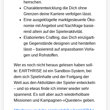
herr­schen.
Cha­rak­ter­ent­wick­lung die Dich ohne
Gren­zen dei­ne Kar­rie­re ver­fol­gen lässt.
Eine aus­ge­klü­gel­te markt­ge­steu­er­te Öko­
no­mie mit Ange­bot und Nach­fra­ge basie­
rend allein auf der Spie­ler­ak­ti­vi­tät.
Ela­bo­rier­tes Craf­ting, das Dich ein­zig­ar­ti­
ge Gegen­stän­de desi­gnen und her­stel­len
lässt – basie­rend auf anpass­ba­ren Vor­la­
gen und Roh­stof­fen.
Wer es noch nicht her­aus gele­sen haben soll­
te: EARTHRISE ist ein Sand­box-Sys­tem, bei
dem sich Spiel­in­hal­te und der Fort­gang der
Welt aus den Akti­vi­tä­ten der Spie­ler ent­wi­ckeln
– und so etwas fin­de ich immer wie­der sehr
span­nend. Es soll aber auch wie­der­hol­ba­re
Mis­sio­nen und Kampagnen-»Questen« geben.