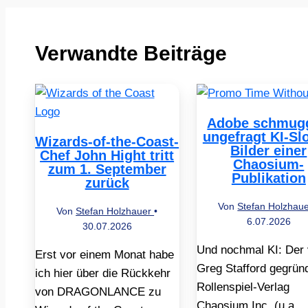
Verwandte Beiträge
Adobe schmugg
ungefragt KI-Sl
Wizards-of-the-Coast-
Bilder einer
Chef John Hight tritt
Chaosium-
zum 1. September
Publikation
zurück
Von
Stefan Holzhau
Von
Stefan Holzhauer
•
6.07.2026
30.07.2026
Und nochmal KI: Der
Erst vor einem Monat habe
Greg Stafford gegrün
ich hier über die Rückkehr
Rollenspiel-Verlag
von DRAGONLANCE zu
Chaosium Inc. (u.a.