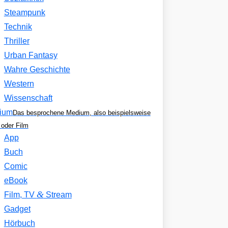
Steampunk
Technik
Thriller
Urban Fantasy
Wahre Geschichte
Western
Wissenschaft
ium
Das besprochene Medium, also beispielsweise
oder Film
App
Buch
Comic
eBook
&
Film, TV
Stream
Gadget
Hörbuch