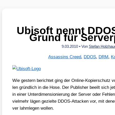
Ubisoft nennt DDOS
Grund für Serve
9.03.2010
• Von
Stefan Holzha
Assassins Creed
,
DDOS
,
DRM
,
K
Wie ges­tern berich­tet ging der Online-Kopier­schutz von
len gründ­lich in die Hose. Der Publisher beeilt sich je
in einer Unter­di­men­sio­nie­rung der Ser­ver oder Feh­ler
viel­mehr lägen geziel­te DDOS-Atta­cken vor, mit denen An
ver lahm­le­gen wol­len.