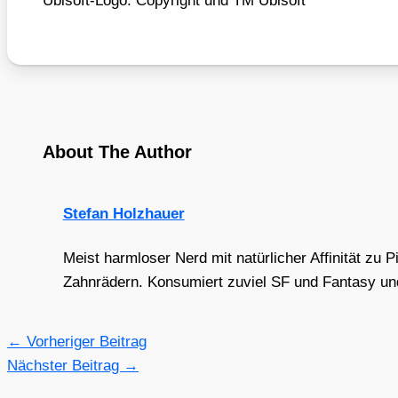
Ubi­s­oft-Logo: Copy­right und TM Ubi­s­oft
About The Author
Stefan Holzhauer
Meist harmloser Nerd mit natürlicher Affinität zu 
Zahnrädern. Konsumiert zuviel SF und Fantasy und 
←
Vorheriger Beitrag
Nächster Beitrag
→