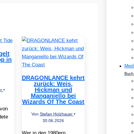
elt
op in
Med
Buch 
DRAGONLANCE kehrt
zurück: Weis,
Hickman und
er
•
Manganiello bei
Wizards Of The Coast
 von
Von
Stefan Holzhauer
•
dete
30.06.2026
Wer in den 1980ern