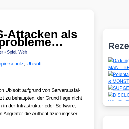
-Attacken als
rprobleme…
Reze
uer
•
Spiel
,
Web
opierschutz
,
Ubisoft
 Ubi­s­oft auf­grund von Ser­ver­aus­fäl­
tzt zu behaup­ten, der Grund lie­ge nicht
n in der Infra­struk­tur oder Soft­ware,
grei­fer die Authen­ti­fi­zie­rungs­ser­