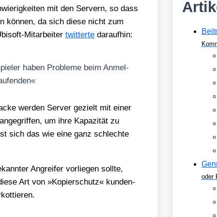
Arti
wie­rig­kei­ten mit den Ser­vern, so dass
en kön­nen, da sich die­se nicht zum
Beit
­s­oft-Mit­ar­bei­ter
twit­ter­te
dar­auf­hin:
Komm
 Spie­ler haben Pro­ble­me beim Anmel­
au­fen­den«
a­cke wer­den Ser­ver gezielt mit einer
ge­grif­fen, um ihre Kapa­zi­tät zu
est sich das wie eine ganz schlech­te
Gen
n­ter Angrei­fer vor­lie­gen soll­te,
oder 
 die­se Art von »Kopier­schutz« kun­den­
kot­tie­ren.