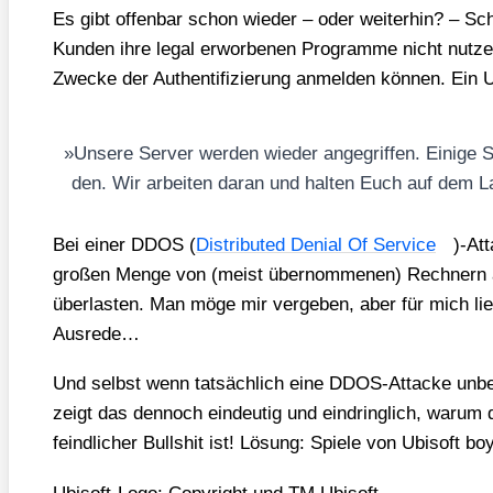
Es gibt offen­bar schon wie­der – oder wei­ter­hin? – Sch
Kun­den ihre legal erwor­be­nen Pro­gram­me nicht nut­z
Zwe­cke der Authen­ti­fi­zie­rung anmel­den kön­nen. Ein Ubi
»
Unse­re Ser­ver wer­den wie­der ange­grif­fen. Eini­ge
den. Wir arbei­ten dar­an und hal­ten Euch auf dem L
Bei einer DDOS (
Dis­tri­bu­ted Deni­al Of Ser­vice
)-Att
gro­ßen Men­ge von (meist über­nom­me­nen) Rech­nern an
über­las­ten. Man möge mir ver­ge­ben, aber für mich li
Aus­re­de…
Und selbst wenn tat­säch­lich eine DDOS-Atta­cke unbe­kan
zeigt das den­noch ein­deu­tig und ein­dring­lich, war­um
feind­li­cher Bull­shit ist! Lösung: Spie­le von Ubi­s­oft boy­