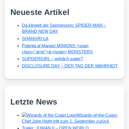
Neueste Artikel
Da klingelt der Spinnensinn: SPIDER-MAN –
BRAND NEW DAY
SHANGRI-LA
Polenta al Mango! MINIONS <span
class="amp">&</span> MONSTERS
SUPGERGIRL – wirklich super?
DISCLOSURE DAY – DER TAG DER WAHRHEIT
Letzte News
Wizards-of-the-Coast-
Chef John Hight tritt zum 1. September zurück
Trailer: JUMANJI – OPEN WORLD