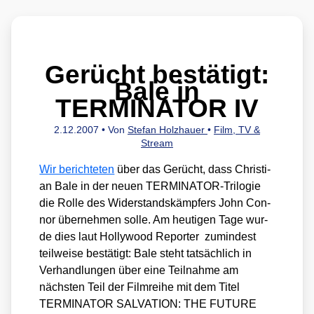
Gerücht bestätigt:
Bale in
TERMINATOR IV
2.12.2007
• Von
Stefan Holzhauer
•
Film, TV &
Stream
Wir berich­te­ten
über das Gerücht, dass Chris­ti­
an Bale in der neu­en TER­MI­NA­TOR-Tri­lo­gie
die Rol­le des Wider­stands­kämp­fers John Con­
nor über­neh­men sol­le. Am heu­ti­gen Tage wur­
de dies laut Hol­ly­wood Repor­ter zumin­dest
teil­wei­se bestä­tigt: Bale steht tat­säch­lich in
Ver­hand­lun­gen über eine Teil­nah­me am
nächs­ten Teil der Film­rei­he mit dem Titel
TERMINATOR SALVATION: THE FUTURE