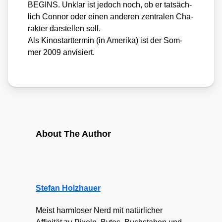
BEGINS. Unklar ist jedoch noch, ob er tat­säch­
lich Con­nor oder einen ande­ren zen­tra­len Cha­
rak­ter dar­stel­len soll.
Als Kino­start­ter­min (in Ame­ri­ka) ist der Som­
mer 2009 anvi­siert.
About The Author
Stefan Holzhauer
Meist harmloser Nerd mit natürlicher