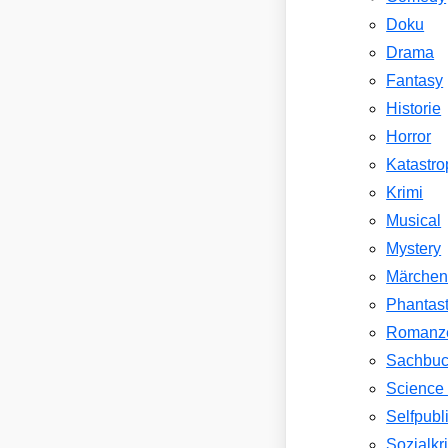
Doku
Drama
Fantasy
Historie
Horror
Katastr
Krimi
Musical
Mystery
Märche
Phantast
Romanz
Sachbu
Science 
Selfpubl
Sozialkri