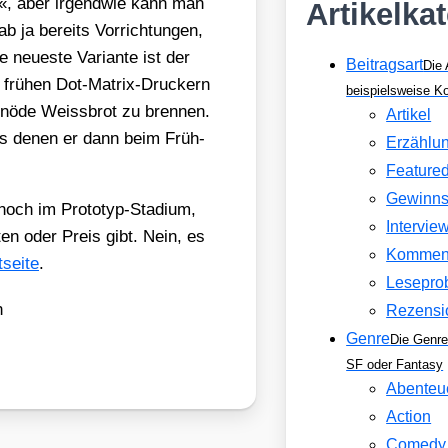
sig«, aber irgend­wie kann man
Artikelka
ab ja bereits Vor­rich­tun­gen,
neu­es­te Vari­an­te ist der
Beitragsart
Die 
on frü­hen Dot-Matrix-Dru­ckern
beispielsweise 
hnö­de Weiss­brot zu bren­nen.
Artikel
 aus denen er dann beim Früh­
Erzählu
Feature
Gewinns
noch im Pro­to­typ-Sta­di­um,
Intervie
­ten oder Preis gibt. Nein, es
Kommen
sei­te
.
Lesepro
n
Rezensi
Genre
Die Genre
SF oder Fantasy
Abenteu
Action
Comedy