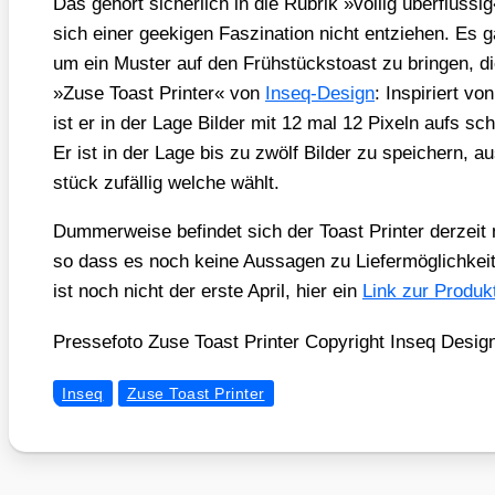
Das gehört sicher­lich in die Rubrik »völ­lig über­flüs­
sich einer geeki­gen Fas­zi­na­ti­on nicht ent­zie­hen. Es g
um ein Mus­ter auf den Früh­stück­stoast zu brin­gen, die 
»Zuse Toast Prin­ter« von
Inseq-Design
: Inspi­riert v
ist er in der Lage Bil­der mit 12 mal 12 Pixeln aufs sc
Er ist in der Lage bis zu zwölf Bil­der zu spei­chern,
stück zufäl­lig wel­che wählt.
Dum­mer­wei­se befin­det sich der Toast Prin­ter der­zeit 
so dass es noch kei­ne Aus­sa­gen zu Lie­fer­mög­lich­kei
ist noch nicht der ers­te April, hier ein
Link zur Pro­dukt­
Pres­se­fo­to Zuse Toast Prin­ter Copy­right Inseq Desig
Inseq
Zuse Toast Printer