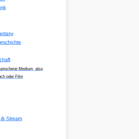
unk
antasy
eschichte
chaft
sprochene Medium, also
uch oder Film
&
V
Stream