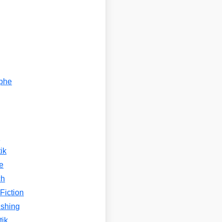
ophe
n
ik
e
ch
Fiction
ishing
tik