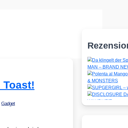
Rezensio
 Toast!
•
Gadget