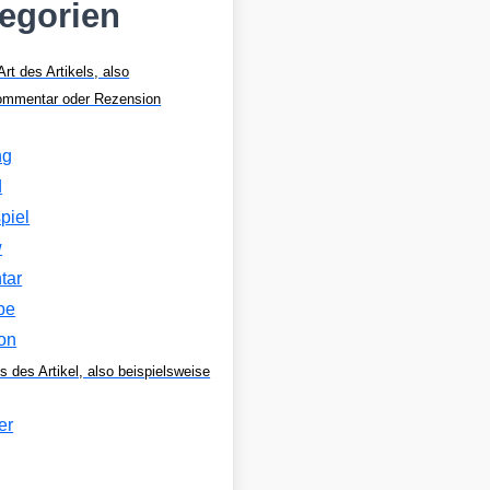
tegorien
Art des Artikels, also
Kommentar oder Rezension
ng
d
piel
w
tar
be
on
s des Artikel, also beispielsweise
er