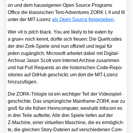
on und dem haus­ei­ge­nen Open Source Pro­grams
Office die klas­si­schen Text-Adven­tures ZORK I, II und III
unter der MIT-Lizenz
als Open Source frei­ge­ge­ben
.
Wer »It is pitch black. You are likely to be eaten by
a grue« noch kennt, dürf­te sich freu­en: Die Quell­codes
der drei Zork-Spie­le sind nun offi­zi­ell und legal für
jeden zugäng­lich. Micro­soft arbei­tet dabei mit Digi­tal-
Archi­var Jason Scott vom Inter­net Archi­ve zusam­men
und hat Pull Requests an die his­to­ri­schen Code-Repo­
si­to­ries auf Git­Hub geschickt, um dort die MIT-Lizenz
hin­zu­zu­fü­gen.
Die ZORK-Tri­lo­gie ist ein wich­ti­ger Teil der Video­spiel­
ge­schich­te. Das ursprüng­li­che Main­frame-ZORK war zu
groß für die frü­hen Heim­com­pu­ter, wes­halb Info­com es
in drei Tei­le auf­teil­te. Alle drei Spie­le lie­fen auf der
Z‑Machine, einer vir­tu­el­len Maschi­ne, die es ermög­lich­
te, die glei­chen Sto­ry-Datei­en auf ver­schie­de­nen Com­