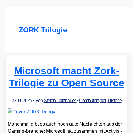
ZORK Trilogie
Microsoft macht Zork-
Trilogie zu Open Source
22.11.2025
• Von
Stefan Holzhauer
•
Computerspiel
,
Historie
Manch­mal gibt es auch noch gute Nach­rich­ten aus der
Gam­ing-Bran­che: Micro­soft hat zusam­men mit Acti­vi­si­