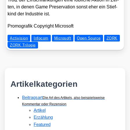
ten, in denen Game Pre­ser­va­ti­on sonst eher ein Stief­
kind der Indus­trie ist.
Pro­mo­gra­fik Copy­right Micro­soft
Activision
Infocom
Microsoft
Open Source
ZORK
ZORK Trilogie
Artikelkategorien
Beitragsart
Die Art des Artikels, also beispielsweise
Kommentar oder Rezension
Artikel
Erzählung
Featured