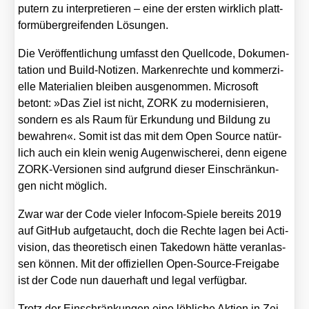
pu­tern zu inter­pre­tie­ren – eine der ers­ten wirk­lich platt­
form­über­grei­fen­den Lösun­gen.
Die Ver­öf­fent­li­chung umfasst den Quell­code, Doku­men­
ta­ti­on und Build-Noti­zen. Mar­ken­rech­te und kom­mer­zi­
el­le Mate­ria­li­en blei­ben aus­ge­nom­men. Micro­soft
betont: »Das Ziel ist nicht, ZORK zu moder­ni­sie­ren,
son­dern es als Raum für Erkun­dung und Bil­dung zu
bewah­ren«. Somit ist das mit dem Open Source natür­
lich auch ein klein wenig Augen­wi­sche­rei, denn eige­ne
ZORK-Ver­sio­nen sind auf­grund die­ser Ein­schrän­kun­
gen nicht mög­lich.
Zwar war der Code vie­ler Info­com-Spie­le bereits 2019
auf Git­Hub auf­ge­taucht, doch die Rech­te lagen bei Acti­
vi­si­on, das theo­re­tisch einen Take­down hät­te ver­an­las­
sen kön­nen. Mit der offi­zi­el­len Open-Source-Frei­ga­be
ist der Code nun dau­er­haft und legal ver­füg­bar.
Trotz der Ein­schrän­kun­gen eine löb­li­che Akti­on in Zei­