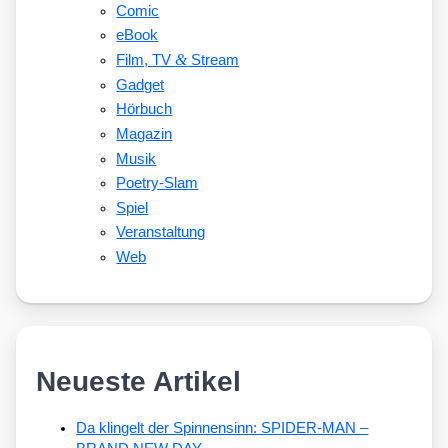
Comic
eBook
&
Film, TV
Stream
Gadget
Hörbuch
Magazin
Musik
Poetry-Slam
Spiel
Veranstaltung
Web
Neueste Artikel
Da klingelt der Spinnensinn: SPIDER-MAN –