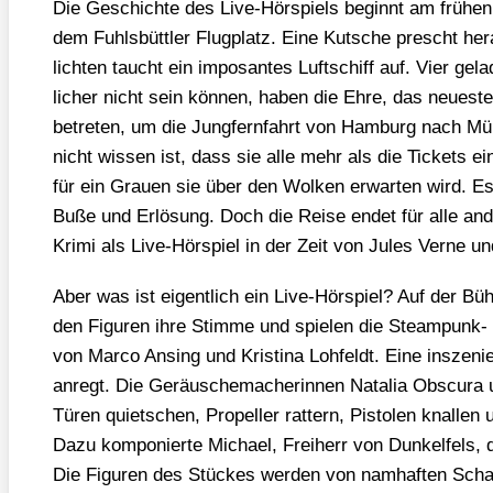
Die Geschich­te des Live-Hör­spiels beginnt am frü­hen
dem Fuhls­bütt­ler Flug­platz. Eine Kut­sche prescht her
lich­ten taucht ein impo­san­tes Luft­schiff auf. Vier gela
li­cher nicht sein kön­nen, haben die Ehre, das neu­es­t
betre­ten, um die Jung­fern­fahrt von Ham­burg nach Mü
nicht wis­sen ist, dass sie alle mehr als die Tickets e
für ein Grau­en sie über den Wol­ken erwar­ten wird. 
Buße und Erlö­sung. Doch die Rei­se endet für alle and
Kri­mi als Live-Hör­spiel in der Zeit von Jules Ver­ne und 
Aber was ist eigent­lich ein Live-Hör­spiel? Auf der Büh
den Figu­ren ihre Stim­me und spie­len die Steam­punk
von Mar­co Ansing und Kris­ti­na Loh­feldt. Eine insze­ni
anregt. Die Geräu­sche­ma­che­rin­nen Nata­lia Obscu­ra
Türen quiet­schen, Pro­pel­ler rat­tern, Pis­to­len knal­len 
Dazu kom­po­nier­te Micha­el, Frei­herr von Dun­kel­fels,
Die Figu­ren des Stü­ckes wer­den von nam­haf­ten Scha