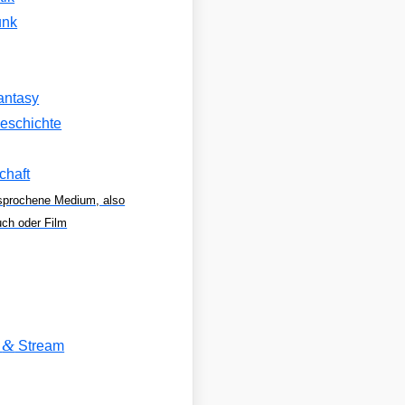
unk
antasy
eschichte
chaft
sprochene Medium, also
uch oder Film
&
V
Stream