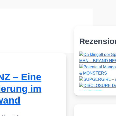
Rezensio
Z – Eine
ierung im
wand