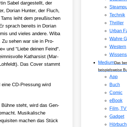
tin Sabel dar­ge­stellt, der
Steamp
ker, Dori­an Hun­ter, der Fluch,
Technik
ef Tams leiht dem preu­ßi­schen
Thriller
 Er sprach bereits in Dori­an
Urban F
­mis und vie­les ande­re. Wiba
Wahre G
ar. Zu sehen war sie in Pro­
Western
te« und “Lie­be dei­nen Feind“.
Wissens
­nis­vol­le Kathar­sist (Mar­
Medium
Das be
na Loh­feldt). Das Cover stammt
beispielsweise B
App
nd eine CD-Pres­sung wird
Buch
Comic
eBook
 Büh­ne steht, wird das Gen­
Film, T
macht. Musi­ka­li­sche
Gadget
re­qui­si­ten machen das Stück
Hörbuch