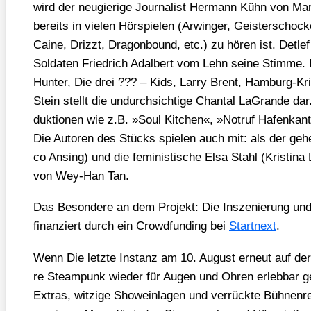
wird der neu­gie­ri­ge Jour­na­list Her­mann Kühn von Mar­
bereits in vie­len Hör­spie­len (Arwin­ger, Geis­ter­scho­c
Cai­ne, Drizzt, Dra­gon­bound, etc.) zu hören ist. Det­l
Sol­da­ten Fried­rich Adal­bert vom Lehn sei­ne Stim­me.
Hun­ter, Die drei ??? – Kids, Lar­ry Brent, Ham­burg-Kri
Stein stellt die undurch­sich­ti­ge Chan­tal LaGran­de d
duk­tio­nen wie z.B. »Soul Kit­chen«, »Not­ruf Hafen­kan­
Die Autoren des Stücks spie­len auch mit: als der geheim
co Ansing) und die femi­nis­ti­sche Elsa Stahl (Kris­ti­
von Wey-Han Tan.
Das Beson­de­re an dem Pro­jekt: Die Insze­nie­rung u
finan­ziert durch ein Crowd­fun­ding bei
Start­next
.
Wenn Die letz­te Instanz am 10. August erneut auf der
re Steam­punk wie­der für Augen und Ohren erleb­bar ge
Extras, wit­zi­ge Show­ein­la­gen und ver­rück­te Büh­nen­