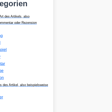
tegorien
Art des Artikels, also
Kommentar oder Rezension
ng
d
piel
w
tar
be
on
s des Artikel, also beispielsweise
er