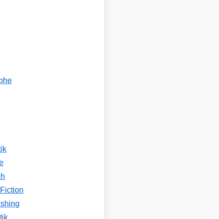
ophe
n
ik
e
ch
Fiction
ishing
tik