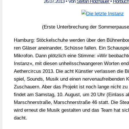
26.07.2013
• Von
Stefan Holzhauer
•
Hörbuch
(Ers­te Unter­bre­chung der Som­mer­pau­s
Ham­burg: Stö­ckel­schu­he wer­den über den Büh­nen­bo­
ren Glä­ser anein­an­der, Schüs­se fal­len. Ein Schau­spie
Mikro­fon. Dann plötz­lich eine Stim­me: »Wir beob­ach­te
Instanz«, mit die­sen unheils­schwan­ge­ren Wor­ten ende
Aether­cir­cus 2013. Die acht Künst­ler ver­las­sen die 
spiel, Sounds, Musik und einen ner­ven­auf­rei­ben­den Kri
Zuschau­ern. Aber das Pro­jekt ist noch lan­ge nicht zu
fin­det am Sams­tag, 10. August, um 20 Uhr (Ein­lass a
Marsch­ner­stra­ße, Marsch­ner­stra­ße 46 statt. Die St
wird erneut die Musik gestal­ten und das Team hat sic
dacht.