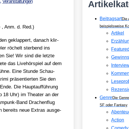
,
Veranstaltungen
Artikelka
Beitragsart
Die 
beispielsweise 
e , Anm. d. Red.)
Artikel
den geklap­pert, danach klir­
Erzählu
­ler röchelt ster­bend ins
Feature
n Sie! Wir sind die letz­te
Gewinns
­te das Live­hör­spiel auf dem
Intervie
Büh­ne. Eine Stun­de Schau­
Kommen
­mi prä­sen­tier­ten Sie den
Lesepro
 Ende. Die Haupt­auf­füh­rung
Rezensi
b 18 Uhr) im Thea­ter an der
Genre
Die Genre
eam­punk-Band Dra­chen­flug
SF oder Fantasy
h bereits neue Extras aus­ge­
Abenteu
Action
Comedy