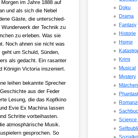
 Mor­gen im Jah­re 1888 auf
Doku
­an und als sich die Nebel
Drama
­de­ne Gäs­te, die unter­schied­
Fantasy
e Wun­der­werk der Tech­nik zu
Historie
n­chen zu erle­ben. Was sie
Horror
int. Noch ahnen sie nicht was
Katastr
Es geht um Schuld, Sün­den,
Krimi
ers als gedacht. Ein rasan­ter
Musical
Köni­gin Vic­to­ria insze­niert.
Mystery
­ne lei­hen bekann­te Spre­cher
Märche
- Geschich­te aus der Feder
Phantast
er­te Lesung, die das Kopf­ki­no
Romanz
 und Evie Ex Machi­na las­sen
Sachbu
und Schrit­te vor­bei­has­ten.
Science 
 die atmo­sphä­ri­sche Musik.
Selfpubl
u­spie­lern gespro­chen. So
Sozialkri