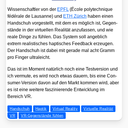
Wis­sen­schaft­ler von der
EPFL
(Éco­le poly­tech­ni­que
fédé­ra­le de Lau­sanne) und
ETH Zürich
haben einen
Hand­schuh vor­ge­stellt, mit dem es mög­lich ist, Gegen­
stän­de in der vir­tu­el­len Rea­li­tät anzu­fas­sen, und wie
rea­le Din­ge zu füh­len. Das Sys­tem soll angeb­lich
extrem rea­lis­ti­sches hap­ti­sches Feed­back erzeu­gen.
Der Hand­schuh ist dabei mit gera­de mal acht Gramm
pro Fin­ger ultra­leicht.
Das ist im Moment natür­lich noch eine Test­ver­si­on und
ich ver­mu­te, es wird noch etwas dau­ern, bis eine Con­
su­mer-Ver­si­on davon auf den Markt kom­men wird, aber
es ist eine wei­te­re fas­zi­nie­ren­de Ent­wick­lung im
Bereich VR.
Handschuh
Haptik
Virtual Reality
Virtuelle Realität
VR
VR-Gegenstände fühlen