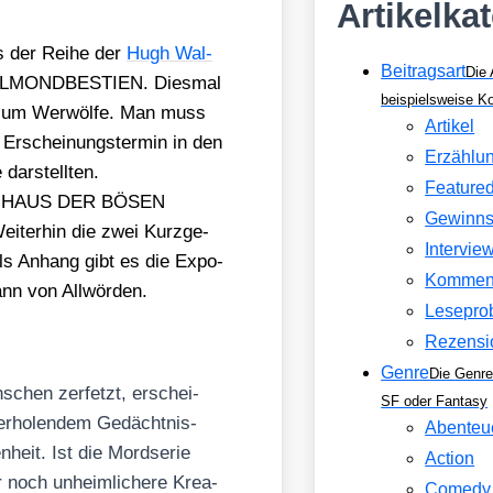
Artikelka
s der Rei­he der
Hugh Wal­
Beitragsart
Die 
l VOLLMONDBESTIEN. Dies­mal
beispielsweise 
 um Wer­wöl­fe. Man muss
Artikel
Erschei­nungs­ter­min in den
Erzählu
dar­stell­ten.
Feature
 DAS HAUS DER BÖSEN
Gewinns
er­hin die zwei Kurz­ge­
Intervie
s Anhang gibt es die Expo­
Kommen
nn von All­wör­den.
Lesepro
Rezensi
Genre
Die Genre
­schen zer­fetzt, erschei­
SF oder Fantasy
r­ho­len­dem Gedächt­nis­
Abenteu
­heit. Ist die Mord­se­rie
Action
 noch unheim­li­che­re Krea­
Comedy