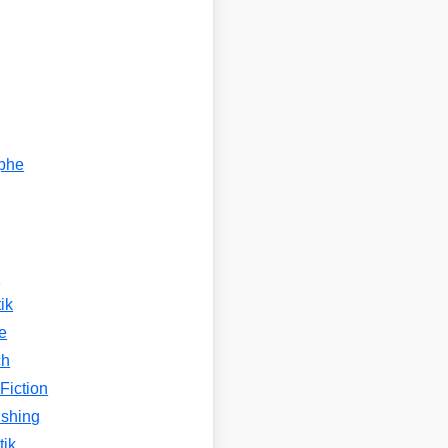
ophe
n
ik
e
ch
Fiction
ishing
tik