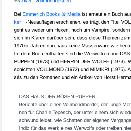
&
Bei
Emme­rich Books
Media
ist erneut ein Buch au
ker
-Neu­auf­la­gen erschie­nen, es trägt den Tite
geht es weder um Hexen, noch um Vam­pi­re, son­dern
sich im Kla­ren dar­über sein, dass die­se The­men zum 
1970er Jah­ren durch­aus kei­ne Mas­sen­wa­re wie heu­te 
Im dem Buch ent­hal­ten sind die Wer­wolf­ro­ma­ne
PUPPEN (1973) und HERRIN DER WÖLFE (1973). Wei­t
schich­ten VOLLMOND (1972) und MIMIKRI (1975). Al
sés zu den Roma­nen und ein Arti­kel von Horst Her­ma
DAS HAUS DER BÖSEN PUPPEN
Berich­te über einen Voll­mond­mör­der, der jun­ge Men
nen für Char­lie Tepesch, der unter einem sich wie­de
schwund lei­det, wie Schat­ten der eige­nen Ver­gan­gen
Indiz für das Werk eines Wer­wolfs oder trei­ben hier