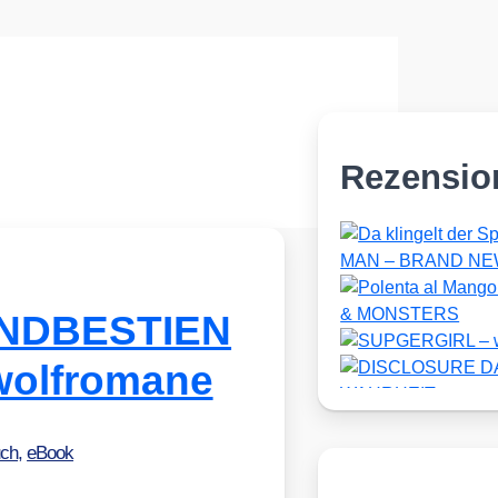
Rezensio
ONDBESTIEN
wolfromane
ch
,
eBook