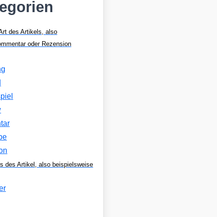
tegorien
Art des Artikels, also
Kommentar oder Rezension
ng
d
piel
w
tar
be
on
s des Artikel, also beispielsweise
er