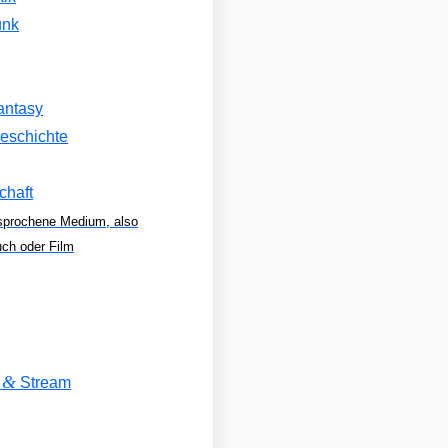
unk
antasy
eschichte
chaft
sprochene Medium, also
uch oder Film
&
V
Stream