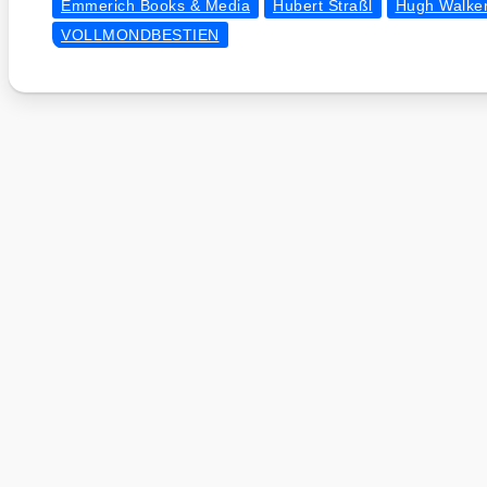
Emmerich Books & Media
Hubert Straßl
Hugh Walke
VOLLMONDBESTIEN