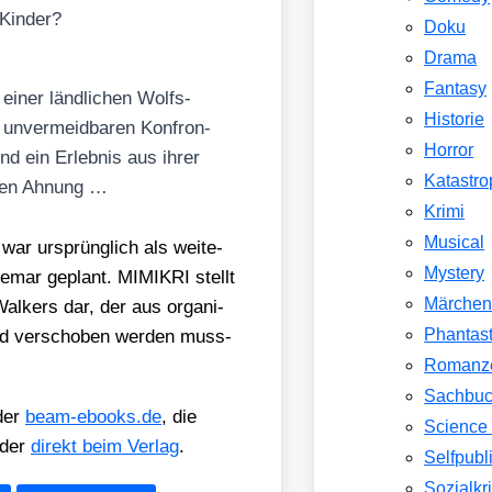
Kin­der?
Doku
Drama
Fantasy
einer länd­li­chen Wolfs­
Historie
 unver­meid­ba­ren Kon­fron­
Horror
 und ein Erleb­nis aus ihrer
Katastr
­chen Ahnung …
Krimi
Musical
ar ursprüng­lich als wei­te­
Mystery
Lemar geplant. MIMIKRI stellt
Märche
l­kers dar, der aus orga­ni­
Phantast
band ver­scho­ben wer­den muss­
Romanz
Sachbu
der
beam​-ebooks​.de
, die
Science 
der
direkt beim Ver­lag
.
Selfpubl
Sozialkri