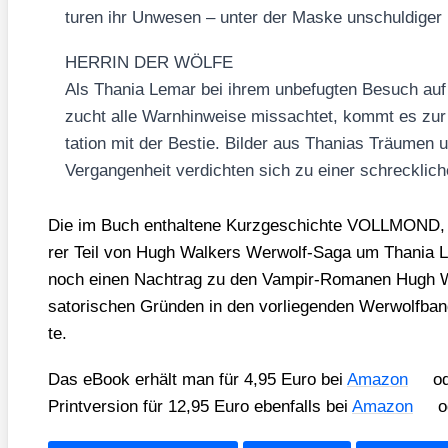
tu­ren ihr Unwe­sen – unter der Mas­ke unschul­di­ger 
HERRIN DER WÖLFE
Als Tha­nia Lemar bei ihrem unbe­fug­ten Besuch auf 
zucht alle Warn­hin­wei­se miss­ach­tet, kommt es zur
ta­ti­on mit der Bes­tie. Bil­der aus Tha­ni­as Träu­men
Ver­gan­gen­heit ver­dich­ten sich zu einer schreck­li
Die im Buch ent­hal­te­ne Kurz­ge­schich­te VOLLMOND, w
rer Teil von Hugh Wal­kers Wer­wolf-Saga um Tha­nia 
noch einen Nach­trag zu den Vam­pir-Roma­nen Hugh Wa
sa­to­ri­schen Grün­den in den vor­lie­gen­den Wer­wolf­
te.
Das eBook erhält man für 4,95 Euro bei
Ama­zon
o
Print­ver­si­on für 12,95 Euro eben­falls bei
Ama­zon
o