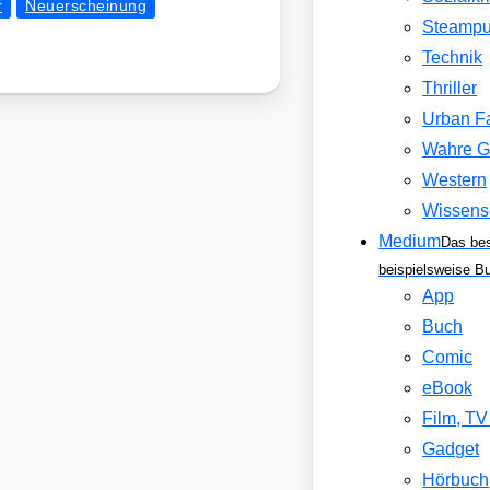
r
Neuerscheinung
Steamp
Technik
Thriller
Urban F
Wahre G
Western
Wissens
Medium
Das be
beispielsweise B
App
Buch
Comic
eBook
Film, T
Gadget
Hörbuch