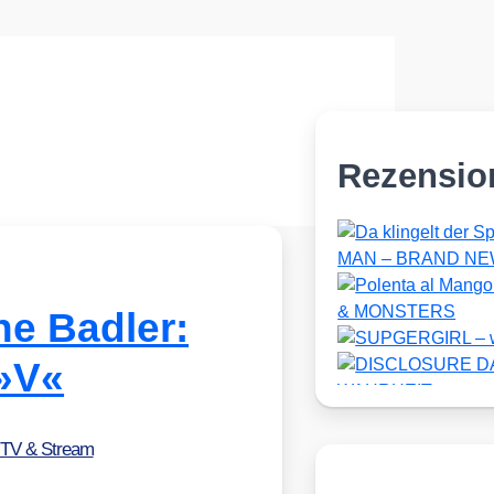
Rezensio
ne Badler:
»V«
 TV & Stream