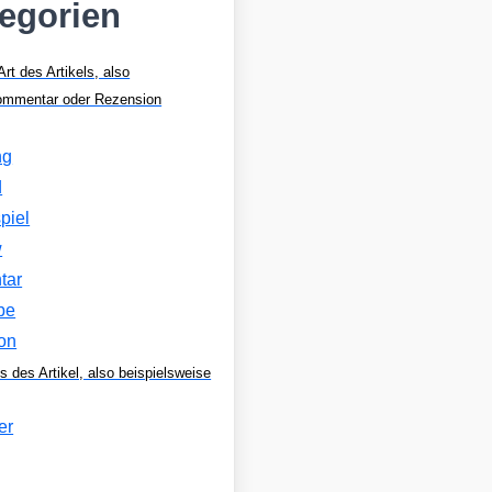
tegorien
Art des Artikels, also
Kommentar oder Rezension
ng
d
piel
w
tar
be
on
s des Artikel, also beispielsweise
er