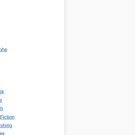
ophe
n
ik
e
ch
Fiction
ishing
tik