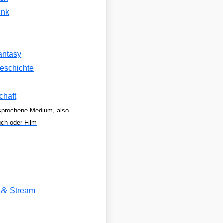
unk
antasy
eschichte
chaft
sprochene Medium, also
uch oder Film
&
V
Stream