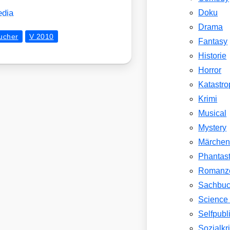
­dia
Doku
Drama
ucher
V 2010
Fantasy
Historie
Horror
Katastr
Krimi
Musical
Mystery
Märche
Phantast
Romanz
Sachbu
Science 
Selfpubl
Sozialkri