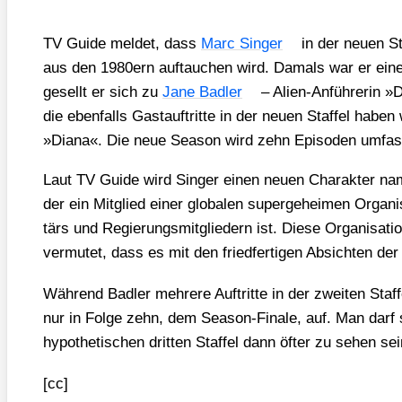
TV Gui­de mel­det, dass
Marc Sin­ger
in der neu­en S
aus den 1980ern auf­tau­chen wird. Damals war er einer 
gesellt er sich zu
Jane Bad­ler
– Ali­en-Anfüh­re­rin »Di
die eben­falls Gast­auf­trit­te in der neu­en Staf­fel hab
»Dia­na«. Die neue Sea­son wird zehn Epi­so­den umfas­
Laut TV Gui­de wird Sin­ger einen neu­en Cha­rak­ter na
der ein Mit­glied einer glo­ba­len super­ge­hei­men Orga­ni­s
tärs und Regie­rungs­mit­glie­dern ist. Die­se Orga­ni­sa­ti­
ver­mu­tet, dass es mit den fried­fer­ti­gen Absich­ten der 
Wäh­rend Bad­ler meh­re­re Auf­trit­te in der zwei­ten Staf
nur in Fol­ge zehn, dem Sea­son-Fina­le, auf. Man darf sp
hypo­the­ti­schen drit­ten Staf­fel dann öfter zu sehen s
[cc]