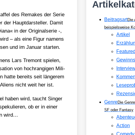
Artikelka
taf­fel des Remakes der Serie
Beitragsart
Die 
der Haupt­dar­stel­ler. Damit
beispielsweise 
a­na« in der Ori­gi­nal­se­rie -,
Artikel
en wird – als eine Figur namens
Erzählu
sen und im Janu­ar star­ten.
Feature
Gewinns
mens Lars Tre­mont spie­len,
a­ti­on von hoch­ran­gi­gen Mili­
Intervie
on hat­te bereits seit län­ge­rem
Kommen
Ali­ens nicht weit her ist.
Lesepro
Rezensi
­fel haben wird, taucht Sin­ger
Genre
Die Genre
e­ku­lie­ren, ob er in einer
SF oder Fantasy
ein wird…
Abenteu
Action
Comedy