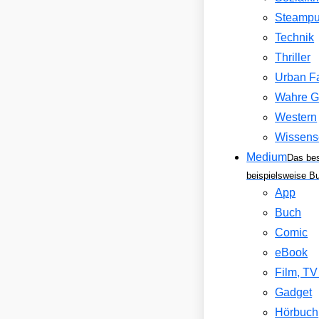
Steamp
Technik
Thriller
Urban F
Wahre G
Western
Wissens
Medium
Das be
beispielsweise B
App
Buch
Comic
eBook
Film, T
Gadget
Hörbuch