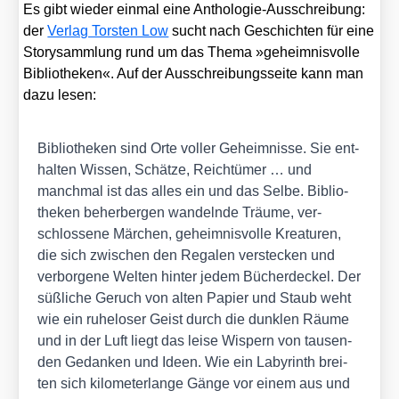
Es gibt wie­der ein­mal eine Antho­lo­gie-Aus­schrei­bung:
der
Ver­lag Tors­ten Low
sucht nach Geschich­ten für eine
Sto­ry­samm­lung rund um das The­ma »geheim­nis­vol­le
Biblio­the­ken«. Auf der Aus­schrei­bungs­sei­te kann man
dazu lesen:
Biblio­the­ken sind Orte vol­ler Geheim­nis­se. Sie ent­
hal­ten Wis­sen, Schät­ze, Reich­tü­mer … und
manch­mal ist das alles ein und das Sel­be. Biblio­
the­ken beher­ber­gen wan­deln­de Träu­me, ver­
schlos­se­ne Mär­chen, geheim­nis­vol­le Krea­tu­ren,
die sich zwi­schen den Rega­len ver­ste­cken und
ver­bor­ge­ne Wel­ten hin­ter jedem Bücher­de­ckel. Der
süß­li­che Geruch von alten Papier und Staub weht
wie ein ruhe­lo­ser Geist durch die dunk­len Räu­me
und in der Luft liegt das lei­se Wis­pern von tau­sen­
den Gedan­ken und Ideen. Wie ein Laby­rinth brei­
ten sich kilo­me­ter­lan­ge Gän­ge vor einem aus und