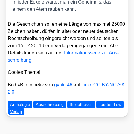
in jeder Ecke erwar­tet man ein Geheim­nis, das
einem den Atem rau­ben kann.
Die Geschich­ten sol­len eine Län­ge von maxi­mal 25000
Zei­chen haben, dür­fen in alter oder neu­er deut­scher
Recht­schrei­bung ein­ge­reicht wer­den und soll­ten bis
zum 15.12.2011 beim Ver­lag ein­ge­gan­gen sein. Alle
Details fin­den sich auf der
Infor­ma­ti­ons­sei­te zur Aus­
schrei­bung
.
Coo­les The­ma!
Bild »Biblio­thek« von
gynti_​46
auf
flickr
,
CC BY-NC-SA
2.0
Anthologie
Ausschreibung
Bibliotheken
Torsten Low
Verlag