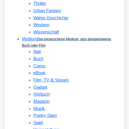
Thriller
Urban Fantasy
Wahre Geschichte
Western
Wissenschaft
Medium
Das besprochene Medium, also beispielsweise
Buch oder Film
App
Buch
Comic
eBook
&
Film, TV
Stream
Gadget
Hörbuch
Magazin
Musik
Poetry-Slam
Spiel