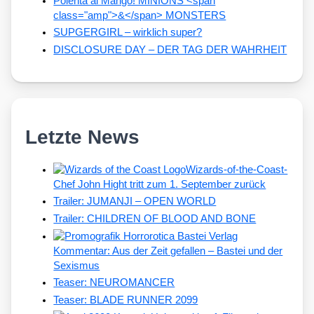
Polenta al Mango! MINIONS <span
class="amp">&</span> MONSTERS
SUPGERGIRL – wirklich super?
DISCLOSURE DAY – DER TAG DER WAHRHEIT
Letzte News
Wizards-of-the-Coast-
Chef John Hight tritt zum 1. September zurück
Trailer: JUMANJI – OPEN WORLD
Trailer: CHILDREN OF BLOOD AND BONE
Kommentar: Aus der Zeit gefallen – Bastei und der
Sexismus
Teaser: NEUROMANCER
Teaser: BLADE RUNNER 2099