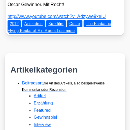
Oscar-Gewin­ner. Mit Recht!
http://​www​.you​tube​.com/​w​a​t​c​h​?​v​=​A​d​z​y​w​e​9​x​eIU
2012
Animation
Kurzfilm
Oscar
The Fantastic
Flying Books of Mr. Morris Lessmore
Artikelkategorien
Beitragsart
Die Art des Artikels, also beispielsweise
Kommentar oder Rezension
Artikel
Erzählung
Featured
Gewinnspiel
Interview