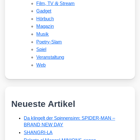
&
Film, TV
Stream
Gadget
Hörbuch
Magazin
Musik
Poetry-Slam
Spiel
Veranstaltung
Web
Neueste Artikel
Da klingelt der Spinnensinn: SPIDER-MAN –
BRAND NEW DAY
SHANGRI-LA