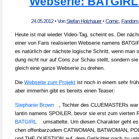
Webserie: BATGIR
24.05.2012
• Von
Stefan Holzhauer
•
Comic
,
Fandom
Heu­te ist mal wie­der Video-Tag, scheint es. Der nächs
einer von Fans rea­li­sier­ten Webse­rie namens BATGI
es natür­lich der nächs­te logi­sche Schritt, wenn man 
dung nicht nur auf Cons zur Schau stellt, son­dern sie
gleich eine gan­ze Webse­rie zu dre­hen.
Die
Web­sei­te zum Pro­jekt
ist noch in einem sehr frü­he
aber immer­hin gibt es bereits einen Teaser:
Ste­pha­nie Brown
, Toch­ter des CLUE­MAS­TERs war 
lan­tin namens SPOILER, bevor sie erst zum vier­ten
BATGIRL
umsat­tel­te. Um die­sen Cha­rak­ter geht es 
chen offen­bar­zu­dem CATWOMAN, BATWOMAN, P
und THE QUESTION auf, dem Geläch­ter nach zu urt