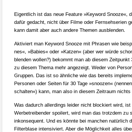
Eigent­lich ist das neue Fea­ture »Key­word Snoo­ze«, d
dafür gedacht, nicht über Fil­me oder Fern­seh­se­ri­en 
kann damit aber auch ande­re The­men aus­blen­den.
Akti­viert man Key­word Snoo­ze mit Phra­sen wie bei­s
nes«, »Babies« oder »Kat­zen« (aber wer wür­de schon ni
blen­den wol­len?) bekommt man ab die­sem Zeit­punkt 3
zu die­sem The­ma mehr ange­zeigt. Weder von Per­so­n
Grup­pen. Das ist so ähn­li­che wie das bereits imple­me
Per­so­nen oder Sei­ten für 30 Tage »snoo­zen« (nen­ne
schal­ten«) kann, man also in die­sem Zeit­raum nichts
Was dadurch aller­dings lei­der nicht blo­ckiert wird, i
Wer­be­trei­ben­der spoi­lert, wird man das trotz­dem z
inkon­se­quent. Und es könn­te bei man­chen natür­lich 
Fil­ter­bla­se inten­si­viert. Aber die Mög­lich­keit alles ü