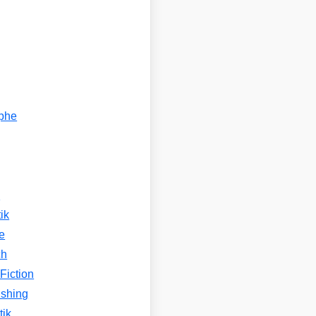
ophe
n
ik
e
ch
Fiction
ishing
tik