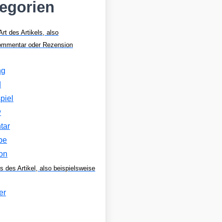
tegorien
Art des Artikels, also
Kommentar oder Rezension
ng
d
piel
w
tar
be
on
s des Artikel, also beispielsweise
er