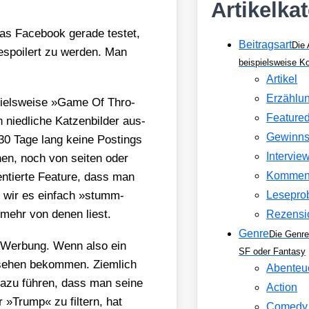
Artikelka
as Face­book gera­de tes­tet,
Beitragsart
Die 
gespoi­lert zu wer­den. Man
beispielsweise 
Artikel
Erzählu
piels­wei­se »Game Of Thro­
Feature
ed­li­che Kat­zen­bil­der aus­
Gewinns
0 Tage lang kei­ne Pos­tings
Intervie
en, noch von sei­ten oder
Kommen
n­tier­te Fea­ture, dass man
n wir es ein­fach »stumm­
Lesepro
 mehr von denen liest.
Rezensi
Genre
Die Genre
st Wer­bung. Wenn also ein
SF oder Fantasy
u sehen bekom­men. Ziem­lich
Abenteu
dazu füh­ren, dass man sei­ne
Action
ber »Trump« zu fil­tern, hat
Comedy