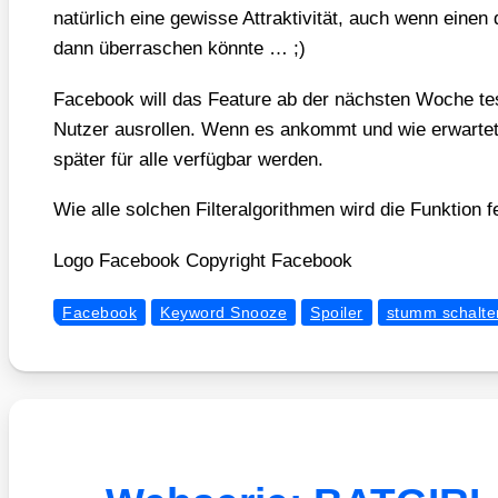
natür­lich eine gewis­se Attrak­ti­vi­tät, auch wenn einen 
dann über­ra­schen könn­te … ;)
Face­book will das Fea­ture ab der nächs­ten Woche test­
Nut­zer aus­rol­len. Wenn es ankommt und wie erwar­tet 
spä­ter für alle ver­füg­bar wer­den.
Wie alle sol­chen Fil­ter­al­go­rith­men wird die Funk­ti­on fe
Logo Face­book Copy­right Face­book
Facebook
Keyword Snooze
Spoiler
stumm schalte