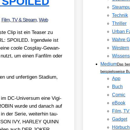
L SPOILED
Steamp
Technik
,
Film, TV & Stream
,
Web
Thriller
Urban F
­te Clip ist ein Teaser zu
Wahre G
RL: SPOILED. Irgend­wie ist
Western
sei­ne coo­le Cos­play-Gewan­
 nutzt, um einen Fan­film oder
Wissens
Medium
Das be
beispielsweise B
n und unfer­ti­gen Sta­di­um,
App
Buch
Comic
im DC-Uni­ver­sum eine Vigi­
eBook
 ROBIN wur­de und danach auf
Film, T
in der Serie, wei­ter­hin tau­
Gadget
OISON IVY, HARLEY QUINN
Hörbuch
ei­len auch DER JOKER.