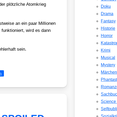
der plötz­li­che Atom­krieg
Doku
Drama
Fantasy
wei­se an ein paar Mil­lio­nen
Historie
funk­tio­niert, wird es dann
Horror
Katastr
h­ler­haft sein.
Krimi
Musical
Mystery
Märche
n
Phantast
Romanz
Sachbu
Science 
Selfpubl
Sozialkri