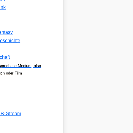
unk
antasy
eschichte
chaft
sprochene Medium, also
uch oder Film
&
V
Stream