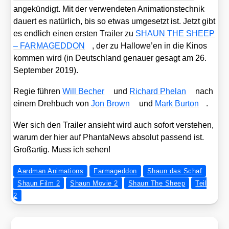
ange­kün­digt. Mit der ver­wen­de­ten Ani­ma­ti­ons­tech­nik
dau­ert es natür­lich, bis so etwas umge­setzt ist. Jetzt gibt
es end­lich einen ers­ten Trai­ler zu
SHAUN THE SHEEP
– FARMAGEDDON
, der zu Hal­lo­we’en in die Kinos
kom­men wird (in Deutsch­land genau­er gesagt am 26.
Sep­tem­ber 2019).
Regie füh­ren
Will Becher
und
Richard Phel­an
nach
einem Dreh­buch von
Jon Brown
und
Mark Bur­ton
.
Wer sich den Trai­ler ansieht wird auch sofort ver­ste­hen,
war­um der hier auf Phan­ta­News abso­lut pas­send ist.
Groß­ar­tig. Muss ich sehen!
Aardman Animations
Farmageddon
Shaun das Schaf
Shaun Film 2
Shaun Movie 2
Shaun The Sheep
Teil
2