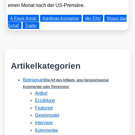
einen Monat nach der US-Pre­miè­re.
A Flock Amok
Aardman Animation
der Film
Shaun das
Schaf
Trailer
Artikelkategorien
Beitragsart
Die Art des Artikels, also beispielsweise
Kommentar oder Rezension
Artikel
Erzählung
Featured
Gewinnspiel
Interview
Kommentar