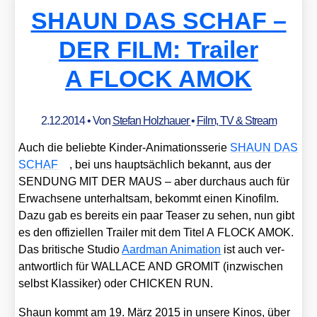
SHAUN DAS SCHAF –
DER FILM: Trailer
A FLOCK AMOK
2.12.2014
• Von
Stefan Holzhauer
•
Film, TV & Stream
Auch die belieb­te Kin­der-Ani­ma­ti­ons­se­rie
SHAUN DAS
SCHAF
, bei uns haupt­säch­lich bekannt, aus der
SENDUNG MIT DER MAUS – aber durch­aus auch für
Erwach­se­ne unter­halt­sam, bekommt einen Kino­film.
Dazu gab es bereits ein paar Teaser zu sehen, nun gibt
es den offi­zi­el­len Trai­ler mit dem Titel A FLOCK AMOK.
Das bri­ti­sche Stu­dio
Aard­man Ani­ma­ti­on
ist auch ver­
ant­wort­lich für WALLACE AND GROMIT (inzwi­schen
selbst Klas­si­ker) oder CHICKEN RUN.
Shaun kommt am 19. März 2015 in unse­re Kinos, über