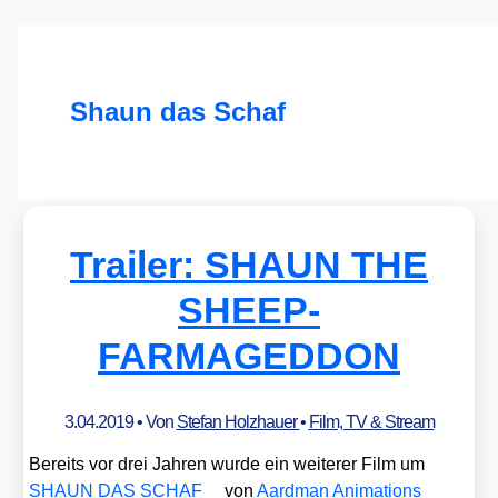
Shaun das Schaf
Trailer: SHAUN THE
SHEEP-
FARMAGEDDON
3.04.2019
• Von
Stefan Holzhauer
•
Film, TV & Stream
Bereits vor drei Jah­ren wur­de ein wei­te­rer Film um
SHAUN DAS SCHAF
von
Aard­man Ani­ma­ti­ons