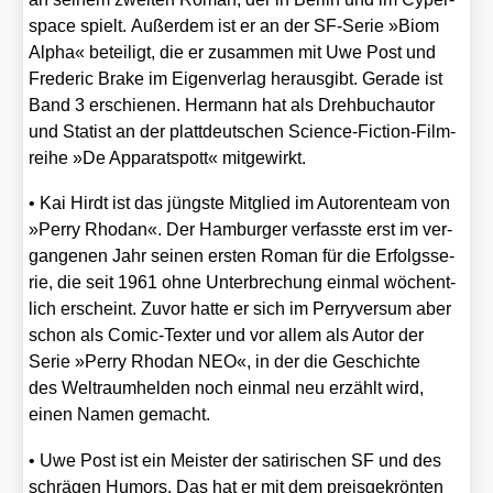
space spielt. Außer­dem ist er an der SF-Serie »Biom
Alpha« betei­ligt, die er zusam­men mit Uwe Post und
Fre­de­ric Bra­ke im Eigen­ver­lag her­aus­gibt. Gera­de ist
Band 3 erschie­nen. Her­mann hat als Dreh­buch­au­tor
und Sta­tist an der platt­deut­schen Sci­ence-Fic­tion-Film­
rei­he »De Appa­rats­pott« mit­ge­wirkt.
•
Kai Hirdt
ist das jüngs­te Mit­glied im Autoren­team von
»Per­ry Rho­dan«. Der Ham­bur­ger ver­fass­te erst im ver­
gan­ge­nen Jahr sei­nen ers­ten Roman für die Erfolgs­se­
rie, die seit 1961 ohne Unter­bre­chung ein­mal wöchent­
lich erscheint. Zuvor hat­te er sich im Per­ry­ver­sum aber
schon als Comic-Tex­ter und vor allem als Autor der
Serie »Per­ry Rho­dan NEO«, in der die Geschich­te
des Welt­raum­hel­den noch ein­mal neu erzählt wird,
einen Namen gemacht.
•
Uwe Post
ist ein Meis­ter der sati­ri­schen SF und des
schrä­gen Humors. Das hat er mit dem preis­ge­krön­ten