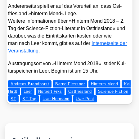
Ande­rer­seits spielt er auf das Vor­ur­teil an, dass Ost­
fries­land »hin­term Mond« lie­ge.
Wei­te­re Infor­ma­tio­nen über »Hin­term Mond 2018 – 2.
Tag der Sci­ence-Fic­tion-Lite­ra­tur in Ost­fries­land« und
dar­über, was die Ein­tritts­kar­ten kos­ten oder wie
man nach Leer kommt, gibt es auf der
Inter­net­sei­te der
Ver­an­stal­tung
.
Aus­tra­gungs­ort von »Hin­term Mond 2018« ist der Kul­
tur­spei­cher in Leer. Beginn ist um 15 Uhr.
Andreas Brandhorst
Bernd Flessner
Hinterm Mond
Kai
Hirdt
Leer
Norbert Fiks
Ostfriesland
Science Fiction
SF
SF-Tag
Uwe Hermann
Uwe Post