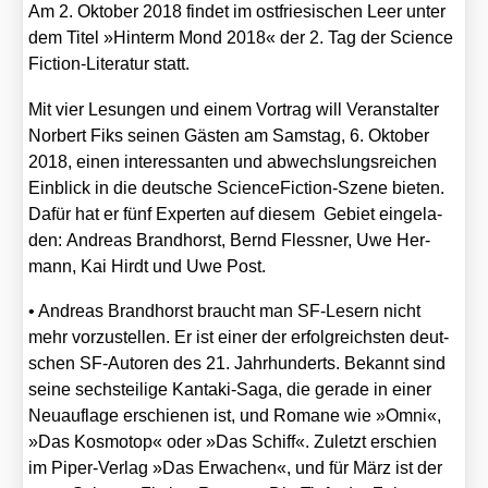
Am 2. Okto­ber 2018 fin­det im ost­frie­si­schen Leer unter
dem Titel
»Hin­term Mond 2018«
der 2. Tag der Sci­ence
Fic­tion-Lite­ra­tur statt.
Mit vier Lesun­gen und einem Vor­trag will Ver­an­stal­ter
Nor­bert Fiks sei­nen Gäs­ten am Sams­tag, 6. Okto­ber
2018, einen inter­es­san­ten und abwechs­lungs­rei­chen
Ein­blick in die deut­sche Sci­ence­Fic­tion-Sze­ne bie­ten.
Dafür hat er fünf Exper­ten auf die­sem Gebiet ein­ge­la­
den:
Andre­as Brand­horst, Bernd Fless­ner, Uwe Her­
mann, Kai Hirdt und Uwe Post.
•
Andre­as Brand­horst
braucht man SF-Lesern nicht
mehr vor­zu­stel­len. Er ist einer der erfolg­reichs­ten deut­
schen SF-Autoren des 21. Jahr­hun­derts. Bekannt sind
sei­ne sechs­tei­li­ge Kan­ta­ki-Saga, die gera­de in einer
Neu­auf­la­ge erschie­nen ist, und Roma­ne wie »Omni«,
»Das Kos­mo­top« oder »Das Schiff«. Zuletzt erschien
im Piper-Ver­lag »Das Erwa­chen«, und für März ist der