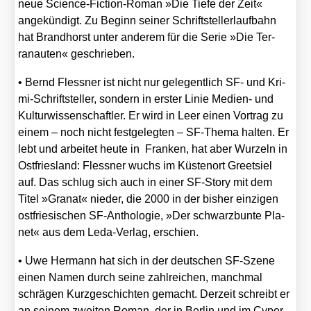
neue Sci­ence-Fic­tion-Roman »Die Tie­fe der Zeit«
ange­kün­digt. Zu Beginn sei­ner Schrift­stel­ler­lauf­bahn
hat Brand­horst unter ande­rem für die Serie »Die Ter­
ranau­ten« geschrie­ben.
•
Bernd Fless­ner
ist nicht nur gele­gent­lich SF- und Kri­
mi-Schrift­stel­ler, son­dern in ers­ter Linie Medi­en- und
Kul­tur­wis­sen­schaft­ler. Er wird in Leer einen Vor­trag zu
einem – noch nicht fest­ge­leg­ten – SF-The­ma hal­ten. Er
lebt und arbei­tet
heu­te in Fran­ken, hat aber Wur­zeln in
Ost­fries­land: Fless­ner wuchs im Küs­ten­ort Greet­siel
auf. Das schlug sich auch in einer SF-Sto­ry mit dem
Titel »Gra­nat« nie­der, die 2000 in der bis­her ein­zi­gen
ost­frie­si­schen SF-Antho­lo­gie, »Der schwarz­bun­te Pla­
net« aus dem Leda-Ver­lag, erschien.
•
Uwe Her­mann
hat sich in der deut­schen SF-Sze­ne
einen Namen durch sei­ne zahl­rei­chen, manch­mal
schrä­gen Kurz­ge­schich­ten gemacht. Der­zeit schreibt er
an sei­nem zwei­ten Roman, der in Ber­lin und im Cyper­