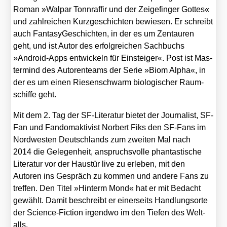
Roman »Wal­par Tonn­raf­fir und der Zei­ge­fin­ger Got­tes«
und zahl­rei­chen Kurz­ge­schich­ten bewie­sen. Er schreibt
auch Fan­ta­sy­Ge­schich­ten, in der es um Zen­tau­ren
geht, und ist Autor des erfolg­rei­chen Sach­buchs
»Android-Apps ent­wi­ckeln für Ein­stei­ger«. Post ist Mas­
ter­mind des Autoren­teams der Serie »Biom Alpha«, in
der es um einen Rie­sen­schwarm bio­lo­gi­scher Raum­
schif­fe geht.
Mit dem 2. Tag der SF-Lite­ra­tur bie­tet der Jour­na­list, SF-
Fan und Fan­dom­ak­ti­vist Nor­bert Fiks den SF-Fans im
Nord­wes­ten Deutsch­lands zum zwei­ten Mal nach
2014
die Gele­gen­heit, anspruchs­vol­le phan­tas­ti­sche
Lite­ra­tur vor der Haus­tür live zu erle­ben, mit den
Autoren ins Gespräch zu kom­men und ande­re Fans zu
tref­fen. Den Titel »Hin­term Mond« hat er mit Bedacht
gewählt. Damit beschreibt er einer­seits Hand­lungs­or­te
der Sci­ence-Fic­tion irgend­wo im den Tie­fen des Welt­
alls.