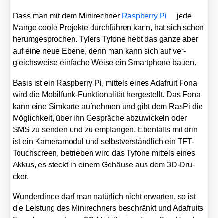
Dass man mit dem Mini­rech­ner
Raspber­ry Pi
jede
Man­ge coo­le Pro­jek­te durch­füh­ren kann, hat sich schon
her­um­ge­spro­chen. Tylers Tyfo­ne hebt das gan­ze aber
auf eine neue Ebe­ne, denn man kann sich auf ver­
gleichs­wei­se ein­fa­che Wei­se ein Smart­phone bau­en.
Basis ist ein Raspber­ry Pi, mit­tels eines Adafruit Fona
wird die Mobil­funk-Funk­tio­na­li­tät her­ge­stellt. Das Fona
kann eine Sim­kar­te auf­neh­men und gibt dem RasPi die
Mög­lich­keit, über ihn Gesprä­che abzu­wi­ckeln oder
SMS zu sen­den und zu emp­fan­gen. Eben­falls mit drin
ist ein Kame­ra­mo­dul und selbst­ver­ständ­lich ein TFT-
Touch­screen, betrie­ben wird das Tyfo­ne mit­tels eines
Akkus, es steckt in einem Gehäu­se aus dem 3D-Dru­
cker.
Wun­der­din­ge darf man natür­lich nicht erwar­ten, so ist
die Leis­tung des Mini­rech­ners beschränkt und Adafruits