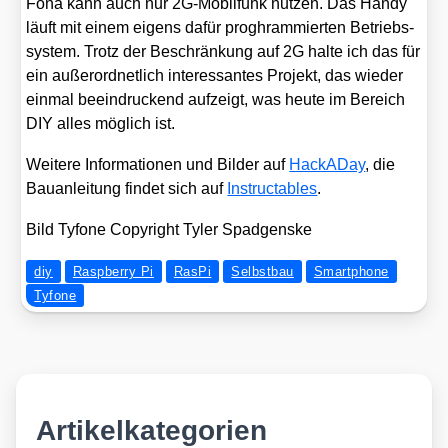
Fona kann auch nur 2G-Mobil­funk nut­zen. Das Han­dy
läuft mit einem eigens dafür pro­ghram­mier­ten Betriebs­
sys­tem. Trotz der Beschrän­kung auf 2G hal­te ich das für
ein außer­ord­net­lich inter­es­san­tes Pro­jekt, das wie­der
ein­mal beein­dru­ckend auf­zeigt, was heu­te im Bereich
DIY alles mög­lich ist.
Wei­te­re Infor­ma­tio­nen und Bil­der auf
Hack­A­Day
, die
Bau­an­lei­tung fin­det sich auf
Ins­truc­ta­bles
.
Bild Tyfo­ne Copy­right Tyler Spad­gens­ke
diy
Raspberry Pi
RasPi
Selbstbau
Smartphone
Tyfone
Artikelkategorien