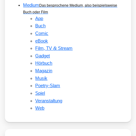
Medium
Das besprochene Medium, also beispielsweise
Buch oder Film
App
Buch
Comic
eBook
&
Film, TV
Stream
Gadget
Hörbuch
Magazin
Musik
Poetry-Slam
Spiel
Veranstaltung
Web