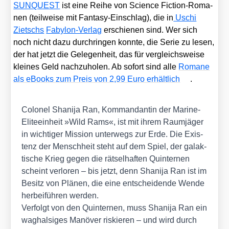
SUNQUEST
ist eine Rei­he von Sci­ence Fic­tion-Roma­
nen (teil­wei­se mit Fan­ta­sy-Ein­schlag), die in
Uschi
Zietschs
Faby­lon-Ver­lag
erschie­nen sind. Wer sich
noch nicht dazu durch­rin­gen konn­te, die Serie zu lesen,
der hat jetzt die Gele­gen­heit, das für ver­gleichs­wei­se
klei­nes Geld nach­zu­ho­len. Ab sofort sind alle
Roma­ne
als eBooks zum Preis von 2,99 Euro erhält­lich
.
Colo­nel Shani­ja Ran, Kom­man­dan­tin der Mari­ne-
Eli­te­ein­heit »Wild Rams«, ist mit ihrem Raum­jä­ger
in wich­ti­ger Mis­si­on unter­wegs zur Erde. Die Exis­
tenz der Mensch­heit steht auf dem Spiel, der galak­
ti­sche Krieg gegen die rät­sel­haf­ten Quin­ter­nen
scheint ver­lo­ren – bis jetzt, denn Shani­ja Ran ist im
Besitz von Plä­nen, die eine ent­schei­den­de Wen­de
her­bei­füh­ren wer­den.
Ver­folgt von den Quin­ter­nen, muss Shani­ja Ran ein
wag­hal­si­ges Manö­ver ris­kie­ren – und wird durch