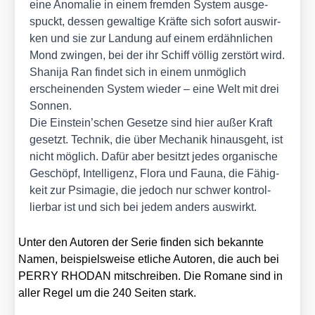
eine Anoma­lie in einem frem­den Sys­tem aus­ge­
spuckt, des­sen gewal­ti­ge Kräf­te sich sofort aus­wir­
ken und sie zur Lan­dung auf einem erd­ähn­li­chen
Mond zwin­gen, bei der ihr Schiff völ­lig zer­stört wird.
Shani­ja Ran fin­det sich in einem unmög­lich
erschei­nen­den Sys­tem wie­der – eine Welt mit drei
Son­nen.
Die Einstein’schen Geset­ze sind hier außer Kraft
gesetzt. Tech­nik, die über Mecha­nik hin­aus­geht, ist
nicht mög­lich. Dafür aber besitzt jedes orga­ni­sche
Geschöpf, Intel­li­genz, Flo­ra und Fau­na, die Fähig­
keit zur Psima­gie, die jedoch nur schwer kon­trol­
lier­bar ist und sich bei jedem anders aus­wirkt.
Unter den Autoren der Serie fin­den sich bekann­te
Namen, bei­spiels­wei­se etli­che Autoren, die auch bei
PERRY RHODAN mit­schrei­ben. Die Roma­ne sind in
aller Regel um die 240 Sei­ten stark.