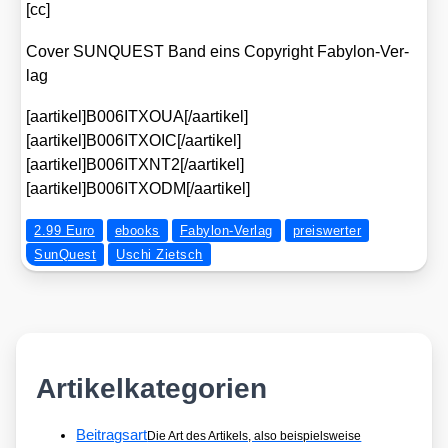
[cc]
Cover SUNQUEST Band eins Copy­right Faby­lon-Ver­
lag
[aartikel]B006ITXOUA[/aartikel]
[aartikel]B006ITXOIC[/aartikel]
[aartikel]B006ITXNT2[/aartikel]
[aartikel]B006ITXODM[/aartikel]
2.99 Euro
ebooks
Fabylon-Verlag
preiswerter
SunQuest
Uschi Zietsch
Artikelkategorien
Beitragsart
Die Art des Artikels, also beispielsweise