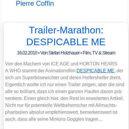
Pierre Coffin
Trailer-Marathon:
DESPICABLE ME
16.02.2010
• Von
Stefan Holzhauer
•
Film, TV & Stream
Von den Machern von ICE AGE und HORTON HEARS
A WHO stammt der Ani­ma­ti­ons­film
DESPICABLE ME
, der
sich um Super­bö­se­wich­ter und deren Hel­fers­hel­fer dreht.
Eigent­lich woll­te ich nur einen Trai­ler zei­gen, aber die sind
alle so bril­li­ant, dass ich einen gan­zen Hau­fen davon prä­
sen­tie­re. Einen gleich hier, den Rest im erwei­ter­ten Arti­kel.
Nicht nur für poten­ti­el­le Welt­be­herr­scher mit All­machts­
phan­ta­sien abso­lut emp­feh­lens­wert, bemer­kens­wert ist
auch, dass alle sei­ne Mini­ons Gog­gles tra­gen…