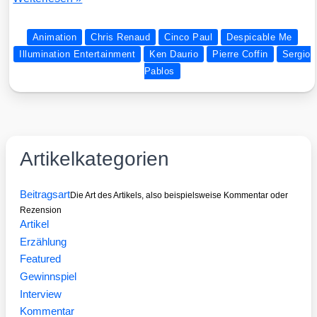
ler-
Mara­
Animation
Chris Renaud
Cinco Paul
Despicable Me
thon:
Illumination Entertainment
Ken Daurio
Pierre Coffin
Sergio
DESPICABLE
Pablos
ME
Artikelkategorien
Beitragsart
Die Art des Artikels, also beispielsweise Kommentar oder
Rezension
Artikel
Erzählung
Featured
Gewinnspiel
Interview
Kommentar