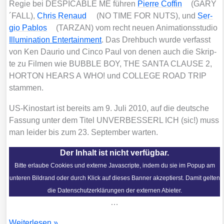
Regie bei DESPICABLE ME füh­ren
Pierre Coff­in
(GARY
´FALL),
Chris Renaud
(NO TIME FOR NUTS), und
Ser­
gio Pablos
(TARZAN) vom recht neu­en Ani­ma­ti­ons­stu­dio
Illu­mi­na­ti­on Enter­tain­ment
. Das Dreh­buch wur­de ver­fasst
von Ken Dau­rio und Cin­co Paul von denen auch die Skrip­
te zu Fil­men wie BUBBLE BOY, THE SANTA CLAUSE 2,
HORTON HEARS A WHO! und COLLEGE ROAD TRIP
stam­men.
US-Kino­start ist bereits am 9. Juli 2010, auf die deut­sche
Fas­sung unter dem Titel UNVERBESSERL ICH (sic!) muss
man lei­der bis zum 23. Sep­tem­ber war­ten.
Der Inhalt ist nicht verfügbar.
Bitte erlaube Cookies und externe Javascripte, indem du sie im Popup am
unteren Bildrand oder durch Klick auf dieses Banner akzeptierst. Damit gelten
die Datenschutzerklärungen der externen Abieter.
…
Trai­
Wei­ter­le­sen »