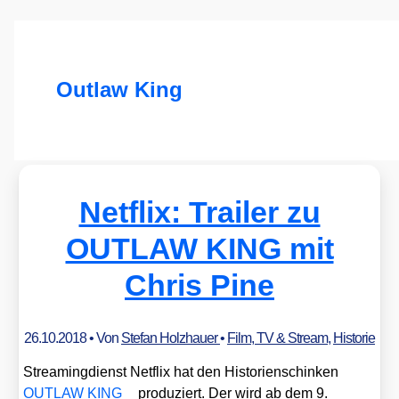
Outlaw King
Netflix: Trailer zu
OUTLAW KING mit
Chris Pine
26.10.2018
• Von
Stefan Holzhauer
•
Film, TV & Stream
,
Historie
Strea­ming­dienst Net­flix hat den His­to­ri­en­schin­ken
OUTLAW KING
pro­du­ziert. Der wird ab dem 9.