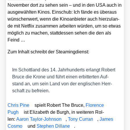
Novem­ber dort zu sehen sein – und in den USA auch in
aus­ge­wähl­ten Kinos. Ein­schub: Ich fän­de es über­aus
wün­schen­wert, wenn die Kino­an­bie­ter auch hier­zu­lan­
de mit Net­flix zusam­men arbei­ten wür­den, um so etwas
mög­lich zu machen, statt­des­sen sehen die den als
Feind …
Zum Inhalt schreibt der Steam­ing­dienst:
Im Schott­land des 14. Jahr­hun­derts erlangt Robert
Bruce die Kro­ne und führt einen erbit­ter­ten Auf­
stand an, um sein Land von der eng­li­schen Herr­
schaft zu befrei­en.
Chris Pine
spielt Robert The Bruce,
Flo­rence
Pugh
ist Eliza­beth de Burgh, in wei­te­ren Rol­
len:
Aaron Tay­lor-John­son
,
Tony Cur­ran
,
James
Cos­mo
und
Ste­phen Dil­la­ne
.