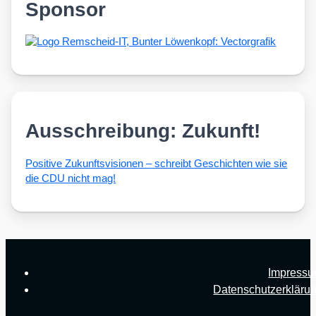
Sponsor
Ausschreibung: Zukunft!
Posi­ti­ve Zukunfts­vi­sio­nen – schreibt Geschich­ten wie sie
die CDU nicht mag!
Impress
Datenschutzerkläru