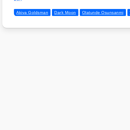
Akiva Goldsman
Dark Moon
Olatunde Osunsanmi