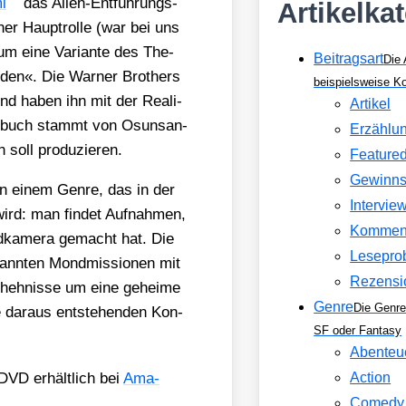
i
das Ali­en-Ent­füh­rungs­
Artikelka
ner Haupt­rol­le (war bei uns
um eine Vari­an­te des The­
Beitragsart
Die 
den«. Die War­ner Brot­hers
beispielsweise 
und haben ihn mit der Rea­li­
Artikel
­buch stammt von Osuns­an­
Erzählu
soll pro­du­zie­ren.
Feature
Gewinns
 einem Gen­re, das in der
Intervie
ird: man fin­det Auf­nah­men,
Kommen
nd­ka­me­ra gemacht hat. Die
Lesepro
nn­ten Mond­mis­sio­nen mit
Rezensi
cheh­nis­se um eine gehei­me
Genre
Die Genre
ie dar­aus ent­ste­hen­den Kon­
SF oder Fantasy
Abenteu
VD erhält­lich bei
Ama­
Action
Comedy