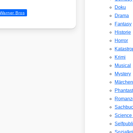
Doku
Warner Bros
Drama
Fantasy
Historie
Horror
Katastr
Krimi
Musical
Mystery
Märche
Phantast
Romanz
Sachbu
Science 
Selfpubl
Sozialkri