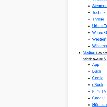
Steamp
Technik
Thriller
Urban F
Wahre G
Western
Wissens
Medium
Das be
beispielsweise B
App
Buch
Comic
eBook
Film, T
Gadget
Hörbuch