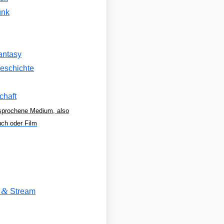
unk
antasy
eschichte
chaft
sprochene Medium, also
uch oder Film
&
V
Stream