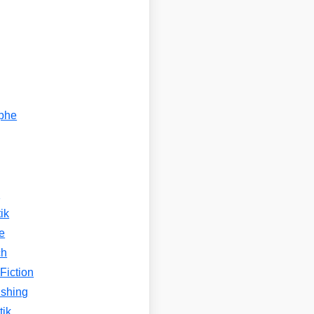
ophe
n
ik
e
ch
Fiction
ishing
tik