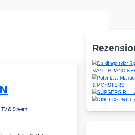
Rezensio
N
, TV & Stream