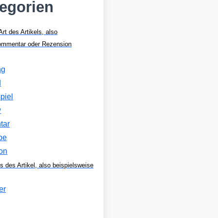
tegorien
Art des Artikels, also
Kommentar oder Rezension
ng
d
piel
w
tar
be
on
s des Artikel, also beispielsweise
er