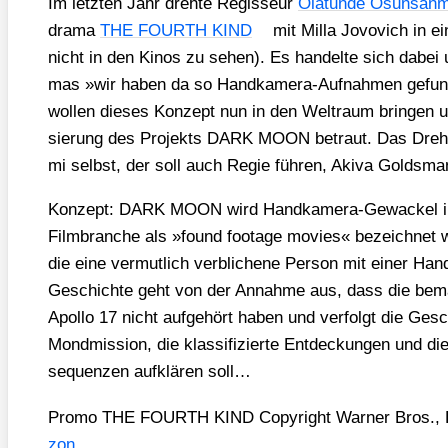
Im letz­ten Jahr dreh­te Regis­seur
Olatun­de Osuns­an­m
dra­ma
THE FOURTH KIND
mit Mil­la Jovo­vich in ei
nicht in den Kinos zu sehen). Es han­del­te sich dabei 
mas »wir haben da so Hand­ka­me­ra-Auf­nah­men gefun­
wol­len die­ses Kon­zept nun in den Welt­raum brin­gen 
sie­rung des Pro­jekts DARK MOON betraut. Das Dreh
mi selbst, der soll auch Regie füh­ren, Aki­va Golds­man 
Kon­zept: DARK MOON wird Hand­ka­me­ra-Gewa­ckel in
Film­bran­che als »found foo­ta­ge movies« bezeich­net w
die eine ver­mut­lich ver­bli­che­ne Per­son mit einer Ha
Geschich­te geht von der Annah­me aus, dass die bema
Apol­lo 17 nicht auf­ge­hört haben und ver­folgt die Ges
Mond­mis­si­on, die klas­si­fi­zier­te Ent­de­ckun­gen und d
se­quen­zen auf­klä­ren soll…
Pro­mo THE FOURTH KIND Copy­right War­ner Bros., D
zon