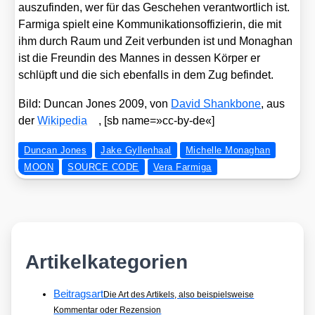
aus­zu­fin­den, wer für das Gesche­hen ver­ant­wort­lich ist.
Far­mi­ga spielt eine Kom­mu­ni­ka­ti­ons­of­fi­zie­rin, die mit
ihm durch Raum und Zeit ver­bun­den ist und Monag­han
ist die Freun­din des Man­nes in des­sen Kör­per er
schlüpft und die sich eben­falls in dem Zug befin­det.
Bild: Dun­can Jones 2009, von
David Shank­bone
, aus
der
Wiki­pe­dia
, [sb name=»cc-by-de«]
Duncan Jones
Jake Gyllenhaal
Michelle Monaghan
MOON
SOURCE CODE
Vera Farmiga
Artikelkategorien
Beitragsart
Die Art des Artikels, also beispielsweise
Kommentar oder Rezension