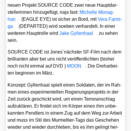
neu­en Pro­jekt SOURCE CODE zwei neue Haupt­dar­
stel­le­rin­nen hin­zu­ge­fügt, naja fast:
Michel­le Monag­
han
(EAGLE EYE) ist sicher an Bord, mit
Vera Far­mi­
ga
(DEPARTED) wird soeben ver­han­delt. In einer
wei­te­ren Haupt­rol­le wird
Jake Gyl­len­haal
zu sehen
sein.
SOURCE CODE ist Jones´nächster SF-Film nach dem
bril­li­an­ten aber bei uns nicht ver­öf­fent­lich­ten (bis­her
noch nicht ein­mal auf DVD )
MOON
. Die Dreh­ar­bei­
ten begin­nen im März.
Kon­zept: Gyl­len­haal spielt einen Sol­da­ten, der im Rah­
men eines expe­ri­men­tel­len Regie­rungs­pro­jekts in der
Zeit zurück geschickt wird, um einen Ter­ror­an­schlag
auf­zu­klä­ren. Er fin­det sich im Kör­per eines ihm unbe­
kann­ten Pend­lers in einem Zug auf dem Weg zur Arbeit
und muss im Stil des Mur­mel­tier-Tags das Gesche­hen
wie­der und wie­der durch­le­ben, bis es ihm gelingt her­