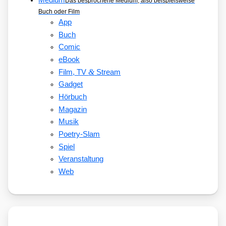
Medium
Das besprochene Medium, also beispielsweise
Buch oder Film
App
Buch
Comic
eBook
&
Film, TV
Stream
Gadget
Hörbuch
Magazin
Musik
Poetry-Slam
Spiel
Veranstaltung
Web