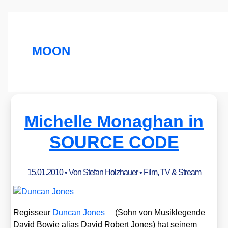
MOON
Michelle Monaghan in
SOURCE CODE
15.01.2010
• Von
Stefan Holzhauer
•
Film, TV & Stream
Regis­seur
Dun­can Jones
(Sohn von Musik­le­gen­de
David Bowie ali­as David Robert Jones) hat sei­nem