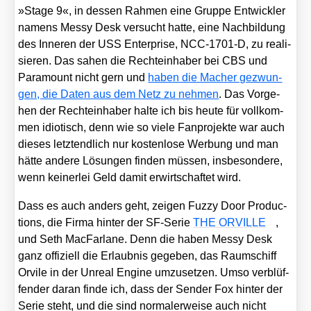
»Stage 9«, in des­sen Rah­men eine Grup­pe Ent­wick­ler
namens Mes­sy Desk ver­sucht hat­te, eine Nach­bil­dung
des Inne­ren der USS Enter­pri­se, NCC-1701‑D, zu rea­li­
sie­ren. Das sahen die Rech­te­inha­ber bei CBS und
Para­mount nicht gern und
haben die Macher gezwun­
gen, die Daten aus dem Netz zu neh­men
. Das Vor­ge­
hen der Rech­te­inha­ber hal­te ich bis heu­te für voll­kom­
men idio­tisch, denn wie so vie­le Fan­pro­jek­te war auch
die­ses letzt­end­lich nur kos­ten­lo­se Wer­bung und man
hät­te ande­re Lösun­gen fin­den müs­sen, ins­be­son­de­re,
wenn kei­ner­lei Geld damit erwirt­schaf­tet wird.
Dass es auch anders geht, zei­gen Fuz­zy Door Pro­duc­
tions, die Fir­ma hin­ter der SF-Serie
THE ORVILLE
,
und Seth Mac­Far­la­ne. Denn die haben Mes­sy Desk
ganz offi­zi­ell die Erlaub­nis gege­ben, das Raum­schiff
Orvi­le in der Unre­al Engi­ne umzu­set­zen. Umso ver­blüf­
fen­der dar­an fin­de ich, dass der Sen­der Fox hin­ter der
Serie steht, und die sind nor­ma­ler­wei­se auch nicht