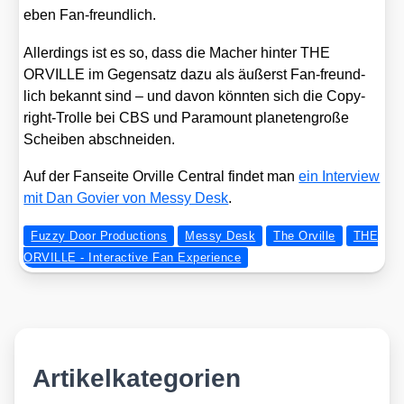
eben Fan-freund­lich.
Aller­dings ist es so, dass die Macher hin­ter THE
ORVILLE im Gegen­satz dazu als äußerst Fan-freund­
lich bekannt sind – und davon könn­ten sich die Copy­
right-Trol­le bei CBS und Para­mount pla­ne­ten­gro­ße
Schei­ben abschnei­den.
Auf der Fan­sei­te Orville Cen­tral fin­det man
ein Inter­view
mit Dan Govier von Mes­sy Desk
.
Fuzzy Door Productions
Messy Desk
The Orville
THE
ORVILLE - Interactive Fan Experience
Artikelkategorien