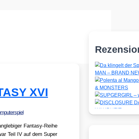
Rezensio
NTASY XVI
mputerspiel
g­le­bi­ger Fan­ta­sy-Rei­he
 war Teil IV auf dem Super