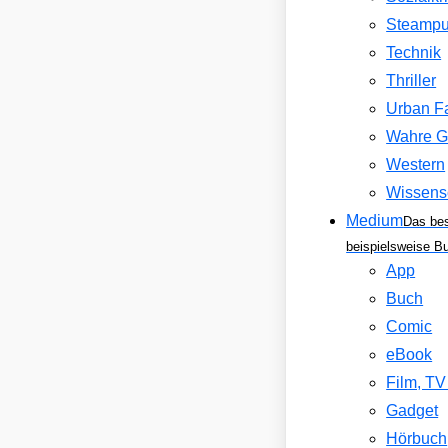
Steamp
Technik
Thriller
Urban F
Wahre G
Western
Wissens
Medium
Das be
beispielsweise B
App
Buch
Comic
eBook
Film, T
Gadget
Hörbuch