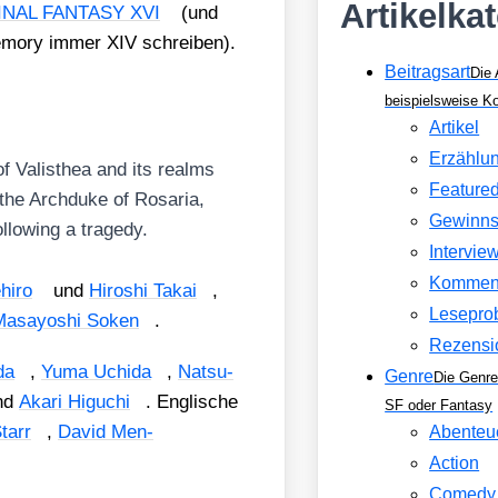
Artikelka
INAL FANTASY XVI
(und
mo­ry immer XIV schrei­ben).
Beitragsart
Die 
beispielsweise 
Artikel
Erzählu
f Valis­thea and its realms
Feature
 the Arch­du­ke of Rosa­ria,
Gewinns
lo­wing a tra­ge­dy.
Intervie
Kommen
­hiro
und
Hiro­shi Takai
,
Lesepro
asay­o­shi Soken
.
Rezensi
da
,
Yuma Uch­ida
,
Nat­su­
Genre
Die Genre
nd
Aka­ri Higuchi
. Eng­li­sche
SF oder Fantasy
tarr
,
David Men­
Abenteu
Action
Comedy