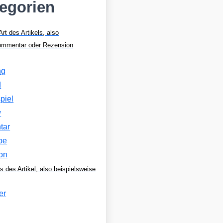
tegorien
Art des Artikels, also
Kommentar oder Rezension
ng
d
piel
w
tar
be
on
s des Artikel, also beispielsweise
er