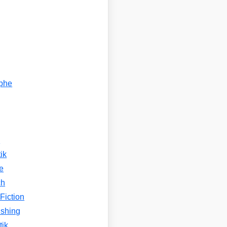
ophe
n
ik
e
ch
Fiction
ishing
tik