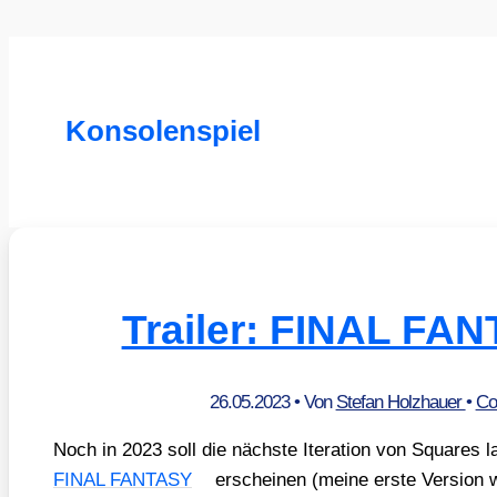
Konsolenspiel
Trailer: FINAL FA
26.05.2023
• Von
Stefan Holzhauer
•
Co
Noch in 2023 soll die nächs­te Ite­ra­ti­on von Squa­res lan
FINAL FANTASY
erschei­nen (mei­ne ers­te Ver­si­on