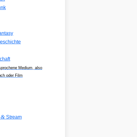
unk
antasy
eschichte
chaft
sprochene Medium, also
uch oder Film
&
V
Stream