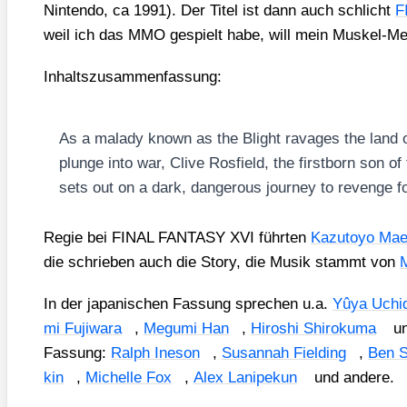
Nin­ten­do, ca 1991). Der Titel ist dann auch schlicht
F
weil ich das MMO gespielt habe, will mein Mus­kel-Me
Inhalts­zu­sam­men­fas­sung:
As a mala­dy known as the Blight rava­ges the land o
plun­ge into war, Cli­ve Ros­field, the first­born son of
sets out on a dark, dan­ge­rous jour­ney to reven­ge fol­
Regie bei FINAL FANTASY XVI führ­ten
Kazu­to­yo Mae
die schrie­ben auch die Sto­ry, die Musik stammt von
M
In der japa­ni­schen Fas­sung spre­chen u.a.
Yûya Uch­i
mi Fuji­wa­ra
,
Megu­mi Han
,
Hiro­shi Shiro­ku­ma
u
Fas­sung:
Ralph Ine­son
,
Susan­nah Fiel­ding
,
Ben S
kin
,
Michel­le Fox
,
Alex Lanipe­kun
und ande­re.