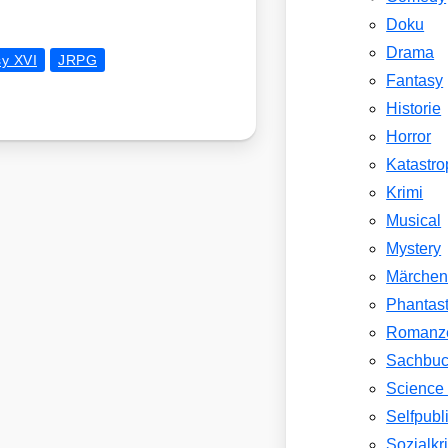
Doku
Drama
sy XVI
JRPG
Fantasy
Historie
Horror
Katastr
Krimi
Musical
Mystery
Märche
Phantast
Romanz
Sachbu
Science 
Selfpubl
Sozialkri