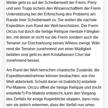
Wei­ter geht es auf der Schei­ben­welt der Fre­rin. Per­ry
und sein Trupp sichern den Wis­sen­schaft­lern der Fre­rin
Unter­stüt­zung bei der Erfor­schung des Pro­blems am
Ran­de ihrer Schei­ben­welt zu. Sie wol­len die nächs­te
Expe­di­ti­on zum Rand der Welt beschüt­zen. Der Fre­rin
Orci­zu hat durch die hei­li­ge Reli­quie men­ta­le Fähig­kei­
ten, mit denen er nicht nur die Fre­rin son­dern auch die
Ter­ra­ner zur Durch­set­zung sei­nes Wil­lens zwingt. Wäh­
rend die Ter­ra­ner zuneh­mend von einer Müdig­keit
befal­len sind geht es dem Kris­tall­we­sen Clun’stal
zuneh­mend bes­ser.
Am Rand der Welt herr­schen chao­ti­sche Zustän­de, die
Expe­di­ti­ons­teil­neh­mer kön­nen beob­ach­ten, wie ihre
Welt abbrö­ckelt. Schuld dar­an ist (natür­lich) ent­ar­te­te
Psi-Mate­rie. Orci­zu öff­net die hei­li­ge Reli­quie und (nicht
ent­ar­te­te?) Psi-Mate­rie ent­weicht, kann den Vor­gang
des Zer­falls für eini­ge Augen­bli­cke stop­pen, dann müs­
sen sie jedoch erken­nen, dass der Ver­fall nun umso