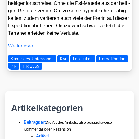
hef­ti­ger fort­schrei­tet. Ohne die Psi-Mate­rie aus der hei­li­
gen Reli­quie ver­liert Orci­zu sei­ne hyp­no­ti­schen Fähig­
kei­ten, zudem ver­lie­ren auch vie­le der Fre­rin auf die­ser
Expe­di­ti­on ihr Leben. Orci­zu wird schwer ver­letzt, die
Ter­ra­ner erlei­den kei­ne Ver­lus­te.
Wei­ter­le­sen
Kante des Untergangs
Kyr
Leo Lukas
Perry Rhodan
PR
PR 2555
Artikelkategorien
Beitragsart
Die Art des Artikels, also beispielsweise
Kommentar oder Rezension
Artikel