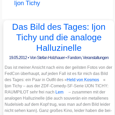
Ijon Tichy
Das Bild des Tages: Ijon
Tichy und die analoge
Halluzinelle
19.05.2012
• Von
Stefan Holzhauer
•
Fandom
,
Veranstaltungen
Das ist mei­ner Ansicht nach eins der geils­ten Fotos von der
Fed­Con über­haupt, auf jeden Fall ist es für mich das Bild
des Tages: ein Paar in Out­fit des »
Held von Kos­mos
«
Ijon Tichy – aus der ZDF-Come­dy-SF-Serie IJON TICHY:
RAUMPILOT sehr frei nach
Lem
– zusam­men mit der
ana­lo­gen Hal­lu­zi­nel­le (die auch sou­ve­rän ein metal­le­nes
Nudel­sieb auf dem Kopf trug, was man auf dem Bild lei­der
nicht sehen kann). Ganz gro­ßes Kino, lei­der haben die bei­